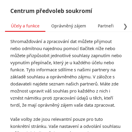
Centrum předvoleb soukromí
❯
Účely a funkce
Oprávněný zájem
Partneři
Pro
Tog
Shromažďování a zpracování dat můžete přijmout
navi
nebo odmítnou najednou pomocí tlačítek níže nebo
můžete přizpůsobit jednotlivé souhlasy zapnutím nebo
Recenze: Noe
vypnutím přepínače, který je u každého účelu nebo
funkce. Tyto informace sdílíme s našimi partnery na
Napsal:
Filip Klouda - (Phil cze)
, 30.03.2014 22:10
základě souhlasu a oprávněného zájmu. V záložce s
dodavateli najdete seznam našich partnerů. Máte zde
možnost upravit váš souhlas pro každého z nich i
vznést námitku proti zpracování údajů u těch, kteří
tvrdí, že mají oprávněný zájem vaše data zpracovat.
Vaše volby zde jsou relevantní pouze pro tuto
konkrétní stránku. Vaše nastavení a odvolání souhlasu