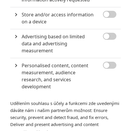
vzhledem ke komorní povaze druhé poloviny jeví jako
odvážné.
Store and/or access information

on a device
Je třeba Aronofskyho pochválit za to, že (ve spolupráci se
svým producentem
Ari Handelem
) jen tupě neroztáhl
Advertising based on limited

data and advertising
kratičkou pověst o potopě světa z knihy
Genesis
na dvě
measurement
hodiny a nenatočil pronáboženskou selanku s nádechem
fantasy. Jeho režisérský vklad je sice v Noemovi rozhodně
Personalised content, content
nejméně patrný ze všech jeho dosavadních filmů, i tak jsme

measurement, audience
ale při sledování svědky několika odvážných a myšlenkově
research, and services
nejednoznačných příběhových rozhodnutí. Od úplného úvodu
development
se
Noe
prezentuje jako unikátní mix biblické adaptace se
špinavou fantasy, aby se po samotném nástupu na archu
Udělením souhlasu s účely a funkcemi zde uvedenými
proměnil v plnokrevné psychologické drama. V kontextu
dáváte nám i našim partnerům možnost: Ensure
dosavadního vývoje příběhu a chování postav je to riskantní
security, prevent and detect fraud, and fix errors,
Deliver and present advertising and content
otočka o 180°, která se ale vyplácí jen napůl.