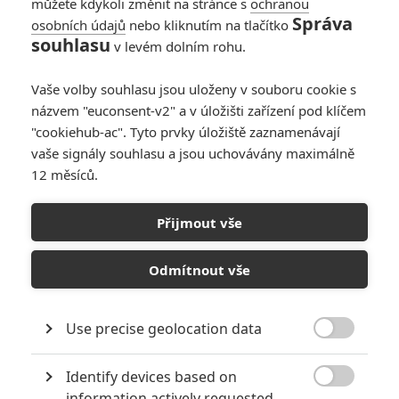
můžete kdykoli změnit na stránce s
ochranou
Správa
osobních údajů
nebo kliknutím na tlačítko
souhlasu
v levém dolním rohu.
Vaše volby souhlasu jsou uloženy v souboru cookie s
Darren Aronofsky poprvé v životě dostal pořádný
názvem "euconsent-v2" a v úložišti zařízení pod klíčem
"cookiehub-ac". Tyto prvky úložiště zaznamenávají
rozpočet a natočil za něj epické zpracování známého
vaše signály souhlasu a jsou uchovávány maximálně
biblického příběhu.
12 měsíců.
Při pohledu na filmografii
Darrena Aronofskyho
je těžké
najít byť jen jediný průměrný film. Tento stabilně kvalitní
Přijmout vše
tvůrce si ale tentokrát s adaptací biblického mýtu uřízl až
příliš velké sousto. Zadaptovat pouze několikastránkový
Odmítnout vše
materiál a proměnit ho v rozmáchlý dvouhodinový epos nikdy
nebylo zrovna jednoduché. A i když je
Noe
kompetentně
Use precise geolocation data
zrežírovaným jarním blockbusterem, je pouze tím, a nikoliv

dalším provokativním a emočně vyčerpávajícím dílem
Identify devices based on
z Aronofskyho filmografie. I označení blockbuster se možná

information actively requested