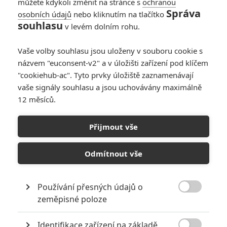
můžete kdykoli změnit na stránce s
ochranou
Správa
osobních údajů
nebo kliknutím na tlačítko
souhlasu
v levém dolním rohu.
Vaše volby souhlasu jsou uloženy v souboru cookie s
názvem "euconsent-v2" a v úložišti zařízení pod klíčem
"cookiehub-ac". Tyto prvky úložiště zaznamenávají
Alespoň to tvrdí známý producentova syna. Kdy film
vaše signály souhlasu a jsou uchovávány maximálně
uvidíme a jak to bude s režií?
12 měsíců.
Před několika dny jsme pro vás shromáždili
všechny
Přijmout vše
dostupné informace o Expendables 4
, kteří se pomalu a jistě
začínají připravovat a mohli by se začít natáčet už letos
Odmítnout vše
v létě. Teď z dalšího zdroje zaznívá, že by natáčení mělo začít
koncem léta, aby se stihla premiéra v roce
2015
. Stallone
nechce režírovat a zvažuje se, že by byl opět najat
Patrick
Používání přesných údajů o

Hughes
, režisér trojky. Další jednání budou záviset na
zeměpisné poloze
úspěchu trojky a na tom, jestli bude mít Hughes čas (chystá
Identifikace zařízení na základě
se natáčet americký remake Raidu). Potvrzenými herci by