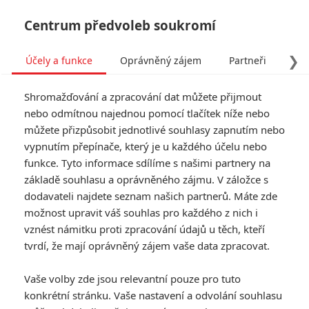
Centrum předvoleb soukromí
❯
Účely a funkce
Oprávněný zájem
Partneři
Pro
Tog
Shromažďování a zpracování dat můžete přijmout
navi
nebo odmítnou najednou pomocí tlačítek níže nebo
můžete přizpůsobit jednotlivé souhlasy zapnutím nebo
Expendables 4: Lundgren,
vypnutím přepínače, který je u každého účelu nebo
funkce. Tyto informace sdílíme s našimi partnery na
Snipes a Couture se vrátí
základě souhlasu a oprávněného zájmu. V záložce s
dodavateli najdete seznam našich partnerů. Máte zde
Napsal:
Petr Slavík - (Anarvin)
, 14.03.2014 01:35
možnost upravit váš souhlas pro každého z nich i
vznést námitku proti zpracování údajů u těch, kteří
tvrdí, že mají oprávněný zájem vaše data zpracovat.
Vaše volby zde jsou relevantní pouze pro tuto
konkrétní stránku. Vaše nastavení a odvolání souhlasu