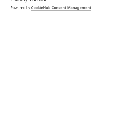
známé informace (proto by měly chybět zdroje), popřípadě že
Powered by
CookieHub Consent Management
se zná s Dannym Lernerem, synem producenta Aviho
Lernera. Nic z výše uvedeného však nezní jako žádná velká
sci-fi, takže proč nevěřit.
Zdroje:
Exlif I
,
Exflix II
The Expendables 4
29.12.2018 | USA
Akční, Dobrodružný, Thriller
Info o filmu