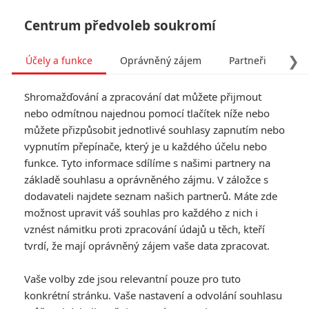
Centrum předvoleb soukromí
❯
Účely a funkce
Oprávněný zájem
Partneři
Pro
Tog
Shromažďování a zpracování dat můžete přijmout
navi
nebo odmítnou najednou pomocí tlačítek níže nebo
můžete přizpůsobit jednotlivé souhlasy zapnutím nebo
The Social Reckoning: První
vypnutím přepínače, který je u každého účelu nebo
funkce. Tyto informace sdílíme s našimi partnery na
trailer nového filmu o
základě souhlasu a oprávněného zájmu. V záložce s
průšvizích Facebooku
dodavateli najdete seznam našich partnerů. Máte zde
možnost upravit váš souhlas pro každého z nich i
Napsal:
vznést námitku proti zpracování údajů u těch, kteří
Petr Slavík - (Anarvin)
, 10.06.2026 22:03
tvrdí, že mají oprávněný zájem vaše data zpracovat.
Vaše volby zde jsou relevantní pouze pro tuto
konkrétní stránku. Vaše nastavení a odvolání souhlasu