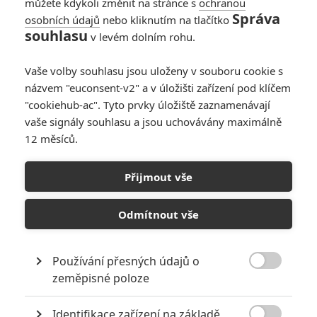
můžete kdykoli změnit na stránce s
ochranou
Správa
osobních údajů
nebo kliknutím na tlačítko
souhlasu
v levém dolním rohu.
Vaše volby souhlasu jsou uloženy v souboru cookie s
názvem "euconsent-v2" a v úložišti zařízení pod klíčem
"cookiehub-ac". Tyto prvky úložiště zaznamenávají
Sony Pictures
vaše signály souhlasu a jsou uchovávány maximálně
Zobrazit dalších 7 obrázků
12 měsíců.
Jeremy Strong se perfektně proměnil v
Přijmout vše
egomaniakálního fracka Zuckerberga. Hrůza Sociální
sítě pokračuje.
Odmítnout vše
Sociální síť
z roku 2010 je jedním z nejdůležitějších filmů
posledních dekád. Vykreslila nástup digitální služby
Používání přesných údajů o

Facebook, která reálně přepsala to, jak dnes žijeme. A na
zeměpisné poloze
osobnosti Marka Zuckerberga dobře zachytila archetyp
Identifikace zařízení na základě
egomaniakálního technologického fracka, který je