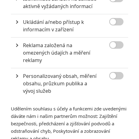
závodnice. Společně vyrážejí na cestu černým Buickem

aktivně vyžádaných informací
napříč zničeným Německem.
Ukládání a/nebo přístup k
Film natočil
Paweł Pawlikowski
, scénář s ním napsal
Henk

informacím v zařízení
Handloegten
(
Okno do léta
,
Láska v myšlenkách
). Thomase
a Eriku ztělesnili
Hanns Zischler
(
Masaryk
,
Křížová cesta
) a
Reklama založená na
Sandra Hüller
(
Spasitel
,
Rose
). Dále hrají
August Diehl

omezených údajích a měření
(
Zmizení Josefa Mengeleho
,
Kursk
),
Anna Madeley
(
The
reklamy
Crucible
,
V Bruggách
) nebo
Theo Trebs
(
Velký sen
,
Bílá
stuha
).
Personalizovaný obsah, měření

obsahu, průzkum publika a
Čtěte také:
Kristallnacht: Teror židovského
vývoj služeb
obyvatelstva vykreslí nové historické drama
Pawlikowski navazuje na témata svých oceňovaných filmů
Udělením souhlasu s účely a funkcemi zde uvedenými
dáváte nám i našim partnerům možnost: Zajištění
Ida
a
Studená válka
. Ve svém typickém stylu zkoumá otázky
bezpečnosti, předcházení a zjišťování podvodů a
identity, rodiny, lásky a viny na pozadí poválečné Evropy plné
odstraňování chyb, Poskytování a zobrazování
chaosu a nejistoty.
reklamy a obsahu