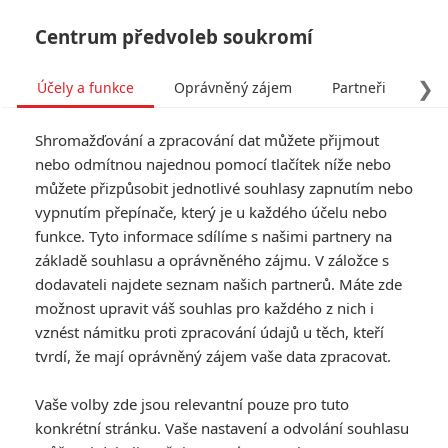
Centrum předvoleb soukromí
❯
Účely a funkce
Oprávněný zájem
Partneři
Pro
Tog
Shromažďování a zpracování dat můžete přijmout
navi
nebo odmítnou najednou pomocí tlačítek níže nebo
můžete přizpůsobit jednotlivé souhlasy zapnutím nebo
Otčina: Ceněný snímek zve
vypnutím přepínače, který je u každého účelu nebo
funkce. Tyto informace sdílíme s našimi partnery na
k putování zničeným
základě souhlasu a oprávněného zájmu. V záložce s
Německem po 2. světové
dodavateli najdete seznam našich partnerů. Máte zde
možnost upravit váš souhlas pro každého z nich i
válce
vznést námitku proti zpracování údajů u těch, kteří
tvrdí, že mají oprávněný zájem vaše data zpracovat.
Napsal:
Michal Janoušek - (Rudmen)
, 29.05.2026 16:31
Vaše volby zde jsou relevantní pouze pro tuto
konkrétní stránku. Vaše nastavení a odvolání souhlasu