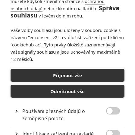
můžete kdykoli změnit na stránce s
ochranou
Správa
osobních údajů
nebo kliknutím na tlačítko
souhlasu
v levém dolním rohu.
Vaše volby souhlasu jsou uloženy v souboru cookie s
názvem "euconsent-v2" a v úložišti zařízení pod klíčem
"cookiehub-ac". Tyto prvky úložiště zaznamenávají
vaše signály souhlasu a jsou uchovávány maximálně
MUBI
12 měsíců.
Zobrazit dalších 9 obrázků
Přijmout vše
Jeden z vítězných filmů letošního festivalu v Cannes
Odmítnout vše
představil trailer. Seznamte se.
Historické drama
Fatherland
(v originále
Ojczyzna
, v
Používání přesných údajů o
překladu
Otčina
) se odehrává po druhé světové válce a

zeměpisné poloze
soustředí se na vztah slavného spisovatele Thomase Manna
a jeho dcery Eriky – herečky, spisovatelky a automobilové
Identifikace zařízení na základě