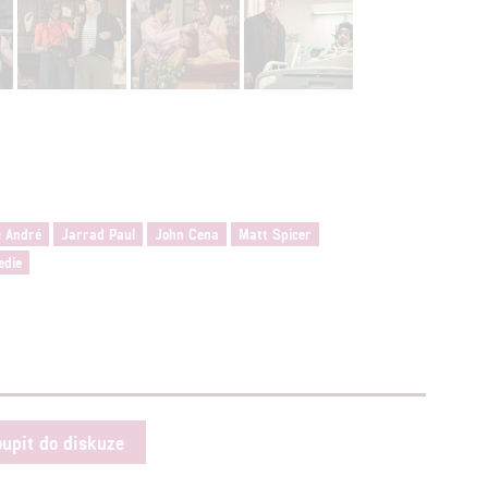
štění bezpečnosti, předcházení a zjišťování podvodů a odstraňov
a zobrazování reklamy a obsahu
c André
Jarrad Paul
John Cena
Matt Spicer
edie
oupit do diskuze