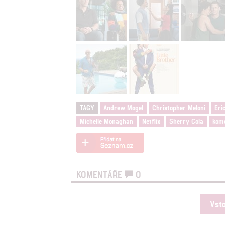
možnost: Zaji
Poskytování 
TAGY
Andrew Mogel
Christopher Meloni
Eri
Michelle Monaghan
Netflix
Sherry Cola
kom
KOMENTÁŘE
0
Vst