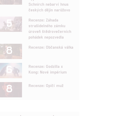
Schnirch nebarví hnus
českých dějin narůžovo
5
Recenze: Záhada
strašidelného zámku
úroveň štědrovečerních
pohádek nepozvedla
8
Recenze: Občanská válka
6
Recenze: Godzilla x
Kong: Nové impérium
8
Recenze: Opičí muž