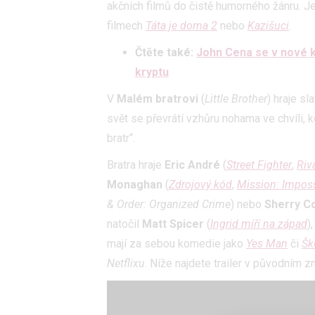
akčních filmů do čistě humorného žánru. J
filmech
Táta je doma 2
nebo
Kazišuci
.
Čtěte také:
John Cena se v nové k
kryptu
V
Malém bratrovi
(
Little Brother
) hraje s
svět se převrátí vzhůru nohama ve chvíli, 
bratr“.
Bratra hraje
Eric André
(
Street Fighter
,
Riv
Monaghan
(
Zdrojový kód
,
Mission: Impossi
& Order: Organized Crime
) nebo
Sherry C
natočil
Matt Spicer
(
Ingrid míří na západ
)
mají za sebou komedie jako
Yes Man
či
Šk
Netflixu
. Níže najdete trailer v původním z