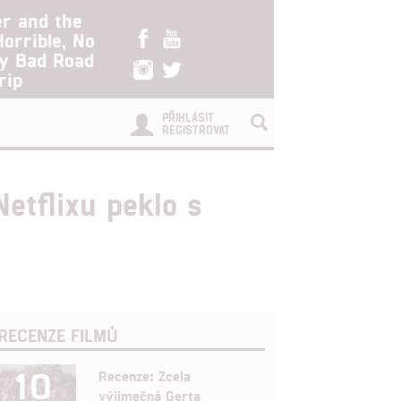
er and the
Horrible, No
ry Bad Road
rip
PŘIHLÁSIT
REGISTROVAT
etflixu peklo s
RECENZE FILMŮ
10
Recenze: Zcela
výjimečná Gerta