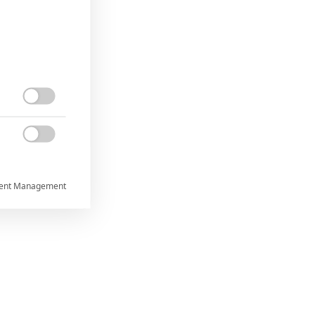


ent Management



rtnerům