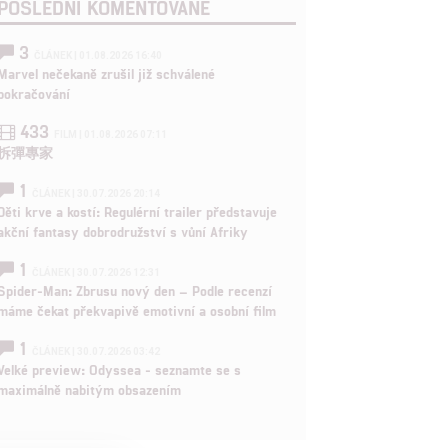
POSLEDNÍ KOMENTOVANÉ
3
ČLÁNEK | 01.08.2026 16:40
Marvel nečekaně zrušil již schválené
pokračování
433
FILM | 01.08.2026 07:11
拆彈專家
1
ČLÁNEK | 30.07.2026 20:14
Děti krve a kostí: Regulérní trailer představuje
akční fantasy dobrodružství s vůní Afriky
1
ČLÁNEK | 30.07.2026 12:31
Spider-Man: Zbrusu nový den – Podle recenzí
máme čekat překvapivě emotivní a osobní film
1
ČLÁNEK | 30.07.2026 03:42
Velké preview: Odyssea - seznamte se s
maximálně nabitým obsazením