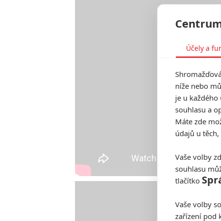
Centrum
Účely a fu
Shromažďován
níže nebo mů
je u každého 
souhlasu a op
Máte zde možn
údajů u těch,
Vaše volby zd
souhlasu můž
Spr
tlačítko
Vaše volby so
zařízení pod 