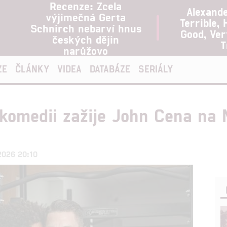
Recenze: Zcela
Alexand
výjimečná Gerta
Terrible, 
Schnirch nebarví hnus
Good, Ve
českých dějin
T
narůžovo
ZE
ČLÁNKY
VIDEA
DATABÁZE
SERIÁLY
komedii zažije John Cena na N
.2026 20:10