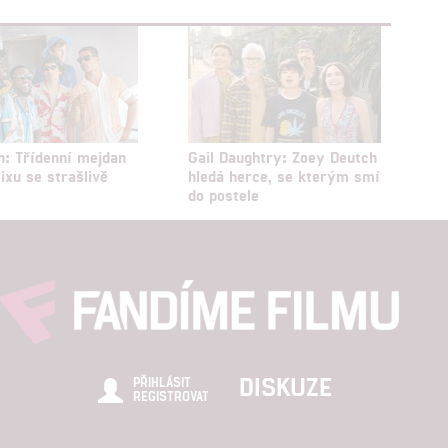
n: Třídenní mejdan
Gail Daughtry: Zoey Deutch
lixu se strašlivě
hledá herce, se kterým smí
do postele
DISKUZE
PŘIHLÁSIT
REGISTROVAT