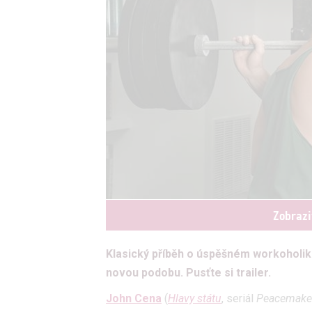
Zobrazi
Klasický příběh o úspěšném workoholik
novou podobu. Pusťte si trailer.
John Cena
(
Hlavy státu
, seriál
Peacemake