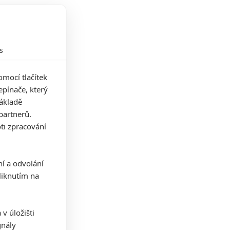
s
mocí tlačítek
pínače, který
základě
partnerů.
ti zpracování
ní a odvolání
iknutím na
v úložišti
gnály