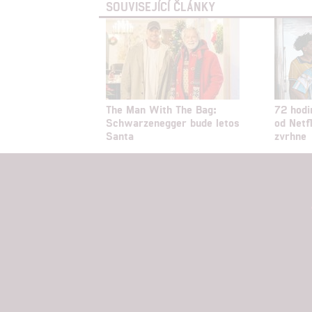
SOUVISEJÍCÍ ČLÁNKY
The Man With The Bag:
72 hodi
Schwarzenegger bude letos
od Netf
Santa
zvrhne