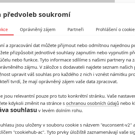
 předvoleb soukromí
nkce
Oprávněný zájem
Partneři
Prohlášení o cookie
í a zpracování dat můžete přijmout nebo odmítnou najednou po
žete přizpůsobit jednotlivé souhlasy zapnutím nebo vypnutím pře
účelu nebo funkce. Tyto informace sdílíme s našimi partnery na 
rávněného zájmu. V záložce s dodavateli najdete seznam našich 
ost upravit váš souhlas pro každého z nich i vznést námitku pro
 kteří tvrdí, že mají oprávněný zájem vaše data zpracovat.
e jsou relevantní pouze pro tuto konkrétní stránku. Vaše nastave
ete kdykoli změnit na stránce s
ochranou osobních údajů
nebo kl
áva souhlasu
v levém dolním rohu.
uhlasu jsou uloženy v souboru cookie s názvem "euconsent-v2" a 
klíčem "cookiehub-ac". Tyto prvky úložiště zaznamenávají vaše si