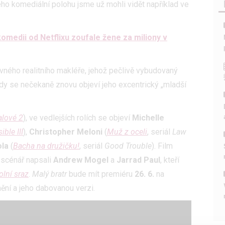
eho komediální polohu jsme už mohli vidět například ve
omedii od Netflixu zoufale žene za miliony v
lavného realitního makléře, jehož pečlivě vybudovaný
kdy se nečekaně znovu objeví jeho excentrický „mladší
alové 2
), ve vedlejších rolích se objeví
Michelle
ble III
),
Christopher Meloni
(
Muž z oceli
, seriál
Law
ola
(
Bacha na družičku!
, seriál
Good Trouble
). Film
, scénář napsali
Andrew Mogel
a
Jarrad Paul
, kteří
olní sraz
.
Malý bratr
bude mít premiéru
26. 6.
na
nění a jeho dabovanou verzi.