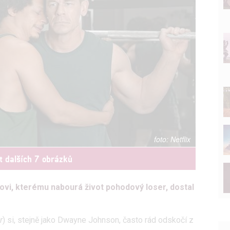
Netflix
t dalších 7 obrázků
ovi, kterému nabourá život pohodový loser, dostal
r
) si, stejně jako Dwayne Johnson, často rád odskočí z