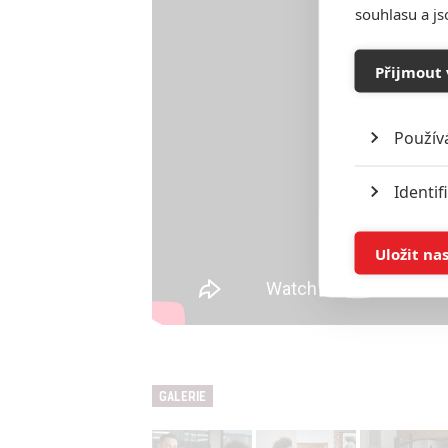
souhlasu a j
Přijmout 
Použív
Identif
Ukládán
Uložit na
Reklam
Person
služeb
GALERIE
Udělením sou