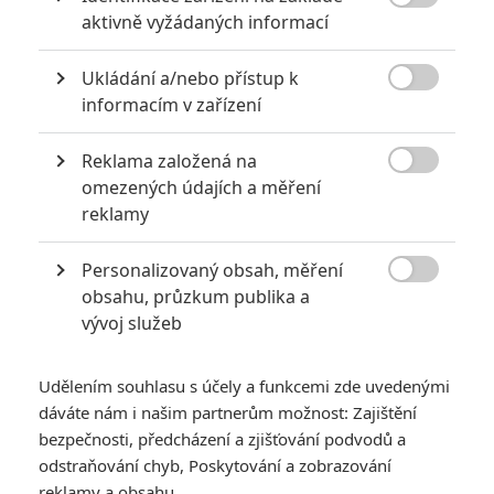

aktivně vyžádaných informací
Ukládání a/nebo přístup k

informacím v zařízení
Reklama založená na

omezených údajích a měření
reklamy
Personalizovaný obsah, měření

obsahu, průzkum publika a
vývoj služeb
Snímek má rozpustilou premisu: když zemře venkovský
pastýř, vyšetřují zvláštní úmrtí jeho věrné ovečky, kterým
farmář každý den předčítal detektivky. Recenze chválí film za
Udělením souhlasu s účely a funkcemi zde uvedenými
dáváte nám i našim partnerům možnost: Zajištění
to, že si jej užije skutečně celá rodina. Děti zabaví vtípky s
bezpečnosti, předcházení a zjišťování podvodů a
mluvícími ovcemi, na dospělé čeká až překvapivě zauzlované
odstraňování chyb, Poskytování a zobrazování
vyšetřování. Chválená je srdečnost celého příběhu, který se
reklamy a obsahu