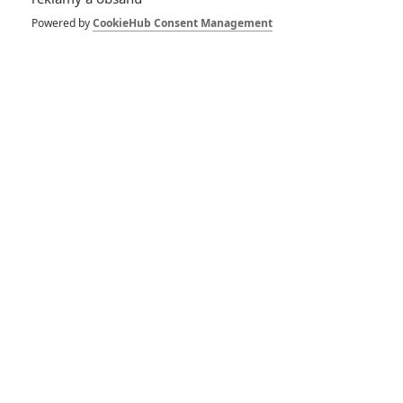
zaobírá zármutkem, smrtelností, sounáležitostí a lidským
Powered by
CookieHub Consent Management
chováním vůči zvířatům. To všechno se daří bez toho, že by
film koukal na dětskou část svého publika jako na blbečky.
Pochvaly dostávají i herecké výkony v čele s
Nicholasem
Braunem
v roli natvrdlého inspektora, stejně jako vynikající
zpracování digitálních ovcí, které je na úrovni, o jaké si zvířata