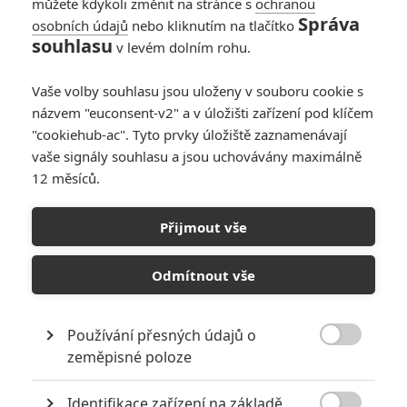
můžete kdykoli změnit na stránce s
ochranou
Správa
osobních údajů
nebo kliknutím na tlačítko
souhlasu
v levém dolním rohu.
Vaše volby souhlasu jsou uloženy v souboru cookie s
názvem "euconsent-v2" a v úložišti zařízení pod klíčem
"cookiehub-ac". Tyto prvky úložiště zaznamenávají
vaše signály souhlasu a jsou uchovávány maximálně
Amazon MGM Studios
12 měsíců.
Zobrazit další 3 obrázky
Přijmout vše
Mluvící ovce vyšetřují smrt Hugha Jackmana a recenze
Odmítnout vše
jsou nadšené. Pusťte si poslední ukázky.
Už ve čtvrtek má v českých kinech premiéru nová detektivní
Používání přesných údajů o
komedie
Béé team na stopě
(
The Sheep Detectives
). Příběh

zeměpisné poloze
sklízel chválu už v knižní podobě a filmové zpracování
naštěstí románu
Glennkill – ovce vyšetřují
nedělá ostudu.
Identifikace zařízení na základě