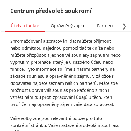
Centrum předvoleb soukromí
❯
Účely a funkce
Oprávněný zájem
Partneři
Pro
Tog
Shromažďování a zpracování dat můžete přijmout
navi
nebo odmítnou najednou pomocí tlačítek níže nebo
můžete přizpůsobit jednotlivé souhlasy zapnutím nebo
Béé team na stopě:
vypnutím přepínače, který je u každého účelu nebo
funkce. Tyto informace sdílíme s našimi partnery na
Lahůdková detektivní
základě souhlasu a oprávněného zájmu. V záložce s
komedie vstupuje do našich
dodavateli najdete seznam našich partnerů. Máte zde
možnost upravit váš souhlas pro každého z nich i
kin
vznést námitku proti zpracování údajů u těch, kteří
tvrdí, že mají oprávněný zájem vaše data zpracovat.
Napsal:
Petr Slavík - (Anarvin)
, 06.05.2026 06:00
Vaše volby zde jsou relevantní pouze pro tuto
konkrétní stránku. Vaše nastavení a odvolání souhlasu