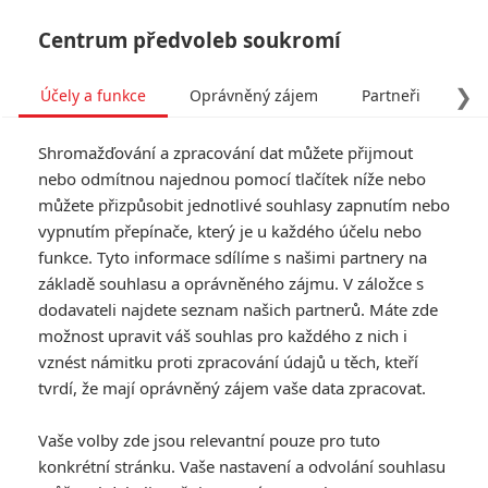
Centrum předvoleb soukromí
❯
Účely a funkce
Oprávněný zájem
Partneři
Pro
Tog
Shromažďování a zpracování dat můžete přijmout
navi
nebo odmítnou najednou pomocí tlačítek níže nebo
můžete přizpůsobit jednotlivé souhlasy zapnutím nebo
Dannyho parťáci: Historické
vypnutím přepínače, který je u každého účelu nebo
funkce. Tyto informace sdílíme s našimi partnery na
lupičské dobrodružství má
základě souhlasu a oprávněného zájmu. V záložce s
natočit Bradley Cooper
dodavateli najdete seznam našich partnerů. Máte zde
možnost upravit váš souhlas pro každého z nich i
Napsal:
vznést námitku proti zpracování údajů u těch, kteří
Petr Slavík - (Anarvin)
, 16.03.2026 09:00
tvrdí, že mají oprávněný zájem vaše data zpracovat.
Vaše volby zde jsou relevantní pouze pro tuto
konkrétní stránku. Vaše nastavení a odvolání souhlasu