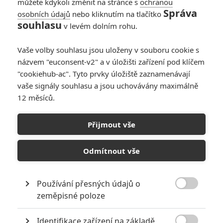
můžete kdykoli změnit na stránce s
ochranou
Správa
osobních údajů
nebo kliknutím na tlačítko
souhlasu
v levém dolním rohu.
Vaše volby souhlasu jsou uloženy v souboru cookie s
názvem "euconsent-v2" a v úložišti zařízení pod klíčem
"cookiehub-ac". Tyto prvky úložiště zaznamenávají
Warner Bros.
vaše signály souhlasu a jsou uchovávány maximálně
12 měsíců.
Po ztrátě režiséra se snad otěží chopí přímo jedna z
hvězd. Točit se má ještě letos.
Přijmout vše
Čtyři roky se
mluví
o tom, že vznikne film ze světa
Dannyho
parťáků
, který se bude odehrávat v 60. letech minulého
Odmítnout vše
století. Postupně měli režírovat Jay Roach a Lee Isaac Chung,
ti ale oba nakonec odstoupili. Chung relativně nedávno.
Používání přesných údajů o
Nakonec se ale našla velice zajímavá náhrada. Točit má

zeměpisné poloze
Bradley Cooper
.
Čtěte také:
Dannyho parťáci: Regulérní čtyřka
Identifikace zařízení na základě