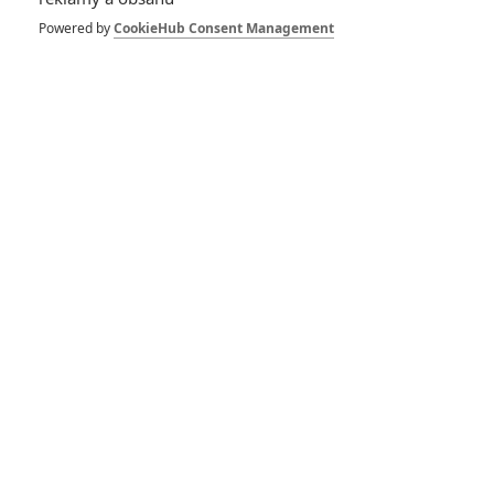
psaní má pustit sám. Jisto jistě budeme sledovat nějakou
Powered by
CookieHub Consent Management
loupež, jak je v sérii zvykem.
Hlavní hnací silou projektu je
Margot Robbie
, jež hraje hlavní
roli a produkuje.
Titulní foto je ilustrační, Bradley Cooper ve filmu Zrodila se
hvězda
Zdroje:
Puck
,
Variety
Vstoupit do diskuze (Komentáře: 0)
SOUVISEJÍCÍ ČLÁNKY