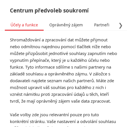
Centrum předvoleb soukromí
❯
Účely a funkce
Oprávněný zájem
Partneři
Pro
Tog
Shromažďování a zpracování dat můžete přijmout
navi
nebo odmítnou najednou pomocí tlačítek níže nebo
můžete přizpůsobit jednotlivé souhlasy zapnutím nebo
The Catch: Emma Stone a
vypnutím přepínače, který je u každého účelu nebo
funkce. Tyto informace sdílíme s našimi partnery na
Chris Pine budou randit v
základě souhlasu a oprávněného zájmu. V záložce s
nové komedii
dodavateli najdete seznam našich partnerů. Máte zde
možnost upravit váš souhlas pro každého z nich i
Napsal:
vznést námitku proti zpracování údajů u těch, kteří
Petr Slavík - (Anarvin)
, 05.03.2026 14:49
tvrdí, že mají oprávněný zájem vaše data zpracovat.
Vaše volby zde jsou relevantní pouze pro tuto
konkrétní stránku. Vaše nastavení a odvolání souhlasu