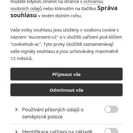
můžete kdykoli změnit na stránce s
ochranou
Správa
osobních údajů
nebo kliknutím na tlačítko
souhlasu
v levém dolním rohu.
Vaše volby souhlasu jsou uloženy v souboru cookie s
názvem "euconsent-v2" a v úložišti zařízení pod klíčem
"cookiehub-ac". Tyto prvky úložiště zaznamenávají
Lionsgate
vaše signály souhlasu a jsou uchovávány maximálně
Zobrazit další 1 obrázek
12 měsíců.
Kapitán Kirk a oscarová královna svérázných rolí míří do
Přijmout vše
nové romantické komedie.
Odmítnout vše
Emma Stone
(
Amazing Spider-Man, La La Land,
Chudáčci
) je
momentálně vidět v bláznivé oscarovce
Bugonia
, kde má
oholenou hlavu, je unesená a podezřelá z toho, že na Zemi
Používání přesných údajů o

vede mimozemskou invazi. Napříště ji snad čeká poněkud
zeměpisné poloze
poklidnější role.
Identifikace zařízení na základě