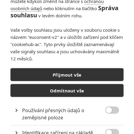
můžete kdykoli změnit na stránce s
ochranou
Správa
osobních údajů
nebo kliknutím na tlačítko
souhlasu
v levém dolním rohu.
Vaše volby souhlasu jsou uloženy v souboru cookie s
názvem "euconsent-v2" a v úložišti zařízení pod klíčem
"cookiehub-ac". Tyto prvky úložiště zaznamenávají
AV Pictures
vaše signály souhlasu a jsou uchovávány maximálně
12 měsíců.
Nový thriller nás zavede hluboko do pralesů Bornea, kde
se před čtvrt stoletím natáčení úplně první americký
Přijmout vše
Survivor.
Australský režisér
Andrew Traucki
má bohaté zkušenosti v
Odmítnout vše
žánru survival thrilleru díky sériím
Útes
a
Krvavá laguna. Jeho
nově chystaný žánrový přírůstek nese název
ULU
a odehrává
Používání přesných údajů o
se v bornejských deštných pralesích.

zeměpisné poloze
Čtěte také:
Dinosauři se vracejí do Vietnamu –
Primitive War 2 míří před kamery
Identifikace zařízení na základě