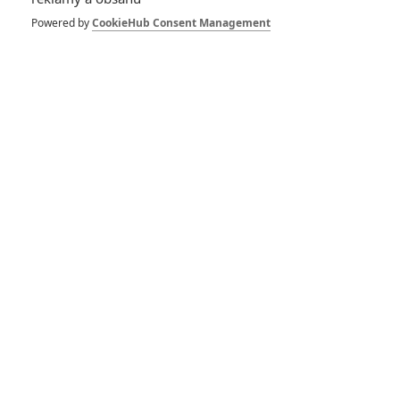
plátnech dosud málo k vidění, má posloužit jako přirozená,
Powered by
CookieHub Consent Management
drsná kulisa. Datum premiéry zatím nebylo oznámeno.
Titulní foto je ilustrační, z filmu Krvavá laguna
Zdroj:
Deadline
Vstoupit do diskuze (Komentáře: 0)
SOUVISEJÍCÍ ČLÁNKY
Kořist: Aligátoři se
vracejí, tentokrát útočí
v New Yorku