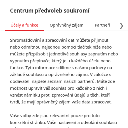
Centrum předvoleb soukromí
❯
Účely a funkce
Oprávněný zájem
Partneři
Pro
Tog
Shromažďování a zpracování dat můžete přijmout
navi
nebo odmítnou najednou pomocí tlačítek níže nebo
můžete přizpůsobit jednotlivé souhlasy zapnutím nebo
ULU: Obří krokodýl si udělá
vypnutím přepínače, který je u každého účelu nebo
funkce. Tyto informace sdílíme s našimi partnery na
z nic netušících lidí
základě souhlasu a oprávněného zájmu. V záložce s
svačinku
dodavateli najdete seznam našich partnerů. Máte zde
možnost upravit váš souhlas pro každého z nich i
Napsal:
vznést námitku proti zpracování údajů u těch, kteří
Petr Slavík - (Anarvin)
, 27.02.2026 13:18
tvrdí, že mají oprávněný zájem vaše data zpracovat.
Vaše volby zde jsou relevantní pouze pro tuto
konkrétní stránku. Vaše nastavení a odvolání souhlasu