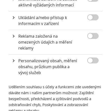

aktivně vyžádaných informací
Děj posílá skupinu místních obyvatel i cizinců do odlehlého
říčního povodí hluboko v džungli Bornea. Série násilných
Ukládání a/nebo přístup k
incidentů postupně odhalí, že oblast obývá obrovský, vysoce

informacím v zařízení
teritoriální krokodýl – tvor, o němž se dosud věřilo, že
existuje jen v legendách, a který se nyní nebezpečně přiblížil
Reklama založená na

lidem.
omezených údajích a měření
reklamy
Traucki film sám napsal a bude jej také režírovat. O své
novince řekl: „
ULU je
zamýšleno
jako
silný
zážitek pro kino.
Personalizovaný obsah, měření
Řeka, džungle a krokodýl jsou v příběhu aktivními silami. Je

obsahu, průzkum publika a
to survival thriller zakořeněný v reálném prostředí, reáln
ých
vývoj služeb
vlivech
a reálných důsledcích,“
uvedl režisér.
Udělením souhlasu s účely a funkcemi zde uvedenými
Čtěte také:
Hungry: V novém thrilleru řádí smrtící
dáváte nám i našim partnerům možnost: Zajištění
hroch
bezpečnosti, předcházení a zjišťování podvodů a
odstraňování chyb, Poskytování a zobrazování
Borneo, jehož říční systémy a pralesy jsou na filmových
reklamy a obsahu