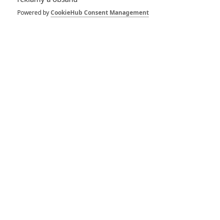
Powered by
CookieHub Consent Management
minimálně díky hercům by
Pressure
mohlo být celkem
koukatelné historické drama.
Den D přijde za 72 hodin. Všechno je připraveno, až na
jedinou věc: Na britské počasí. Vrchní britský meteorolog
James Stagg
(
Andrew Scott
)
dostává za úkol dodat tu