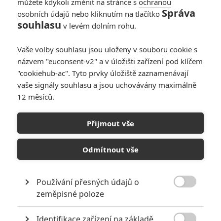
můžete kdykoli změnit na stránce s
ochranou
Správa
osobních údajů
nebo kliknutím na tlačítko
souhlasu
v levém dolním rohu.
Vaše volby souhlasu jsou uloženy v souboru cookie s
názvem "euconsent-v2" a v úložišti zařízení pod klíčem
"cookiehub-ac". Tyto prvky úložiště zaznamenávají
Focus Features
vaše signály souhlasu a jsou uchovávány maximálně
Zobrazit dalších 6 obrázků
12 měsíců.
Brendan Fraser má před sebou jako generál Eisenhower
Přijmout vše
v novém válečném snímku těžké rozhodnutí.
Odmítnout vše
O chystaném válečném snímku
Pressure
jsme poprvé psali
skoro
před dvěma lety
. Teď je tu konečně první trailer a termín
uvedení je na dohled. Děj se odehrává během pouhých 72
Používání přesných údajů o

hodin před historickým vyloděním v Normandii a premiéra
zeměpisné poloze
proběhne zhruba týden před tím –
29. května
. Minimálně
Identifikace zařízení na základě
tedy v zahraničí, na oznámení české premiéry zatím čekáme.