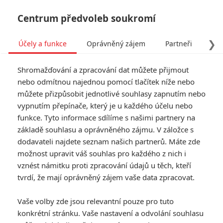
Centrum předvoleb soukromí
❯
Účely a funkce
Oprávněný zájem
Partneři
Pro
Tog
Shromažďování a zpracování dat můžete přijmout
navi
nebo odmítnou najednou pomocí tlačítek níže nebo
můžete přizpůsobit jednotlivé souhlasy zapnutím nebo
Pressure: V historickém
vypnutím přepínače, který je u každého účelu nebo
funkce. Tyto informace sdílíme s našimi partnery na
filmu celý Den D závisí na
základě souhlasu a oprávněného zájmu. V záložce s
předpovědi počasí
dodavateli najdete seznam našich partnerů. Máte zde
možnost upravit váš souhlas pro každého z nich i
Napsal:
vznést námitku proti zpracování údajů u těch, kteří
Petr Slavík - (Anarvin)
, 20.02.2026 06:00
tvrdí, že mají oprávněný zájem vaše data zpracovat.
Vaše volby zde jsou relevantní pouze pro tuto
konkrétní stránku. Vaše nastavení a odvolání souhlasu