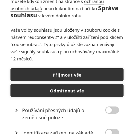
můžete kdykoli změnit na stránce s
ochranou
Správa
osobních údajů
nebo kliknutím na tlačítko
souhlasu
v levém dolním rohu.
Vaše volby souhlasu jsou uloženy v souboru cookie s
20th Century Fox Pictures
názvem "euconsent-v2" a v úložišti zařízení pod klíčem
"cookiehub-ac". Tyto prvky úložiště zaznamenávají
Žlutá rodinka v kinech zdrhá před Minecraftem.
vaše signály souhlasu a jsou uchovávány maximálně
12 měsíců.
Je to už osmnáct let, kdy se populární žlutá rodinka
Simpsonových poprvé vydala z malých obrazovek na stříbrné
Přijmout vše
plátno. Tehdy film přinesl nejen typický humor a satiru, na
kterou byli fanoušci seriálu zvyklí, ale také větší, filmovější
Odmítnout vše
podívanou, která ukázala, že
Simpsonovi
dokážou obstát i ve
velkém formátu.
Používání přesných údajů o
Čtěte také:
Minecraft film: Pokračování je oficiálně

zeměpisné poloze
v přípravě
Od té doby se spekulovalo, zda se rodina Simpsonových na
Identifikace zařízení na základě