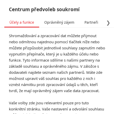
Centrum předvoleb soukromí
❯
Účely a funkce
Oprávněný zájem
Partneři
Pro
Tog
Shromažďování a zpracování dat můžete přijmout
navi
nebo odmítnou najednou pomocí tlačítek níže nebo
můžete přizpůsobit jednotlivé souhlasy zapnutím nebo
Simpsonovi: Premiéra
vypnutím přepínače, který je u každého účelu nebo
funkce. Tyto informace sdílíme s našimi partnery na
druhého filmu se odkládá
základě souhlasu a oprávněného zájmu. V záložce s
dodavateli najdete seznam našich partnerů. Máte zde
Napsal:
Michal Janoušek - (Rudmen)
, 09.12.2025 14:59
možnost upravit váš souhlas pro každého z nich i
vznést námitku proti zpracování údajů u těch, kteří
tvrdí, že mají oprávněný zájem vaše data zpracovat.
Vaše volby zde jsou relevantní pouze pro tuto
konkrétní stránku. Vaše nastavení a odvolání souhlasu