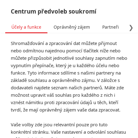
Centrum předvoleb soukromí
❯
Účely a funkce
Oprávněný zájem
Partneři
Pro
Tog
Shromažďování a zpracování dat můžete přijmout
navi
nebo odmítnou najednou pomocí tlačítek níže nebo
můžete přizpůsobit jednotlivé souhlasy zapnutím nebo
Homefront měla být
vypnutím přepínače, který je u každého účelu nebo
funkce. Tyto informace sdílíme s našimi partnery na
původně Rambo 5
základě souhlasu a oprávněného zájmu. V záložce s
dodavateli najdete seznam našich partnerů. Máte zde
Napsal:
Petr Slavík - (Anarvin)
, 01.12.2013 03:30
možnost upravit váš souhlas pro každého z nich i
vznést námitku proti zpracování údajů u těch, kteří
tvrdí, že mají oprávněný zájem vaše data zpracovat.
Vaše volby zde jsou relevantní pouze pro tuto
konkrétní stránku. Vaše nastavení a odvolání souhlasu