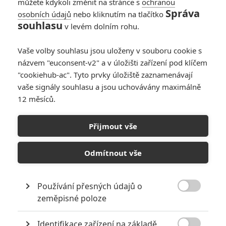
můžete kdykoli změnit na stránce s
ochranou
Správa
osobních údajů
nebo kliknutím na tlačítko
souhlasu
v levém dolním rohu.
Vaše volby souhlasu jsou uloženy v souboru cookie s
názvem "euconsent-v2" a v úložišti zařízení pod klíčem
"cookiehub-ac". Tyto prvky úložiště zaznamenávají
Jason Statham prozradil velké tajemství své čerstvé
vaše signály souhlasu a jsou uchovávány maximálně
novinky. Přidáváme nejnovější trailery a klipy
12 měsíců.
Tohle je tak pikantní „historka z natáčení“, až je těžké jí uvěřit.
Přijmout vše
Snímek
Homefront
byl podle starších zpráv napsaný na tělo
Jasonu Stathamovi
, teď při propagaci filmu ale Statham
Odmítnout vše
tvrdí něco jiného, něco lehce šokujícího. Skoro to vypadá, jako
by produkce přišla s chytrým nápadem, jak film zviditelnit.
Nicméně dost pochyb, jdeme si shrnout, co Jason vlastně
Používání přesných údajů o

řekl.
zeměpisné poloze
Sylvester Stallone
scénář prý napsal v roce 2008 jako
Identifikace zařízení na základě