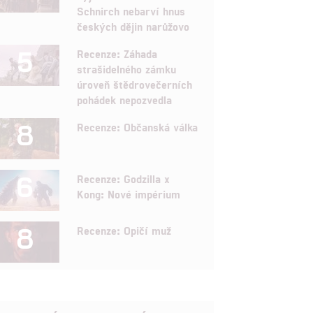
Schnirch nebarví hnus
českých dějin narůžovo
5
Recenze: Záhada
strašidelného zámku
úroveň štědrovečerních
pohádek nepozvedla
8
Recenze: Občanská válka
6
Recenze: Godzilla x
Kong: Nové impérium
8
Recenze: Opičí muž