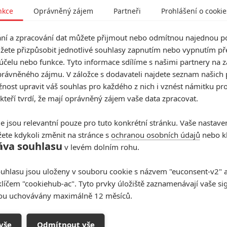
nkce
Oprávněný zájem
Partneři
Prohlášení o cookie
í a zpracování dat můžete přijmout nebo odmítnou najednou po
žete přizpůsobit jednotlivé souhlasy zapnutím nebo vypnutím pře
účelu nebo funkce. Tyto informace sdílíme s našimi partnery na 
rávněného zájmu. V záložce s dodavateli najdete seznam našich 
ost upravit váš souhlas pro každého z nich i vznést námitku pro
 kteří tvrdí, že mají oprávněný zájem vaše data zpracovat.
e jsou relevantní pouze pro tuto konkrétní stránku. Vaše nastave
ete kdykoli změnit na stránce s
ochranou osobních údajů
nebo kl
áva souhlasu
v levém dolním rohu.
uhlasu jsou uloženy v souboru cookie s názvem "euconsent-v2" a 
klíčem "cookiehub-ac". Tyto prvky úložiště zaznamenávají vaše si
0. století žil Sam Grainier mezi horami v Idahu. Byl to
sou uchovávány maximálně 12 měsíců.
 který se nechával najímat na stavbu železnic, opravy
 koni, když tam byl, a domů se vracel, když týdny dřiny
vše
Odmítnout vše