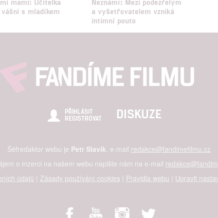
 mi mami: Učitelka
Neznámí: Mezi podezřelým
 vášni s mladíkem
a vyšetřovatelem vzniká
intimní pouto
DISKUZE
PŘIHLÁSIT
REGISTROVAT
Šéfredaktor webu je
Petr Slavík
, e-mail
redakce@fandimefilmu.cz
zájem o inzerci na našem webu napište nám na e-mail
redakce@fandime
ních údajů
|
Zásady používání cookies
|
Pravidla webu
|
Upravit nasta