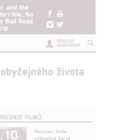
er and the
Horrible, No
ry Bad Road
rip
PŘIHLÁSIT
REGISTROVAT
 obyčejného života
RECENZE FILMŮ
10
Recenze: Zcela
výjimečná Gerta