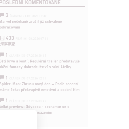
POSLEDNÍ KOMENTOVANÉ
3
ČLÁNEK | 01.08.2026 16:40
Marvel nečekaně zrušil již schválené
pokračování
433
FILM | 01.08.2026 07:11
拆彈專家
1
ČLÁNEK | 30.07.2026 20:14
Děti krve a kostí: Regulérní trailer představuje
akční fantasy dobrodružství s vůní Afriky
1
ČLÁNEK | 30.07.2026 12:31
Spider-Man: Zbrusu nový den – Podle recenzí
máme čekat překvapivě emotivní a osobní film
1
ČLÁNEK | 30.07.2026 03:42
Velké preview: Odyssea - seznamte se s
maximálně nabitým obsazením