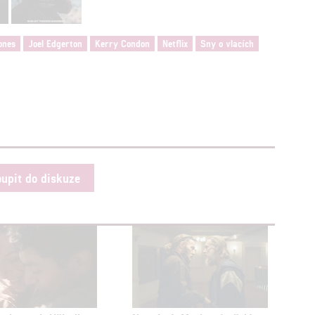
Jones
Joel Edgerton
Kerry Condon
Netflix
Sny o vlacích
oupit do diskuze