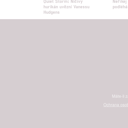
Quiet Storm: Ničivý
Neříkej
hurikán uvězní Vanessu
podléhá
Hudgens
Máte-li 
Ochrana osob