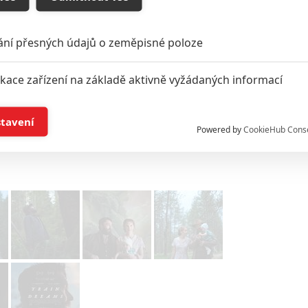
ragédie - dům zachvátil požár a jeho milovaná žena a
čátku nemůže najít útěchu, postupem času začne na
ání přesných údajů o zeměpisné poloze
průkopnickém duchu své doby. A to vše v nepříliš
nadského pohraničí, kde se sny mísí s bděním,
ikace zařízení na základě aktivně vyžádaných informací
i krotí lidi a osamělý život se stává receptem na stesk
í a/nebo přístup k informacím v zařízení
stavení
Powered by
CookieHub Cons
Zdroj:
Netflix
a založená na omezených údajích a měření reklamy
alizovaný obsah, měření obsahu, průzkum publika a vývoj
hlasu s účely a funkcemi zde uvedenými dáváte nám i našim pa
štění bezpečnosti, předcházení a zjišťování podvodů a odstraňov
a zobrazování reklamy a obsahu