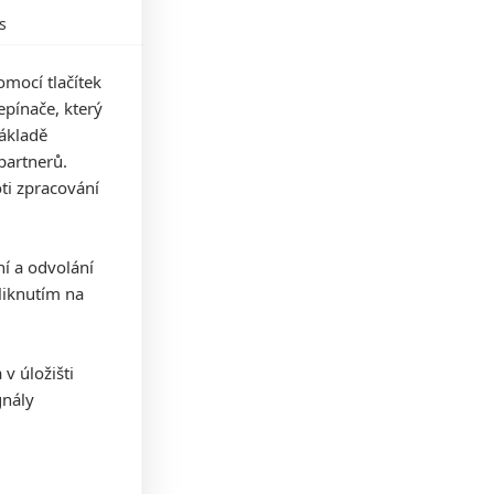
s
mocí tlačítek
pínače, který
základě
partnerů.
ti zpracování
ní a odvolání
iknutím na
v úložišti
gnály