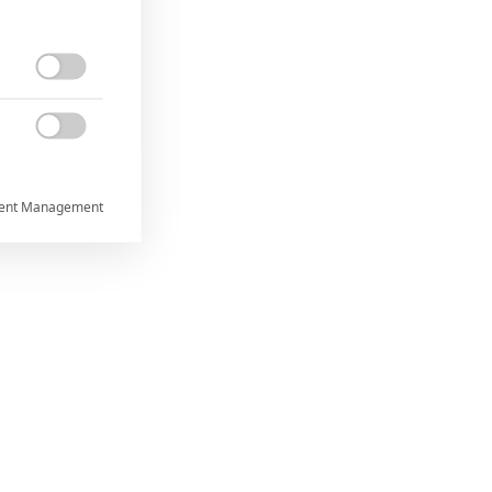


ent Management



rtnerům
ání chyb,