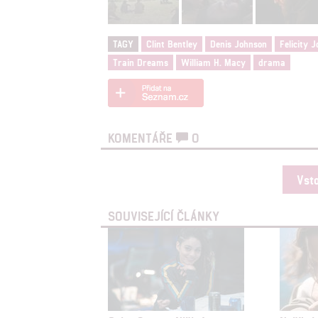
TAGY
Clint Bentley
Denis Johnson
Felicity 
Train Dreams
William H. Macy
drama
KOMENTÁŘE
0
Vst
SOUVISEJÍCÍ ČLÁNKY