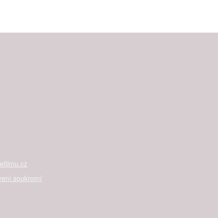
filmu.cz
vení soukromí