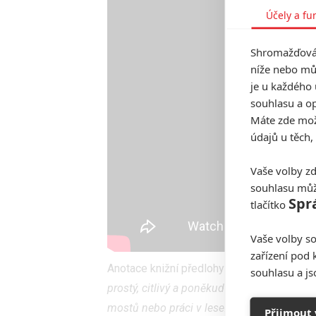
Účely a fu
Shromažďován
níže nebo mů
je u každého 
souhlasu a op
Máte zde možn
údajů u těch,
Vaše volby zd
souhlasu můž
Spr
tlačítko
Vaše volby so
zařízení pod 
Anotace knižní předlohy:
V první polovině 2
souhlasu a j
prostý, citlivý a poněkud pověrčivý dělník,
mostů nebo práci v lese. Do práce jezdil na
Přijmout 