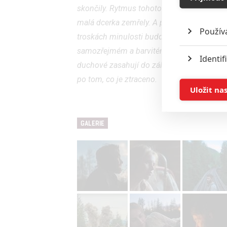
skončily. Rytmus tohoto života přerušila t
malá dcerka zemřely. A přestože Sam zpo
Použív
troskách minulosti budovat budoucnost v 
samozřejmém a barvitém světě americko-ka
Identif
duchové zasahují do záležitostí živých, vlc
po tom, co je ztraceno.
Ukládán
Uložit na
Reklam
GALERIE
Person
služeb
Udělením sou
možnost: Zaji
Poskytování 