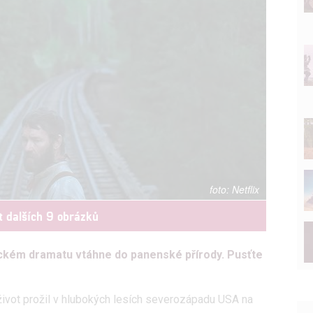
Netflix
t dalších 9 obrázků
ckém dramatu vtáhne do panenské přírody. Pusťte
 život prožil v hlubokých lesích severozápadu USA na