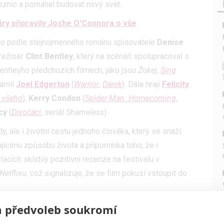
leznic a pomáhal budovat nový svět.
áry připravily Joshe O'Connora o vše
klo podle stejnojmenného románu spisovatele
Denise
 režisér
Clint Bentley
, který na scénáři spolupracoval s
 Bentleyho předchozích filmech, jako jsou
Žokej
,
Sing
várnil
Joel Edgerton
(
Warrior
,
Dárek
). Dále hrají
Felicity
e všeho
),
Kerry Condon
(
Spider-Man: Homecoming
,
cy
(
Divočáci
, seriál
Shameless
).
y, ale i životní cestu jednoho člověka, který se snaží
ajícímu způsobu života a připomínka toho, že i
vlacích
sklidily pozitivní recenze na festivalu v
Netflixu,
což signalizuje, že se film pokusí vstoupit do
 předvoleb soukromí