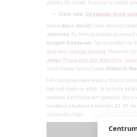
začátku 20. století. Pracoval na stavbě že
Čtěte také:
Od základu: Kruté pož
Drama
Sny o vlacích
(
Train Dreams
) vzni
Johnsona
. Do filmové podoby jej převedl
Gregem Kwedarem
. Ten se podílel i na
Sing
nebo
Hraniční kontrola
. Hlavní roli zt
Jones
(
Rogue One: Star Wars Story
,
Teori
seriál
Volejte Saulovi
) nebo
William H. Ma
Film zachycuje nejen krásu a drsnost přírod
najít své místo ve světě. Je to pocta zanik
obyčejný život může být výjimečný.
Sny o 
Sundance a budou mít premiéru
21. 11.
na
oscarového klání.
Centrum