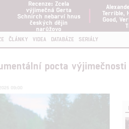
Recenze: Zcela
Alexand
výjimečná Gerta
Terrible, 
Schnirch nebarví hnus
Good, Ve
českých dějin
T
narůžovo
ZE
ČLÁNKY
VIDEA
DATABÁZE
SERIÁLY
umentální pocta výjimečnosti
.2025 09:00