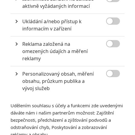
Hra se stala ve světě tolik populární, že mimo hraček vznikly i

aktivně vyžádaných informací
dva animované celovečeráky, které celosvětově utržily přes
půl miliardy dolarů. Není divu, že na cestě jsou
Angry Birds
Ukládání a/nebo přístup k

ve filmu 3
.
informacím v zařízení
Čtěte také:
Grand Theft Hamlet: Partička nadšenců
Reklama založená na
zinscenovala Shakespeara ve hře GTA

omezených údajích a měření
reklamy
K režii se vrací
John Rice
a scenárista
Thurop Van Orman
.
Pánové společně režírovali předchozí díl. Animovaným
Personalizovaný obsah, měření
postavičkám opět propůjčí hlasy
Jason Sudeikis
,
Rachel

obsahu, průzkum publika a
Bloom
nebo
Danny McBride
. K nim se nově připojí
Emma
vývoj služeb
Myers
,
Keke Palmer
,
Lily James
,
Walker Scobell
nebo
Sam Richardson
.
Udělením souhlasu s účely a funkcemi zde uvedenými
dáváte nám i našim partnerům možnost: Zajištění
Hudbu opět složí
Heitor Pereira
, držitel Grammy, který
bezpečnosti, předcházení a zjišťování podvodů a
vytvořil soundtrack i pro předchozí filmy
Angry Birds
nebo je
odstraňování chyb, Poskytování a zobrazování
podepsaný pod animovanou sérií
Já, padouch
. Tvůrci slibují
reklamy a obsahu