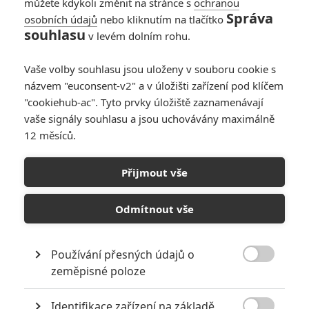
můžete kdykoli změnit na stránce s
ochranou
Správa
osobních údajů
nebo kliknutím na tlačítko
souhlasu
v levém dolním rohu.
Vaše volby souhlasu jsou uloženy v souboru cookie s
názvem "euconsent-v2" a v úložišti zařízení pod klíčem
"cookiehub-ac". Tyto prvky úložiště zaznamenávají
Sony Pictures Releasing
vaše signály souhlasu a jsou uchovávány maximálně
Zobrazit další 1 obrázek
12 měsíců.
Už víme, kdy příště potkáme v kinech ptáky a prasata, co
Přijmout vše
se rádi navzájem terorizují.
Odmítnout vše
Angry Birds
je populární herní série, kterou vytvořila finská
společnost
Rovio Entertainment
. Hráč v ní pomocí praku
vystřeluje různě schopné ptáky na stavby obývané prasaty,
Používání přesných údajů o

která ukradla ptákům vejce. Cílem je zničit všechny prasata na
zeměpisné poloze
herním poli.
Identifikace zařízení na základě