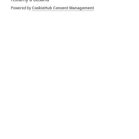
dobrodružství plné humoru, emocí a vizuálně strhující
Powered by
CookieHub Consent Management
podívanou pro celou rodinu. Česká premiéra je stanovena na
28. 1. 2027
.
Titulní foto je ilustrační: Angry Birds ve filmu
Zdroj:
Deadline
Angry Birds ve filmu
20.05.2016 | USA, Finsko
Animovaný, Rodinný
Info o filmu