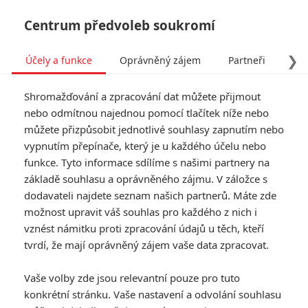
Centrum předvoleb soukromí
❯
Účely a funkce
Oprávněný zájem
Partneři
Pro
Tog
Shromažďování a zpracování dat můžete přijmout
navi
nebo odmítnou najednou pomocí tlačítek níže nebo
můžete přizpůsobit jednotlivé souhlasy zapnutím nebo
Angry Birds ve filmu 3 -
vypnutím přepínače, který je u každého účelu nebo
funkce. Tyto informace sdílíme s našimi partnery na
Videoherní ptáčkové ohlásili
základě souhlasu a oprávněného zájmu. V záložce s
návrat do kin
dodavateli najdete seznam našich partnerů. Máte zde
možnost upravit váš souhlas pro každého z nich i
Napsal:
vznést námitku proti zpracování údajů u těch, kteří
Michal Janoušek - (Rudmen)
, 14.04.2025 22:19
tvrdí, že mají oprávněný zájem vaše data zpracovat.
Vaše volby zde jsou relevantní pouze pro tuto
konkrétní stránku. Vaše nastavení a odvolání souhlasu