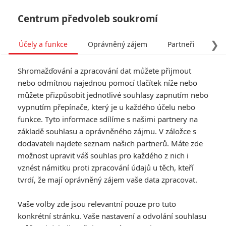
Centrum předvoleb soukromí
❯
Účely a funkce
Oprávněný zájem
Partneři
Pro
Tog
Shromažďování a zpracování dat můžete přijmout
navi
nebo odmítnou najednou pomocí tlačítek níže nebo
můžete přizpůsobit jednotlivé souhlasy zapnutím nebo
Oscar 2025: Výsledky
vypnutím přepínače, který je u každého účelu nebo
funkce. Tyto informace sdílíme s našimi partnery na
Napsal:
Petr Slavík - (Anarvin)
, 03.03.2025 01:31
základě souhlasu a oprávněného zájmu. V záložce s
dodavateli najdete seznam našich partnerů. Máte zde
možnost upravit váš souhlas pro každého z nich i
vznést námitku proti zpracování údajů u těch, kteří
tvrdí, že mají oprávněný zájem vaše data zpracovat.
Vaše volby zde jsou relevantní pouze pro tuto
konkrétní stránku. Vaše nastavení a odvolání souhlasu