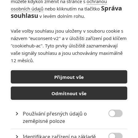
můžete kdykoli změnit na stránce s
ochranou
Správa
osobních údajů
nebo kliknutím na tlačítko
souhlasu
v levém dolním rohu.
Martin Vorel / CC0
Vaše volby souhlasu jsou uloženy v souboru cookie s
Celý hollywood převálcovala striptérka Anora. Jsou tu
názvem "euconsent-v2" a v úložišti zařízení pod klíčem
"cookiehub-ac". Tyto prvky úložiště zaznamenávají
kompletní výsledky. AKTUALIZOVÁNO
vaše signály souhlasu a jsou uchovávány maximálně
V noci z neděle 2. března na pondělí 3. března byly rozdány
12 měsíců.
97. Oscary
. Seznam vítězů jsme postupně aktualizovali
během celé noci, teď už je kompletní. Nejvíc cen (pět) si
Přijmout vše
odnesla
Anora
, tři soška slaví
Brutalista
, po dvou si
odnášejí
Emilia Perez
,
Duna 2
a
Čarodějka
. Další snímky
Odmítnout vše
získaly vždy maximálně jednu cenu. Kompletní seznam
nominovaných najdete níže, vítězové jsou mezi nimi
Používání přesných údajů o
vyznačeni tučně. Podrobnou analýzu výsledků a komentář ke

zeměpisné poloze
slavnostnímu večeru
čtěte
zde
.
Identifikace zařízení na základě