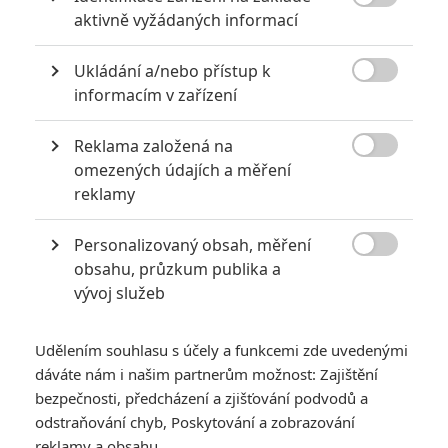

aktivně vyžádaných informací
Nejlepší film
Ukládání a/nebo přístup k
Anora

informacím v zařízení
The Brutalist (Brutalista)
Reklama založená na
A Complete Unknown (Bob Dylan: Úplně neznámý)

omezených údajích a měření
Conclave (Konkláve)
reklamy
Dune: Part Two (Duna: Část druhá)
Emilia Pérez
Personalizovaný obsah, měření
Ainda Estou Aqui (Navždy s vámi / I'm Still Here)

obsahu, průzkum publika a
Nickel Boys
vývoj služeb
The Substance (Substance)
Wicked (Čarodějka)
Udělením souhlasu s účely a funkcemi zde uvedenými
dáváte nám i našim partnerům možnost: Zajištění
Nejlepší režie
bezpečnosti, předcházení a zjišťování podvodů a
odstraňování chyb, Poskytování a zobrazování
Sean Baker - Anora
reklamy a obsahu