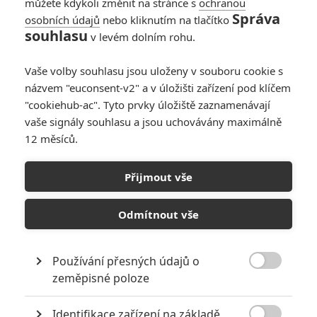
můžete kdykoli změnit na stránce s
ochranou
Správa
osobních údajů
nebo kliknutím na tlačítko
souhlasu
v levém dolním rohu.
Vaše volby souhlasu jsou uloženy v souboru cookie s
názvem "euconsent-v2" a v úložišti zařízení pod klíčem
"cookiehub-ac". Tyto prvky úložiště zaznamenávají
Sloclap
vaše signály souhlasu a jsou uchovávány maximálně
Zobrazit další 3 obrázky
12 měsíců.
Do kin míří příběh odhodlaného bojovníka, který sice ani
Přijmout vše
pod sebevětším přívalem ran neumírá, ale zato stárne
před očima.
Odmítnout vše
Jsou tomu už tři roky, co vyšla na herních platformách
návyková a vcelku náročná kung-fu mlátička
Sifu
. V ní se hráč
Používání přesných údajů o

ujal role bojovníka (nebo bojovnice), který se vydává pomstít
zeměpisné poloze
smrt svého mentora a otce v jedné osobě. Hra se
Identifikace zařízení na základě
skládá z pěti levelů, na jejichž koncích bylo zapotřebí porazit