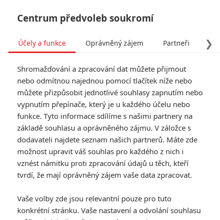
Centrum předvoleb soukromí
❯
Účely a funkce
Oprávněný zájem
Partneři
Pro
Tog
Shromažďování a zpracování dat můžete přijmout
navi
nebo odmítnou najednou pomocí tlačítek níže nebo
můžete přizpůsobit jednotlivé souhlasy zapnutím nebo
Sifu: Filmovou adaptaci
vypnutím přepínače, který je u každého účelu nebo
funkce. Tyto informace sdílíme s našimi partnery na
bojové videohry si vezme do
základě souhlasu a oprávněného zájmu. V záložce s
parády tvůrce Johna Wicka
dodavateli najdete seznam našich partnerů. Máte zde
možnost upravit váš souhlas pro každého z nich i
Napsal:
vznést námitku proti zpracování údajů u těch, kteří
Michal Janoušek - (Rudmen)
, 12.03.2025 09:00
tvrdí, že mají oprávněný zájem vaše data zpracovat.
Vaše volby zde jsou relevantní pouze pro tuto
konkrétní stránku. Vaše nastavení a odvolání souhlasu