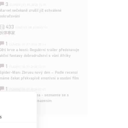
3
ČLÁNEK | 01.08.2026 16:40
Marvel nečekaně zrušil již schválené
pokračování
433
FILM | 01.08.2026 07:11
拆彈專家
1
ČLÁNEK | 30.07.2026 20:14
Děti krve a kostí: Regulérní trailer představuje
akční fantasy dobrodružství s vůní Afriky
1
ČLÁNEK | 30.07.2026 12:31
Spider-Man: Zbrusu nový den – Podle recenzí
máme čekat překvapivě emotivní a osobní film
1
ČLÁNEK | 30.07.2026 03:42
Velké preview: Odyssea - seznamte se s
maximálně nabitým obsazením
s