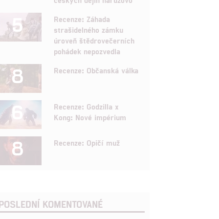
5
Recenze: Záhada
strašidelného zámku
úroveň štědrovečerních
pohádek nepozvedla
8
Recenze: Občanská válka
6
Recenze: Godzilla x
Kong: Nové impérium
8
Recenze: Opičí muž
POSLEDNÍ KOMENTOVANÉ