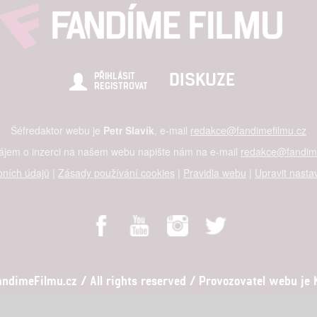
DISKUZE
PŘIHLÁSIT
REGISTROVAT
Šéfredaktor webu je
Petr Slavík
, e-mail
redakce@fandimefilmu.cz
zájem o inzerci na našem webu napište nám na e-mail
redakce@fandime
ních údajů
|
Zásady používání cookies
|
Pravidla webu
|
Upravit nasta
dimeFilmu.cz / All rights reserved / Provozovatel webu je Ko