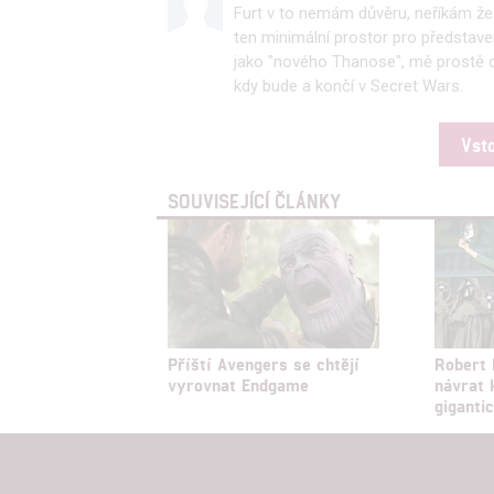
Furt v to nemám důvěru, neříkám že t
ten minimální prostor pro představe
jako "nového Thanose", mě prostě d
kdy bude a končí v Secret Wars.
Vst
SOUVISEJÍCÍ ČLÁNKY
Příští Avengers se chtějí
Robert 
vyrovnat Endgame
návrat 
giganti