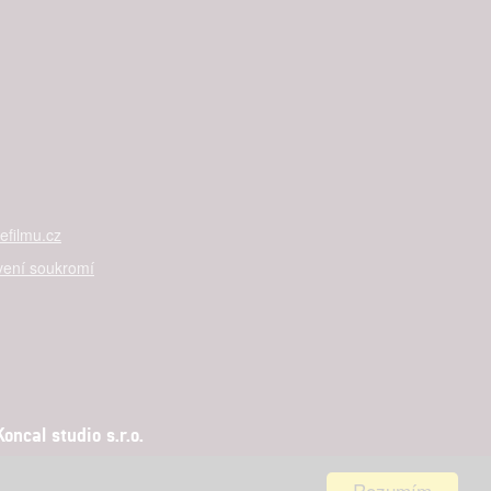
filmu.cz
vení soukromí
ncal studio s.r.o.
Rozumím