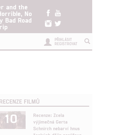
er and the
Horrible, No
ry Bad Road
rip
PŘIHLÁSIT
REGISTROVAT
RECENZE FILMŮ
10
Recenze: Zcela
výjimečná Gerta
Schnirch nebarví hnus
českých dějin narůžovo