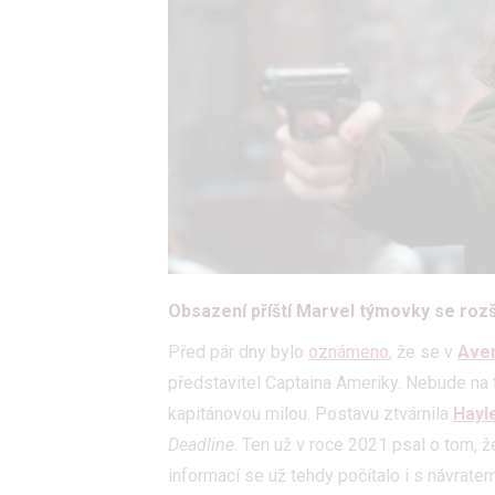
Obsazení příští Marvel týmovky se roz
Před pár dny bylo
oznámeno
, že se v
Ave
představitel Captaina Ameriky. Nebude na
kapitánovou milou. Postavu ztvárnila
Hayl
Deadline
. Ten už v roce 2021 psal o tom,
informací se už tehdy počítalo i s návrate