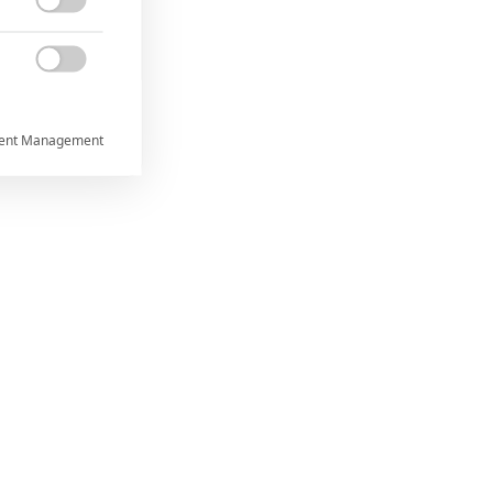


ent Management



rtnerům
ání chyb,