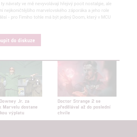
y návraty ve mě nevyvolávají hřejivý pocit nostalgie, ale
ní nejikoničtějšího marvelovského záporáka a jeho role
ěsí - pro Fimiho tohle má být jediný Doom, který v MCU
oupit do diskuze
Downey Jr. za
Doctor Strange 2 se
k Marvelu dostane
předělával až do poslední
ckou výplatu
chvíle