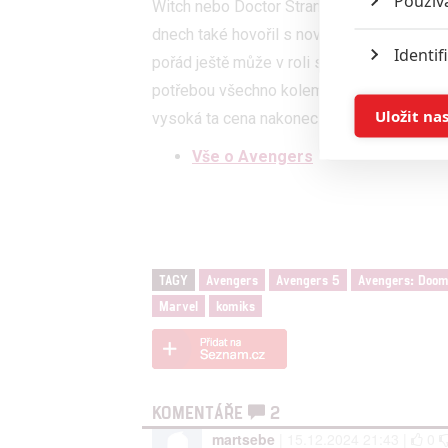
Použív
Witch nebo Doctor Strange a právě jeho př
dnech také hovořil s novináři. Potvrdil svůj
Identif
pořád ještě může v roli spoustu předvést.
potřebou všechno kolem sebe mít pod kontr
Ukládán
Uložit na
vysoká ta cena nakonec bude.
Vše o Avengers
Reklam
Person
služeb
TAGY
Avengers
Avengers 5
Avengers: Doo
Udělením sou
Marvel
komiks
možnost: Zaji
Poskytování 
KOMENTÁŘE
2
martsebe
| 15.12.2024 21:43 |
0