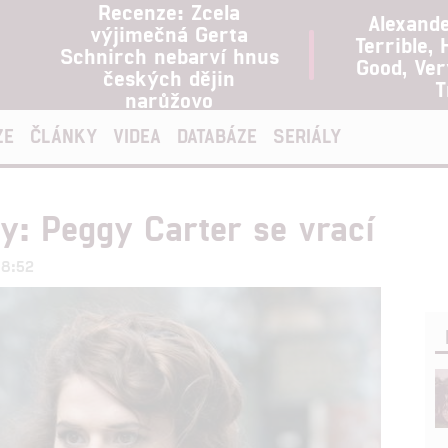
Recenze: Zcela
Alexand
výjimečná Gerta
Terrible, 
Schnirch nebarví hnus
Good, Ve
českých dějin
T
narůžovo
ZE
ČLÁNKY
VIDEA
DATABÁZE
SERIÁLY
: Peggy Carter se vrací
18:52