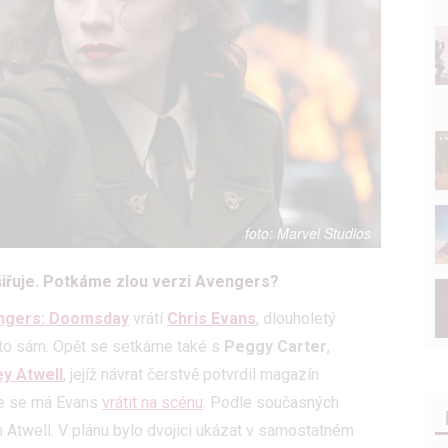
Marvel Studios
šiřuje. Potkáme zlou verzi Avengers?
ngers: Doomsday
vrátí
Chris Evans
, dlouholetý
 to sám. Opět se setkáme také s
Peggy Carter
,
ey Atwell
, jejíž návrat čerstvě potvrdil magazín
 že se má Evans
vrátit na scénu
. Podle současných
m Atwell. V plánu bylo dvojici ukázat v samostatném