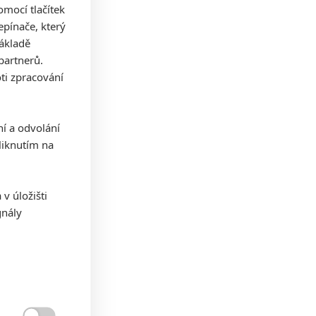
mocí tlačítek
pínače, který
základě
partnerů.
ti zpracování
ní a odvolání
iknutím na
v úložišti
gnály