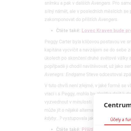
snímku a pak v dalších
Avengers
. Pro sam
silný námět, ale v posledních měsících se
zakomponovat do příštích
Avengers
.
Čtěte také:
Lovec Kraven bude pr
Peggy Carter byla klíčovou postavou ve 
kapitána vycvičit a navzájem se do sebe za
úkolech po skončení druhé světové války a
popřípadě ji chodil navštěvovat, už jako s
Avenegrs: Endgame
Steve odcestoval zpátk
V tuto chvíli není zřejmé, v jaké formě se v
vrací i s Peggy, mohlo by zkrátka dojít k d
vyzvednout v minulosti – tam kde jsme je 
Centrum
může jít o nějaké alternativní verze posta
kdyby...?
vystupovala jako superhrdinka Capt
Účely a fu
Čtěte také:
Příští Spider-Man ozn