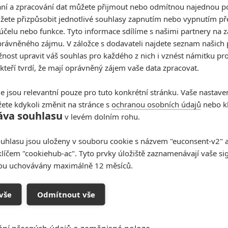
í a zpracování dat můžete přijmout nebo odmítnou najednou po
jeden z jeho zdrojů tvrdí, že Chris Evans bude
žete přizpůsobit jednotlivé souhlasy zapnutím nebo vypnutím pře
účelu nebo funkce. Tyto informace sdílíme s našimi partnery na 
omad
. V komiksech je Nomad zprvu alternativní identita
rávněného zájmu. V záložce s dodavateli najdete seznam našich 
a Ameriky, později pod touhle identitou vystupuje
ost upravit váš souhlas pro každého z nich i vznést námitku pro
být Nomad prakticky kdokoliv. Může to být „náš“ Steven
 kteří tvrdí, že mají oprávněný zájem vaše data zpracovat.
bo Steve z alternativní reality. Nebo Evans ztvární
s vypadat, ale nebude to on.
e jsou relevantní pouze pro tuto konkrétní stránku. Vaše nastave
ete kdykoli změnit na stránce s
ochranou osobních údajů
nebo kl
 nicméně začíná spekulovat o tom, že se vrátí v
áva souhlasu
v levém dolním rohu.
elů původního týmu
, tak jak jsme jej potkali ve snímku
 šestice bude vystupovat v pozici antagonistů. To ale
uhlasu jsou uloženy v souboru cookie s názvem "euconsent-v2" a 
revné padouchy. Doctor Doom (
Robert Downey Jr.
) v
klíčem "cookiehub-ac". Tyto prvky úložiště zaznamenávají vaše si
 se vypořádal s nějakou blížící se hrozbou, nesmí se
sou uchovávány maximálně 12 měsíců.
o mělo stát životy nevinných.
vše
Odmítnout vše
ngers nebude tak ambiciózní, jako posledně
my pro mnohovesmír způsobují osoby jako Scarlett