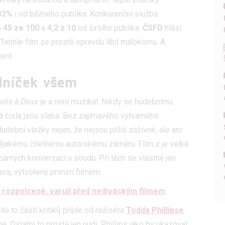
32%
i od běžného publika. Konkurenční služba
ů
45 ze 100
a
4,2 z 10
od širšího publika.
ČSFD
hlásí
 Tenhle film se prostě opravdu líbil málokomu. A
ent.
dníček všem
olie à Deux
je a není muzikál. Nikdy se hudebnímu
 čísla jsou slabá. Bez zajímavého výtvarného
dební vložky nejen, že nejsou příliš záživné, ale ani
 nějakému čitelnému autorskému záměru. Film z je velké
párných konverzací u soudu. Při těch se vlastně jen
kera, vytvořený prvním filmem.
 rozpolcené, varují před nediváckým filmem
itě to části kritiků přijde od režiséra
Todda Phillipse
. Ostatní to prostě jen nudí. Phillips jako by ukazoval