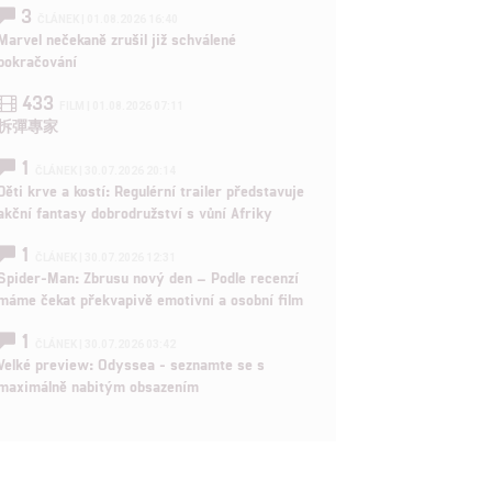
3
ČLÁNEK | 01.08.2026 16:40
Marvel nečekaně zrušil již schválené
pokračování
433
FILM | 01.08.2026 07:11
拆彈專家
1
ČLÁNEK | 30.07.2026 20:14
Děti krve a kostí: Regulérní trailer představuje
akční fantasy dobrodružství s vůní Afriky
1
ČLÁNEK | 30.07.2026 12:31
Spider-Man: Zbrusu nový den – Podle recenzí
máme čekat překvapivě emotivní a osobní film
1
ČLÁNEK | 30.07.2026 03:42
Velké preview: Odyssea - seznamte se s
maximálně nabitým obsazením