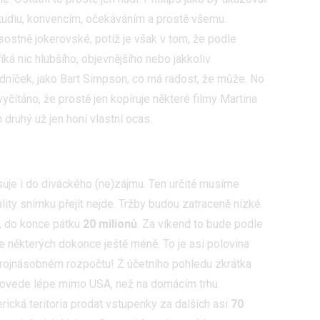
udiu, konvencím, očekáváním a prostě všemu.
ostně jokerovské, potíž je však v tom, že podle
íká nic hlubšího, objevnějšího nebo jakkoliv
edníček, jako Bart Simpson, co má radost, že může. No
vyčítáno, že prostě jen kopíruje některé filmy Martina
 druhý už jen honí vlastní ocas.
isuje i do diváckého (ne)zájmu. Ten určitě musíme
ality snímku přejít nejde. Tržby budou zatraceně nízké.
, do konce pátku
20 milionů
. Za víkend to bude podle
le některých dokonce ještě méně. To je asi polovina
si trojnásobném rozpočtu! Z účetního pohledu zkrátka
 povede lépe mimo USA, než na domácím trhu.
cká teritoria prodat vstupenky za dalších asi
70