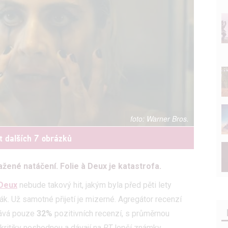
Warner Bros.
t dalších 7 obrázků
žené natáčení. Folie à Deux je katastrofa.
 Deux
nebude takový hit, jakým byla před pěti lety
k. Už samotné přijetí je mizerné. Agregátor recenzí
nává pouze
32%
pozitivních recenzí, s průměrnou
 kritiky neshodnou a dávají na
RT
lepší známky.