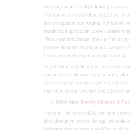
služeb
Sami pro sebe si dali podmínku, že musejí 
Potřebovali se celou dobu bát, že se jim 
Udělením sou
jim to rozpadne pod rukama. Potřebovali v
možnost: Zaji
Poskytování 
muzikálové zpracování Jokera údajně vznikl
Fleck na jevišti, žertuje, zpívá a Phillips j
připraví divadelní vystoupení s Jokerem. 
nápad na živé vystoupení zcela rozmetal.
Hudební koncept ale zůstal, byl přesně tou 
aby se někdo tak zmatený a nesmělý jako A
Zároveň to má pomáhat, aby celý film působi
manickou energii, vytvářet pocit, že chovanc
Čtěte také:
Doctor Strange 3: Pok
I když si Phillips myslí, že film není a ne
jako alternativní podání dialogů, tak tahl
běžným pokračováním, ale něčím úplně novým