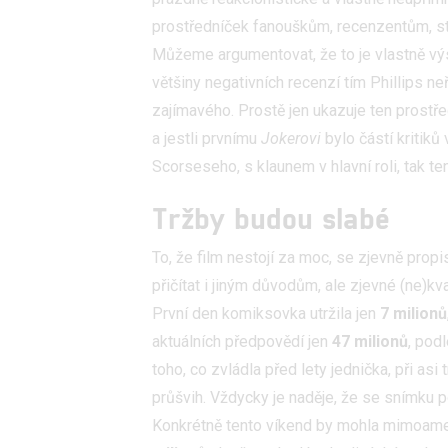
prostředníček fanouškům, recenzentům, st
Můžeme argumentovat, že to je vlastně výs
většiny negativních recenzí tím Phillips neř
zajímavého. Prostě jen ukazuje ten prostř
a jestli prvnímu
Jokerovi
bylo částí kritiků 
Scorseseho, s klaunem v hlavní roli, tak ten
Tržby budou slabé
To, že film nestojí za moc, se zjevně prop
přičítat i jiným důvodům, ale zjevné (ne)kv
První den komiksovka utržila jen
7 milionů
aktuálních předpovědí jen
47 milionů
, pod
toho, co zvládla před lety jednička, při a
průšvih. Vždycky je naděje, že se snímku
Konkrétně tento víkend by mohla mimoameri