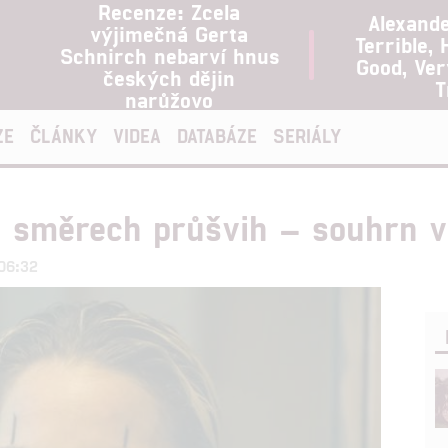
Recenze: Zcela
Alexand
výjimečná Gerta
Terrible, 
Schnirch nebarví hnus
Good, Ve
českých dějin
T
narůžovo
ZE
ČLÁNKY
VIDEA
DATABÁZE
SERIÁLY
h směrech průšvih – souhrn 
 06:32