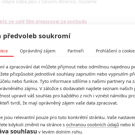
 stejně slabá jako v Severní Americe, můžeme
etz se celý film přepisoval za pochodu
ají výzkumy veřejného mínění u diváků, co zrovna vyšli
 předvoleb soukromí
 je katastrofálně nízká hodnota. Blockbustery obvykle
, protože prostě přinesou zhruba to, co slíbily. Známka
nkce
Oprávněný zájem
Partneři
Prohlášení o cookie
amal. U filmů s nízkým „
CinemaScore
“ pak často platí,
í a zpracování dat můžete přijmout nebo odmítnou najednou po
 je pro další promítání problém.
žete přizpůsobit jednotlivé souhlasy zapnutím nebo vypnutím pře
přepálený
účelu nebo funkce. Tyto informace sdílíme s našimi partnery na 
rávněného zájmu. V záložce s dodavateli najdete seznam našich 
l, kdyby zároveň nebyl extrémně vysoký rozpočet.
ost upravit váš souhlas pro každého z nich i vznést námitku pro
 kteří tvrdí, že mají oprávněný zájem vaše data zpracovat.
ů dolarů
. Jak mohla částka tak nakynout, oproti
a 55-70 milionů (zdroje se rozcházejí)? Jen
výplaty
pro
e jsou relevantní pouze pro tuto konkrétní stránku. Vaše nastave
ra
Phillipse
pozřely
50 milionů
. Dalších asi
30 milionů
ete kdykoli změnit na stránce s
ochranou osobních údajů
nebo kl
es, což bylo pro hvězdy pohodlnější, ale také je to o
áva souhlasu
v levém dolním rohu.