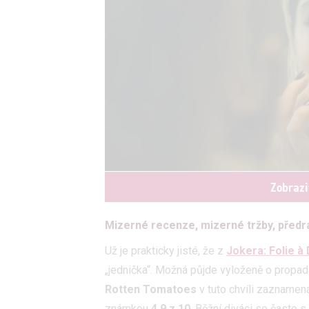
Zobrazi
Mizerné recenze, mizerné tržby, předra
Už je prakticky jisté, že z
Jokera: Folie à
„jednička“. Možná půjde vyloženě o propadá
Rotten Tomatoes
v tuto chvíli zazname
známkou
4,9 z 10
. Běžní diváci se často s