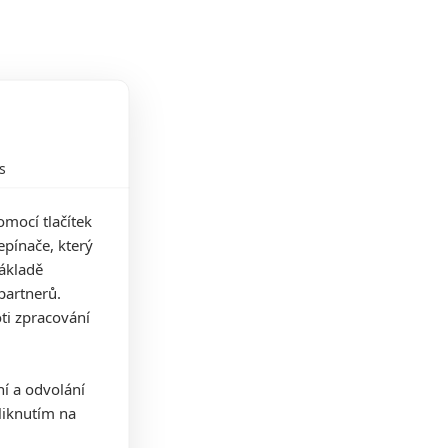
s
mocí tlačítek
pínače, který
základě
partnerů.
ti zpracování
ní a odvolání
iknutím na