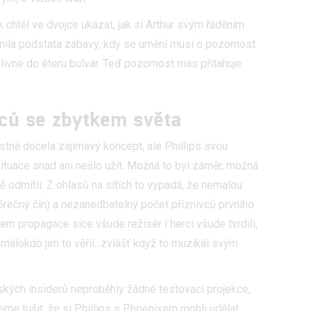
k chtěl ve dvojce ukázat, jak si Arthur svým řáděním
nila podstata zábavy, kdy se umění musí o pozornost
livne do éteru bulvár. Teď pozornost mas přitahuje
rců se zbytkem světa
astně docela zajímavý koncept, ale Phillips svou
ituace snad ani nešlo užít. Možná to byl záměr, možná
tě odmítli. Z ohlasů na sítích to vypadá, že nemalou
věrečný čin) a nezanedbatelný počet příznivců prvního
em propagace sice všude režisér i herci všude tvrdili,
málokdo jim to věřil...zvlášť když to muzikál svým
ských insiderů neproběhly žádné testovací projekce,
me tušit, že si Phillips s Phoenixem mohli udělat