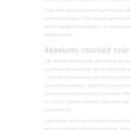
Todd dále před premiérou hovořil o tom, ja
podmanil Gotham. Chtěl ukázat, jak se změ
dělit s kdejakým skandálem, co zrovna vyp
Arthurův soud.
Absolutní rozchod tvů
Jak už bylo řečeno výše, jako idea je to vl
myšlenku zpracoval tak, aby si sledování s
v tom dlí celé poselství, ale diváci to pros
část publika naštval i závěrečný zvrat (zá
filmu prostě dopředu nestál o muzikál. Běh
že
Joker 2
vlastně muzikál vůbec není, ale 
způsobem je.
Zajímavé je, že podle informací hollywood
jak je u podobně drahých filmů běžné. Může