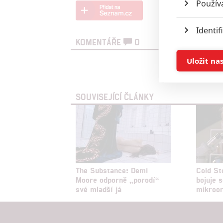
Použív
Identif
KOMENTÁŘE
0
Ukládán
Uložit na
Vst
Reklam
SOUVISEJÍCÍ ČLÁNKY
Person
služeb
Udělením sou
možnost: Zaji
The Substance: Demi
Cold St
Poskytování 
Moore odporně „porodí“
bojuje 
své mladší já
mikroo