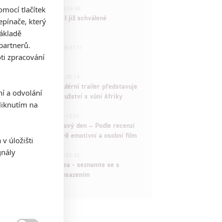
3
mocí tlačítek
ČLÁNEK | 01.08.2026 16:40
Marvel nečekaně zrušil již schválené
pínače, který
pokračování
základě
partnerů.
433
FILM | 01.08.2026 07:11
ti zpracování
拆彈專家
1
ČLÁNEK | 30.07.2026 20:14
Děti krve a kostí: Regulérní trailer představuje
ní a odvolání
akční fantasy dobrodružství s vůní Afriky
iknutím na
1
ČLÁNEK | 30.07.2026 12:31
Spider-Man: Zbrusu nový den – Podle recenzí
máme čekat překvapivě emotivní a osobní film
v úložišti
gnály
1
ČLÁNEK | 30.07.2026 03:42
Velké preview: Odyssea - seznamte se s
maximálně nabitým obsazením