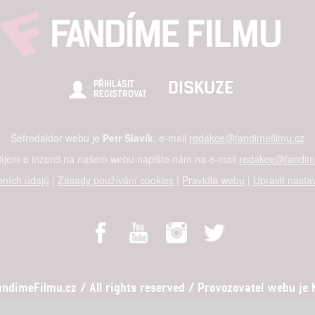
DISKUZE
PŘIHLÁSIT
REGISTROVAT
Šéfredaktor webu je
Petr Slavík
, e-mail
redakce@fandimefilmu.cz
zájem o inzerci na našem webu napište nám na e-mail
redakce@fandime
ních údajů
|
Zásady používání cookies
|
Pravidla webu
|
Upravit nasta
dimeFilmu.cz / All rights reserved / Provozovatel webu je Ko