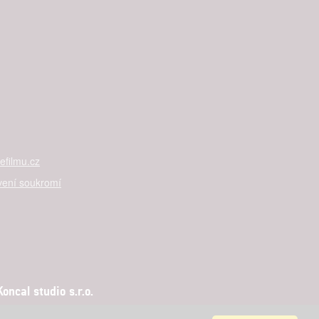
filmu.cz
vení soukromí
ncal studio s.r.o.