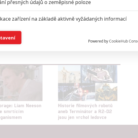
ání přesných údajů o zeměpisné poloze
ikace zařízení na základě aktivně vyžádaných informací
í a/nebo přístup k informacím v zařízení
stavení
Powered by
CookieHub Cons
oupit do diskuze
a založená na omezených údajích a měření reklamy
alizovaný obsah, měření obsahu, průzkum publika a vývoj
hlasu s účely a funkcemi zde uvedenými dáváte nám i našim pa
štění bezpečnosti, předcházení a zjišťování podvodů a odstraňov
orage: Liam Neeson
Historie filmových robotů
a zobrazování reklamy a obsahu
se smrtícím
aneb Terminátor a R2-D2
rganismem
jsou jen vrchol ledovce