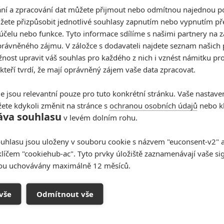
 neznáme jeho název. Oznámeno bylo, že jde o sci-fi
í a zpracování dat můžete přijmout nebo odmítnou najednou po
áhadu toho, co se stalo během týdne, z něhož si vůbec
žete přizpůsobit jednotlivé souhlasy zapnutím nebo vypnutím pře
je to jeho srdcová záležitost, kterou se snaží přivést k
účelu nebo funkce. Tyto informace sdílíme s našimi partnery na 
ika
, které film zaštítí, jde o původní námět, který má
rávněného zájmu. V záložce s dodavateli najdete seznam našich 
ost upravit váš souhlas pro každého z nich i vznést námitku pro
 kteří tvrdí, že mají oprávněný zájem vaše data zpracovat.
vorbu. Během zhruba dvaceti let, po které funguje, ze
Škatuláci
nebo
Kubo a kouzelný meč.
Teď postupně
e jsou relevantní pouze pro tuto konkrétní stránku. Vaše nastave
ném poli. Krom Spaihtsova snímku Laika připravuje také
ete kdykoli změnit na stránce s
ochranou osobních údajů
nebo kl
áva souhlasu
v levém dolním rohu.
a Chrise Millera a akční thriller
Seventeen
. Tak
ě zajímavá, jako jeho loutková.
uhlasu jsou uloženy v souboru cookie s názvem "euconsent-v2" a 
tor přinese příběh dvou sester
klíčem "cookiehub-ac". Tyto prvky úložiště zaznamenávají vaše si
sou uchovávány maximálně 12 měsíců.
foto je ilustrační, Jon Spaihts při natáčení filmu Pasažéři
Zdroj:
Deadline
vše
Odmítnout vše