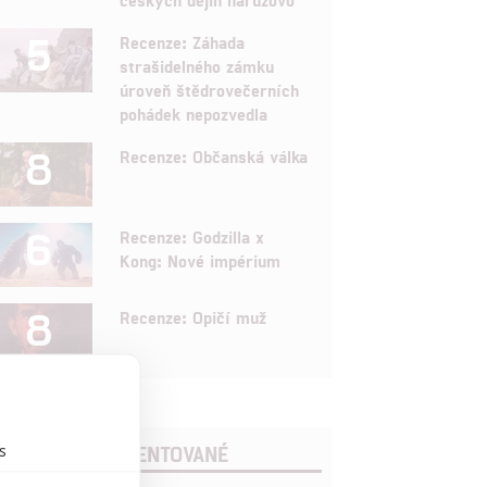
5
Recenze: Záhada
strašidelného zámku
úroveň štědrovečerních
pohádek nepozvedla
8
Recenze: Občanská válka
6
Recenze: Godzilla x
Kong: Nové impérium
8
Recenze: Opičí muž
s
POSLEDNÍ KOMENTOVANÉ