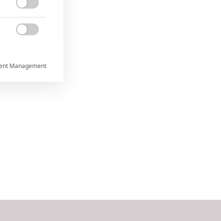


ent Management



rtnerům
ání chyb,