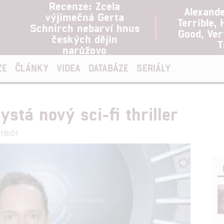
Recenze: Zcela
Alexand
výjimečná Gerta
Terrible, 
Schnirch nebarví hnus
Good, Ve
českých dějin
T
narůžovo
ZE
ČLÁNKY
VIDEA
DATABÁZE
SERIÁLY
stá nový sci-fi thriller
 19:01