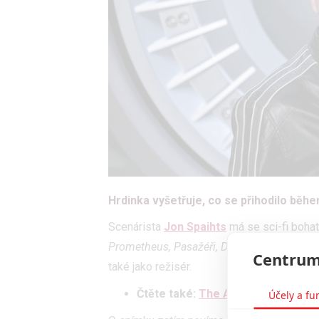
Hrdinka vyšetřuje, co se přihodilo běh
Scenárista
Jon Spaihts
má se sci-fi boha
Prometheus, Pasažéři, Doctor Strange
a dv
Centrum
také jako režisér.
Čtěte také:
The Auction: Nová sci-
Účely a fu