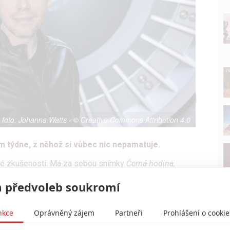
Johanna Watts - © Creative Commons Attribution 4.0
em týdne, z něhož si vůbec nic nepamatuje.
té zkušenosti. Má za sebou snímky
Černá hodina,
a díly
Duny
. Teď se pustí do svého prvního projektu
 předvoleb soukromí
fi se inspiruje Agathou Christie
nkce
Oprávněný zájem
Partneři
Prohlášení o cookie