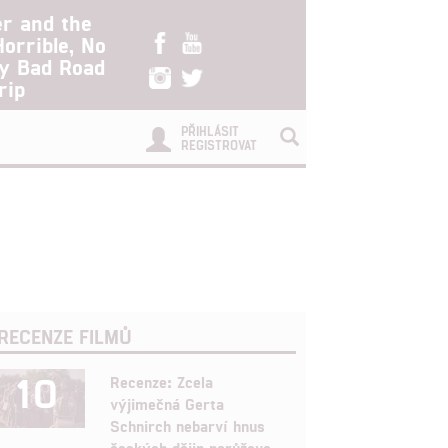
er and the
Horrible, No
ry Bad Road
rip
PŘIHLÁSIT
REGISTROVAT
RECENZE FILMŮ
10
Recenze: Zcela
výjimečná Gerta
Schnirch nebarví hnus
českých dějin narůžovo