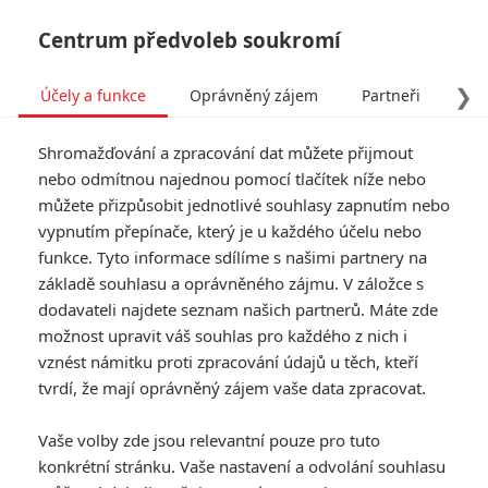
Centrum předvoleb soukromí
❯
Účely a funkce
Oprávněný zájem
Partneři
Pro
Tog
Shromažďování a zpracování dat můžete přijmout
navi
nebo odmítnou najednou pomocí tlačítek níže nebo
můžete přizpůsobit jednotlivé souhlasy zapnutím nebo
Thunderbolts, Ironheart či
vypnutím přepínače, který je u každého účelu nebo
funkce. Tyto informace sdílíme s našimi partnery na
Red Hulk v novém Marvel
základě souhlasu a oprávněného zájmu. V záložce s
videu
dodavateli najdete seznam našich partnerů. Máte zde
možnost upravit váš souhlas pro každého z nich i
Napsal:
vznést námitku proti zpracování údajů u těch, kteří
Petr Slavík - (Anarvin)
, 22.08.2024 21:27
tvrdí, že mají oprávněný zájem vaše data zpracovat.
Vaše volby zde jsou relevantní pouze pro tuto
konkrétní stránku. Vaše nastavení a odvolání souhlasu