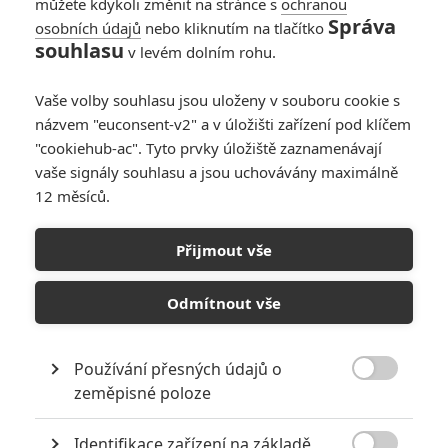
můžete kdykoli změnit na stránce s
ochranou
Správa
osobních údajů
nebo kliknutím na tlačítko
souhlasu
v levém dolním rohu.
Vaše volby souhlasu jsou uloženy v souboru cookie s
názvem "euconsent-v2" a v úložišti zařízení pod klíčem
"cookiehub-ac". Tyto prvky úložiště zaznamenávají
Marvel Studios
vaše signály souhlasu a jsou uchovávány maximálně
12 měsíců.
Komiksová společnost slaví 85 let a podělila se o záběry
z chystaných novinek.
Přijmout vše
Jako produkční společnost, která sama vyrábí vlastní
celovečerní filmy funguje
Marvel
od roku 2004. Jakožto s
Odmítnout vše
filmovou odnoží komiksového nakladatelství, která dohlíží na
natáčení filmů pod hlavičkou jiných filmových studií, se se
Používání přesných údajů o
značkou
Marvel
můžeme setkávat od roku 1993.

zeměpisné poloze
Nakladatelství
Marvel Comics
vzniklo v roce 1961. Nicméně
to je dědicem nakladatelství
Timely Comics
, které vzniklo už
Identifikace zařízení na základě