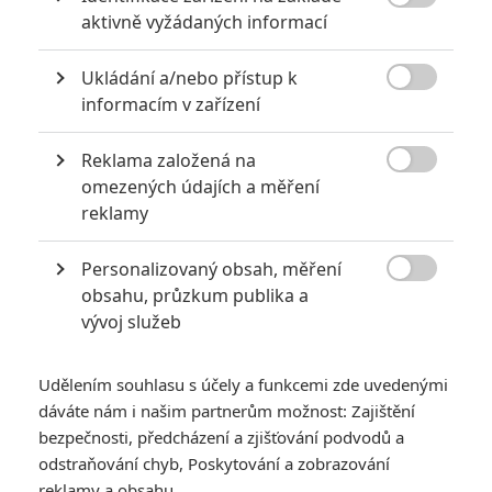
roku
1939
, poprvé pod jeho křídly spatřily světlo světa

aktivně vyžádaných informací
postavy jako Captain America, Namor či Human Torch a
prakticky od začátku tu na nejrůznějších pozicích pracoval
Ukládání a/nebo přístup k

Stan Lee, spoluautor podoby, jakou si s
Marvelem
spojujeme
informacím v zařízení
dnes.
Reklama založená na
Vše o Ironheart

omezených údajích a měření
reklamy
Konkrétně
31. srpna 1939
v nakladatelství
Timely
vyšel jeho
vůbec první komiks, časopis pojmenovaný jednoduše
Marvel
Personalizovaný obsah, měření
Comics
(později
Marvel Mystery Comics
), v němž vycházely

obsahu, průzkum publika a
příběhy různých hrdinů. Už příští týden od toho dne uplyne
vývoj služeb
kulatých
85 let
a zřejmě právě k té příležitosti
Marvel
zveřejnil video, které se za bohatou historií krátce ohlíží.
Udělením souhlasu s účely a funkcemi zde uvedenými
Video asi bylo publikováno omylem předčasně (dávalo by
dáváte nám i našim partnerům možnost: Zajištění
smysl, pokud by mělo jít ven až 31.) a
Marvel
jej zase rychle
bezpečnosti, předcházení a zjišťování podvodů a
odstranil, nicméně mezitím už jej začali šířit fanoušci.
odstraňování chyb, Poskytování a zobrazování
reklamy a obsahu