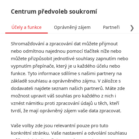
Centrum předvoleb soukromí
❯
Účely a funkce
Oprávněný zájem
Partneři
Pro
Tog
Shromažďování a zpracování dat můžete přijmout
navi
nebo odmítnou najednou pomocí tlačítek níže nebo
můžete přizpůsobit jednotlivé souhlasy zapnutím nebo
Vetřelec: Romulus – První
vypnutím přepínače, který je u každého účelu nebo
funkce. Tyto informace sdílíme s našimi partnery na
ohlasy opěvují návrat ke
základě souhlasu a oprávněného zájmu. V záložce s
kořenům
dodavateli najdete seznam našich partnerů. Máte zde
možnost upravit váš souhlas pro každého z nich i
Napsal:
vznést námitku proti zpracování údajů u těch, kteří
Petr Slavík - (Anarvin)
, 10.08.2024 06:00
tvrdí, že mají oprávněný zájem vaše data zpracovat.
Vaše volby zde jsou relevantní pouze pro tuto
konkrétní stránku. Vaše nastavení a odvolání souhlasu