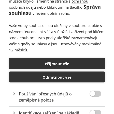
můžete kdykoli změnit na stránce s
ochranou
Správa
osobních údajů
nebo kliknutím na tlačítko
souhlasu
v levém dolním rohu.
Vaše volby souhlasu jsou uloženy v souboru cookie s
názvem "euconsent-v2" a v úložišti zařízení pod klíčem
"cookiehub-ac". Tyto prvky úložiště zaznamenávají
20th Century Studios
vaše signály souhlasu a jsou uchovávány maximálně
Zobrazit další 1 obrázek
12 měsíců.
Máme se připravit na děsivou akční podívanou,
Přijmout vše
postavenou na praktických efektech.
Odmítnout vše
Disney
má velký týden. Hovořil o výsledcích a
plánech
s
investory, pořádá víkendovou akci
D23
, kde má odhalit řadu
novinek. A v rámci toho všeho uspořádal také první veřejné
Používání přesných údajů o

promítání snímku
Vetřelec: Romulus
(
Alien: Romulus
), který
zeměpisné poloze
vlastní skrze svou dceřinou společnost
20th Century Studios
.
Identifikace zařízení na základě
Na projekci byli pozvaní influenceři, nikoliv novináři, takže je