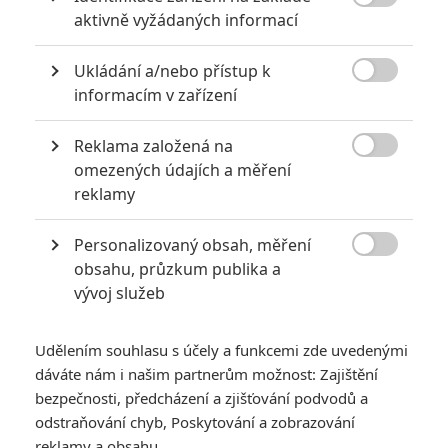

aktivně vyžádaných informací
třeba tentokrát brát úvodní ohlasy s ještě větší opatrností než
jindy. Nicméně s tímhle vědomým, jaké první ohlasy jsou?
Ukládání a/nebo přístup k

informacím v zařízení
Jedním slovem nadšené. Tweety nejsou smířlivé, opatrně
Reklama založená na
pochvalné nebo pochlebující. Ne, jsou prostě nadšené.

omezených údajích a měření
Zaznívají zvolání o nejlepším hororu roku a jednom z
reklamy
nejlepších filmů v rámci vetřelecké značky. Dopředu tvůrci
hovořili o tom, že se snažili vypravěčsky kombinovat
Aliena
a
Personalizovaný obsah, měření

obsahu, průzkum publika a
Aliens
, což se prý podařilo. Dle ohlasů máme čekat
vývoj služeb
kombinaci mrazivého, napínavého hororu s velkolepě
pojatými akčními sekvencemi.
Udělením souhlasu s účely a funkcemi zde uvedenými
Nechybí skličující klaustrofobie, budování napětí, krásné
dáváte nám i našim partnerům možnost: Zajištění
kulisy, monstra oživená s pomocí praktických efektů, správně
bezpečnosti, předcházení a zjišťování podvodů a
odporné monstrózní okamžiky i krvavá úmrtí. Velká část
odstraňování chyb, Poskytování a zobrazování
reklamy a obsahu
reakcí zmiňuje vynikající práci se zvukem. Máme se těšit na