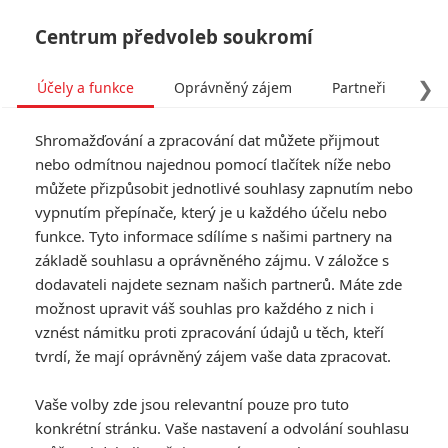
Centrum předvoleb soukromí
❯
Účely a funkce
Oprávněný zájem
Partneři
Pro
Tog
Shromažďování a zpracování dat můžete přijmout
navi
nebo odmítnou najednou pomocí tlačítek níže nebo
můžete přizpůsobit jednotlivé souhlasy zapnutím nebo
Box Office: Pokladna kin
vypnutím přepínače, který je u každého účelu nebo
funkce. Tyto informace sdílíme s našimi partnery na
rozmetaly Twisters
základě souhlasu a oprávněného zájmu. V záložce s
dodavateli najdete seznam našich partnerů. Máte zde
Napsal:
Petr Slavík - (Anarvin)
, 23.07.2024 06:00
možnost upravit váš souhlas pro každého z nich i
vznést námitku proti zpracování údajů u těch, kteří
tvrdí, že mají oprávněný zájem vaše data zpracovat.
Vaše volby zde jsou relevantní pouze pro tuto
konkrétní stránku. Vaše nastavení a odvolání souhlasu