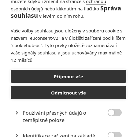
můžete kdykoli změnit na stránce s
ochranou
Správa
osobních údajů
nebo kliknutím na tlačítko
souhlasu
v levém dolním rohu.
Vaše volby souhlasu jsou uloženy v souboru cookie s
Universal Pictures
názvem "euconsent-v2" a v úložišti zařízení pod klíčem
"cookiehub-ac". Tyto prvky úložiště zaznamenávají
Katastrofická novinka válí před animáky i hororem
vaše signály souhlasu a jsou uchovávány maximálně
Longlegs.
12 měsíců.
Po pěti týdnech animované dominance stanul v čele žebříčku
Přijmout vše
tržeb znovu hraný film. Tentokrát jsou to katastrofické
Twisters
, volné pokračování tornádového hitu z roku 1996.
Odmítnout vše
Za první víkend v USA snímek nakonec po sečtení úplně
všech prodaných vstupenek utržil
81 milionů dolarů
. To je
nejlepší americká premiéra jakéhokoliv dosavadního
Používání přesných údajů o

katastrofického filmu. Dosud tahle pocta patřila
Dni poté z
zeměpisné poloze
roku
2004. Také jde o třetí nejlepší premiéru letošního roku
Identifikace zařízení na základě
po
V hlavě 2
a
Duně 2
. Mezinárodně snímek utržil během