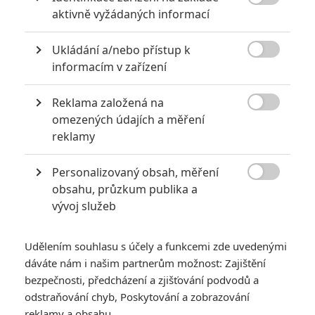

aktivně vyžádaných informací
Čtěte také:
The Loch Ness Horror: Lochneska
unikla z jezera a řádí
Ukládání a/nebo přístup k

informacím v zařízení
Děj filmu je zasazený hluboko do hor, kde lavina uvolní z ledu
cosi pravěkého. Na otce a jeho dceru čeká boj o přežití proti
Reklama založená na
nelítostnému predátorovi, který dokáže splynout se sněhem.

omezených údajích a měření
Yeti (v češtině Yetti) je jednou ze světových variací legend o
reklamy
sněžném muži. V Severní Americe mají Bigfoota, další
Personalizovaný obsah, měření
variantu najdete na Sibiři, v Japonsku a v řadě dalších kulturu.

obsahu, průzkum publika a
Konkrétně Yetti je spojený s Himálajemi. Příběhy o opičích
vývoj služeb
mužích vycházejí z kombinace šerpského folkloru a různých
záměn, kdy pozorovatelé v krajině špatně identifikovali
Udělením souhlasu s účely a funkcemi zde uvedenými
medvědy nebo jaky. Pak už si pověrčivost nebo záměrné
dáváte nám i našim partnerům možnost: Zajištění
podvody žily vlastním životem.
bezpečnosti, předcházení a zjišťování podvodů a
odstraňování chyb, Poskytování a zobrazování
Film produkuje
Jon Silk
, který produkoval řadu hororů,
reklamy a obsahu