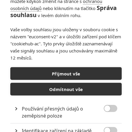
můžete kdykoli změnit na stránce s
ochranou
Správa
osobních údajů
nebo kliknutím na tlačítko
souhlasu
v levém dolním rohu.
Vaše volby souhlasu jsou uloženy v souboru cookie s
názvem "euconsent-v2" a v úložišti zařízení pod klíčem
"cookiehub-ac". Tyto prvky úložiště zaznamenávají
vaše signály souhlasu a jsou uchovávány maximálně
Silver Peak Productions
12 měsíců.
Snaha o přežití v ledových horách je jedna věc, ale když
Přijmout vše
se přidají himalájské legendy, jde do tuhého.
V Hollywoodu proběhla jedna z řady aukcí, při nichž se studia
Odmítnout vše
přetahují o atraktivní scénáře. Monster film pojmenovaný
jednoduše
Yeti
se prodal za částku blížící se milionu dolarů.
Používání přesných údajů o
Scénář napsal neznámý
Peter Gaffney
, takže je patrné, že

zeměpisné poloze
studio
Sony
(které bylo ochotné zaplatit nejvíc) neoslnilo
jméno autora, ale samotný námět.
Identifikace zařízení na základě