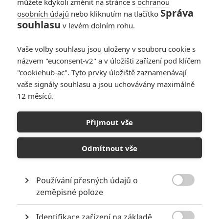
můžete kdykoli změnit na stránce s
ochranou
Správa
osobních údajů
nebo kliknutím na tlačítko
souhlasu
v levém dolním rohu.
Vaše volby souhlasu jsou uloženy v souboru cookie s
Universal Pictures
názvem "euconsent-v2" a v úložišti zařízení pod klíčem
"cookiehub-ac". Tyto prvky úložiště zaznamenávají
Zobrazit další 4 obrázky
vaše signály souhlasu a jsou uchovávány maximálně
12 měsíců.
Pusťte si trailer pro atmosferický thriller o pomstě ze
stáje Jordana Peela.
Přijmout vše
Dev Patel
je dlouhodobě úspěšný herec, znát jej můžete ze
seriálů
Skins
nebo
Newsroom
, případně ze snímků
Milionář z
Odmítnout vše
chatrče, Báječný hotel Marigold, Chappie, Lion
nebo
Zelený
rytíř.
Čerstvě se pustil také do režie, když vedl sám sebe v
Používání přesných údajů o
hlavní roli vlastního snímku
Monkey Man
.

zeměpisné poloze
Čtěte také:
With Love: Parta od Johna Wicka chystá
Identifikace zařízení na základě
akčňák s Ke Huy Quanem