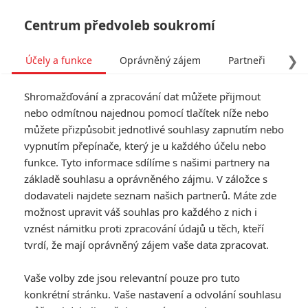
Centrum předvoleb soukromí
❯
Účely a funkce
Oprávněný zájem
Partneři
Pro
Tog
Shromažďování a zpracování dat můžete přijmout
navi
nebo odmítnou najednou pomocí tlačítek níže nebo
můžete přizpůsobit jednotlivé souhlasy zapnutím nebo
Monkey Man: Dev Patel v
vypnutím přepínače, který je u každého účelu nebo
funkce. Tyto informace sdílíme s našimi partnery na
řízné akci touží po pomstě
základě souhlasu a oprávněného zájmu. V záložce s
dodavateli najdete seznam našich partnerů. Máte zde
Napsal:
Petr Slavík - (Anarvin)
, 27.01.2024 18:50
možnost upravit váš souhlas pro každého z nich i
vznést námitku proti zpracování údajů u těch, kteří
tvrdí, že mají oprávněný zájem vaše data zpracovat.
Vaše volby zde jsou relevantní pouze pro tuto
konkrétní stránku. Vaše nastavení a odvolání souhlasu