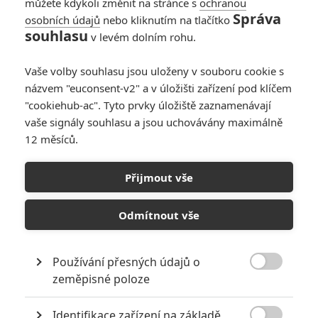
můžete kdykoli změnit na stránce s
ochranou
Správa
osobních údajů
nebo kliknutím na tlačítko
souhlasu
v levém dolním rohu.
Vaše volby souhlasu jsou uloženy v souboru cookie s
názvem "euconsent-v2" a v úložišti zařízení pod klíčem
"cookiehub-ac". Tyto prvky úložiště zaznamenávají
Lionsgate
vaše signály souhlasu a jsou uchovávány maximálně
Zobrazit dalších 5 obrázků
12 měsíců.
Novinka legendárního Johna Woo je beze slov, ale bude
Přijmout vše
v ní pořádný rachot.
Odmítnout vše
Popořádku: Titulek vám sprostě lže, vážení čtenáři. Film
Silent Night
není bez jediného slova. Ale skutečně se v něm
mluví zatraceně málo. Skoro vůbec. A jestli to pomohlo
Používání přesných údajů o

přilákat vaši pozornost, tak ta lež za to stála. Protože
Silent
zeměpisné poloze
Night
vypadá v traileru velmi dobře. Akčňák natočil
John
Identifikace zařízení na základě
Woo
, legendární režisér filmů jako
Hard Boiled, Killer
nebo