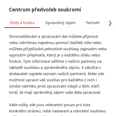
Centrum předvoleb soukromí
❯
Účely a funkce
Oprávněný zájem
Partneři
Pro
Tog
Shromažďování a zpracování dat můžete přijmout
navi
nebo odmítnou najednou pomocí tlačítek níže nebo
můžete přizpůsobit jednotlivé souhlasy zapnutím nebo
Silent Night: Akční řež bez
vypnutím přepínače, který je u každého účelu nebo
funkce. Tyto informace sdílíme s našimi partnery na
jediného slova přináší
základě souhlasu a oprávněného zájmu. V záložce s
trailer
dodavateli najdete seznam našich partnerů. Máte zde
možnost upravit váš souhlas pro každého z nich i
Napsal:
vznést námitku proti zpracování údajů u těch, kteří
Petr Slavík - (Anarvin)
, 03.10.2023 06:00
tvrdí, že mají oprávněný zájem vaše data zpracovat.
Vaše volby zde jsou relevantní pouze pro tuto
konkrétní stránku. Vaše nastavení a odvolání souhlasu