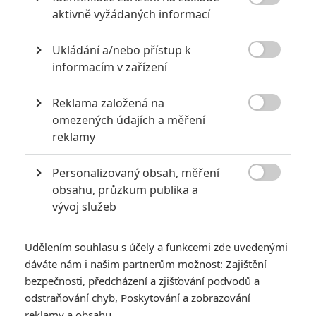

aktivně vyžádaných informací
Tváří v tvář.
A ačkoliv Woo nenatočil dobrý film už více než
deset let (a už od přelomu letopočtu byla kvalita jeho práce
Ukládání a/nebo přístup k
přinejlepším proměnlivá), aktuálně zveřejněný trailer

informacím v zařízení
signalizuje, že základy svého „akčního baletu“ pořád ještě
nezapomněl.
Reklama založená na

omezených údajích a měření
Čtěte také:
Muzzle: Drsný polda s ještě drsnějším
reklamy
psem jdou do akce
Snímek pojednává o Godlockovi, který je svědkem smrti
Personalizovaný obsah, měření

obsahu, průzkum publika a
vlastního syna. Ten umírá úplnou náhodou, na Štědrý večer při
vývoj služeb
přestřelce gangů. Sám Godlock byl vážně zraněný a kulka jej
připravila o hlasivky. Zdrcený otec po zahojení ran otočí svůj
Udělením souhlasu s účely a funkcemi zde uvedenými
život vzhůru nohama a věnuje každou minutu každého dne jen
dáváte nám i našim partnerům možnost: Zajištění
tvrdému tréninku, aby byl připravený syna pomstít.
bezpečnosti, předcházení a zjišťování podvodů a
Hlavní roli ztvárnil
Joel Kinnaman
(
RoboCop, Sebevražedný
odstraňování chyb, Poskytování a zobrazování
reklamy a obsahu
oddíl
), který podle Wooa prošel skvělou fyzickou proměnou,