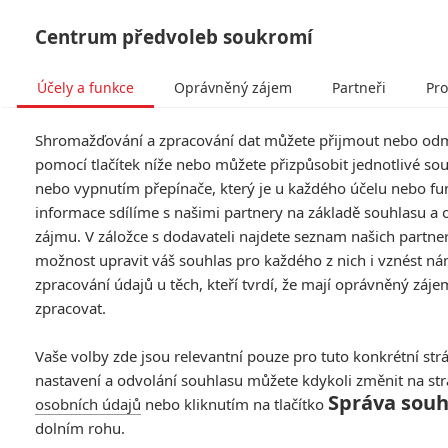
Centrum předvoleb soukromí
Účely a funkce
Oprávněný zájem
Partneři
Pro
Tog
Shromažďování a zpracování dat můžete přijmout nebo od
navi
pomocí tlačítek níže nebo můžete přizpůsobit jednotlivé so
nebo vypnutím přepínače, který je u každého účelu nebo fu
Walter Mitty a jeho tajný
informace sdílíme s našimi partnery na základě souhlasu a
zájmu. V záložce s dodavateli najdete seznam našich partne
život: Ben Stiller už
možnost upravit váš souhlas pro každého z nich i vznést ná
netřeští
zpracování údajů u těch, kteří tvrdí, že mají oprávněný záje
zpracovat.
Napsal:
K. Dostálová - (Kejdy)
, 30.08.2013 12:10
Vaše volby zde jsou relevantní pouze pro tuto konkrétní str
nastavení a odvolání souhlasu můžete kdykoli změnit na st
Správa souh
osobních údajů
nebo kliknutím na tlačítko
dolním rohu.