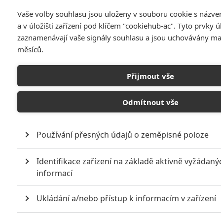
Vaše volby souhlasu jsou uloženy v souboru cookie s názv
a v úložišti zařízení pod klíčem "cookiehub-ac". Tyto prvky ú
zaznamenávají vaše signály souhlasu a jsou uchovávány m
měsíců.
Přijmout vše
Ben Stiller je proslulý svými bláznivými komediemi,
Odmítnout vše
avšak letos ho uvidíme v podstatně ambicioznějším
filmu. Pusťte si trailer.
Používání přesných údajů o zeměpisné poloze
Pokoušeli se o to mnozí režiséři zvučných jmen v rozmezí
několika let, mezi nimi i Steven Spielberg, Ron Howard či
Identifikace zařízení na základě aktivně vyžádaný
naposledy Gore Verbinski. Nakonec se ale režie zhostil
informací
hlavní protagonista
Ben Stiller
a prokletí bylo zlomeno.
Bavíme se o remaku filmu
Tajný život Waltera Mityho
z roku
Ukládání a/nebo přístup k informacím v zařízení
1947, který je inspirovaný krátkou povídkou od
Jamese