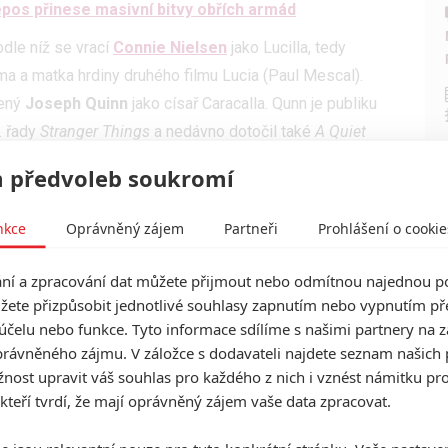
epos přinese masivní bitvy obřích armád
odle níž se vrací
Connie Nielsen
jako Lucilla, tedy
ma a matka hrdiny druhého filmu Lucia (Paul Mescal).
zený
Joseph Quinn
jako císař Caracalla. Qunn je publiku
. řady
Stranger Things
a nedávno dotočil také
A Quiet
n
promítalo první záběry
.
 předvoleb soukromí
ovně, nicméně historicky je Caracalla jeden z císařů
uvládce) císaře Gety. Toho ve filmu hraje Barry
nkce
Oprávněný zájem
Partneři
Prohlášení o cookie
onistou. Starší dosud nepotvrzená zvěst, která jako
í a zpracování dat můžete přijmout nebo odmítnou najednou po
, že se vrátí i
Djimon Hounsou
, jenž v prvním snímku
žete přizpůsobit jednotlivé souhlasy zapnutím nebo vypnutím pře
s potvrzením Lucilly skutečně můžeme doufat i v jeho
účelu nebo funkce. Tyto informace sdílíme s našimi partnery na 
rávněného zájmu. V záložce s dodavateli najdete seznam našich 
ost upravit váš souhlas pro každého z nich i vznést námitku pro
 kteří tvrdí, že mají oprávněný zájem vaše data zpracovat.
dálostech původního Gladiátora a hlavním hrdinou je
děného císaře Marka Aurelia a synovec císaře Commoda.