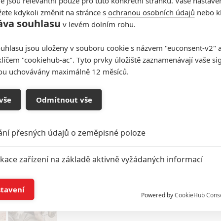
e jsou relevantní pouze pro tuto konkrétní stránku. Vaše nastave
ě se smrtelně zraněným Maximem, který z posledních
ete kdykoli změnit na stránce s
ochranou osobních údajů
nebo kl
áva souhlasu
v levém dolním rohu.
ji zavražděnou rodinu a ještě před jistou smrtí
 i takhle na dálku silně zapůsobil, což by se mělo
uhlasu jsou uloženy v souboru cookie s názvem "euconsent-v2" a 
s údajně má být v pokračování novým římským císařem.
klíčem "cookiehub-ac". Tyto prvky úložiště zaznamenávají vaše si
rají Barry Keoghan, Connie Nielsen, Joseph Quinn a
sou uchovávány maximálně 12 měsíců.
cott, poslední verzi scénáře napsal David Scarpa.
adu 2024.
vše
Odmítnout vše
tulní foto je ilustrační: Russell Crowe ve filmu Gladiátor
Zdroje:
Deadline
ání přesných údajů o zeměpisné poloze
ikace zařízení na základě aktivně vyžádaných informací
í a/nebo přístup k informacím v zařízení
stavení
Powered by
CookieHub Cons
a založená na omezených údajích a měření reklamy