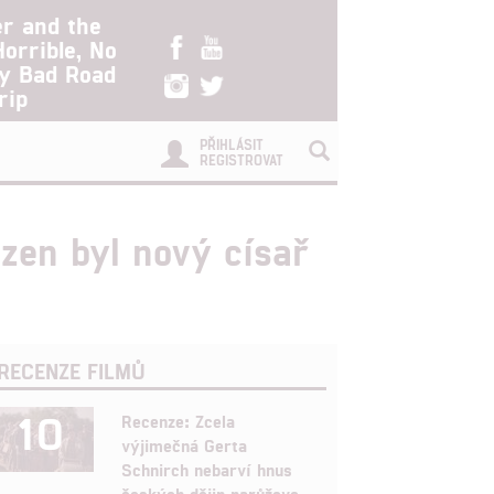
er and the
Horrible, No
ry Bad Road
rip
PŘIHLÁSIT
REGISTROVAT
zen byl nový císař
RECENZE FILMŮ
10
Recenze: Zcela
výjimečná Gerta
Schnirch nebarví hnus
českých dějin narůžovo