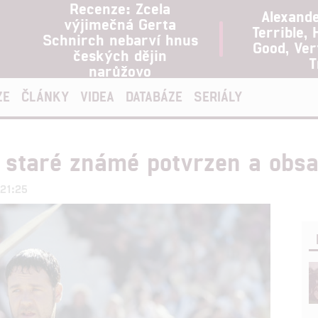
Recenze: Zcela
Alexand
výjimečná Gerta
Terrible, 
Schnirch nebarví hnus
Good, Ve
českých dějin
T
narůžovo
ZE
ČLÁNKY
VIDEA
DATABÁZE
SERIÁLY
t staré známé potvrzen a obsa
 21:25