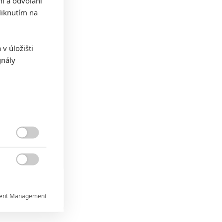
ní a odvolání
iknutím na
v úložišti
gnály


ent Management
