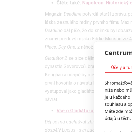
Čtěte také:
Napoleon: Historický 
Magazín
Deadline
potvrdil starší zprávu, p
láska zesnulého hrdiny prvního filmu Maxi
Deadline
dál píše, že do snímku byl obsa
známý především jako Eddie Munson ze 4
Place: Day One
, z něhož studio tento týde
Centrum
Gladiátor 2
se sice dějin nebude držet dosl
dynastie Severovců, bratr (a jeden čas spol
Účely a fu
Keoghan a údajně by měl být hlavním antag
Shromažďován
první hovořila o návratu Lucilly také uváděla
níže nebo mů
vystupoval jako gladiátor Juba, tak třeba 
je u každého 
návrat.
souhlasu a op
Máte zde možn
Vše o Gladiátorovi
údajů u těch,
Děj se má odehrávat zhruba 25 letech po u
dospělý Lucius - syn Lucilly, vnuk zavraž