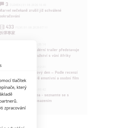
3
ČLÁNEK | 01.08.2026 16:40
Marvel nečekaně zrušil již schválené
pokračování
433
FILM | 01.08.2026 07:11
拆彈專家
1
ČLÁNEK | 30.07.2026 20:14
Děti krve a kostí: Regulérní trailer představuje
akční fantasy dobrodružství s vůní Afriky
s
1
ČLÁNEK | 30.07.2026 12:31
Spider-Man: Zbrusu nový den – Podle recenzí
máme čekat překvapivě emotivní a osobní film
mocí tlačítek
pínače, který
1
ČLÁNEK | 30.07.2026 03:42
základě
Velké preview: Odyssea - seznamte se s
partnerů.
maximálně nabitým obsazením
ti zpracování