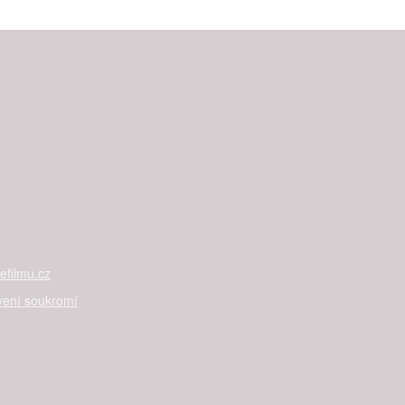
filmu.cz
vení soukromí