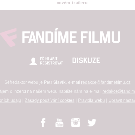
novém traileru
DISKUZE
PŘIHLÁSIT
REGISTROVAT
Šéfredaktor webu je
Petr Slavík
, e-mail
redakce@fandimefilmu.cz
zájem o inzerci na našem webu napište nám na e-mail
redakce@fandime
ních údajů
|
Zásady používání cookies
|
Pravidla webu
|
Upravit nasta