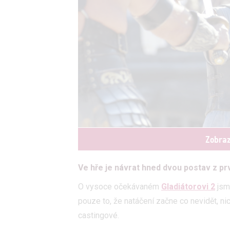
Zobraz
Ve hře je návrat hned dvou postav z prv
O vysoce očekávaném
Gladiátorovi 2
jsm
pouze to, že natáčení začne co nevidět, ni
castingové.