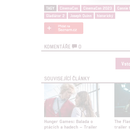
TAGY
CinemaCon
CinemaCon 2023
Connie 
Person
Gladiátor 2
Joseph Quinn
historický
služeb
Udělením sou
možnost: Zaji
KOMENTÁŘE
0
Poskytování 
Vst
SOUVISEJÍCÍ ČLÁNKY
Hunger Games: Balada o
The Fla
ptácích a hadech – Trailer
trailer