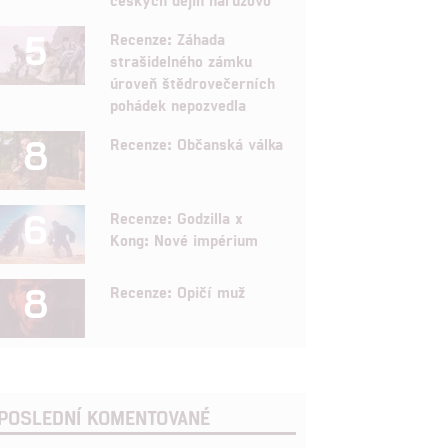
5
Recenze: Záhada
strašidelného zámku
úroveň štědrovečerních
pohádek nepozvedla
8
Recenze: Občanská válka
6
Recenze: Godzilla x
Kong: Nové impérium
8
Recenze: Opičí muž
POSLEDNÍ KOMENTOVANÉ