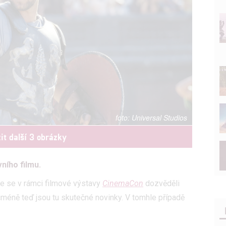
Universal Studios
it další 3 obrázky
ního filmu.
e se v rámci filmové výstavy
CinemaCon
dozvěděli
cméně teď jsou tu skutečné novinky. V tomhle případě