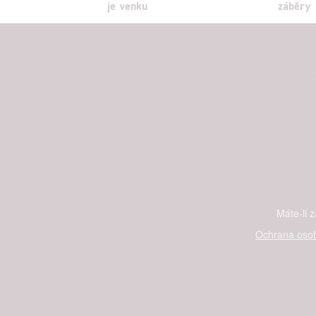
je venku
záběry
Máte-li 
Ochrana osob