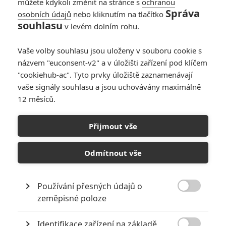
můžete kdykoli změnit na stránce s
ochranou
Správa
osobních údajů
nebo kliknutím na tlačítko
souhlasu
v levém dolním rohu.
Vaše volby souhlasu jsou uloženy v souboru cookie s
názvem "euconsent-v2" a v úložišti zařízení pod klíčem
"cookiehub-ac". Tyto prvky úložiště zaznamenávají
Warner Bros.
vaše signály souhlasu a jsou uchovávány maximálně
12 měsíců.
Jestli se povede podepsat smlouvu, je jedna z prvních
chystaných komiksovek nového světa DC ve skvělých
Přijmout vše
rukou.
Je to sotva pár hodin, co byly
oznámeny přípravy
Odmítnout vše
komiksového snímku
Swamp Thing
(
Bažiánč
) a už se nám
rýsuje jméno na postu režiséra. Kandidátem je
James
Používání přesných údajů o
Mangold
. Ten krátce po oficiálním oznámení sdílel bez

zeměpisné poloze
dalšího komentáře obrázek
Bažináče
na svém Twitteru. Chvíli
na to jej retweetoval
James Gunn
. A záhy insider
Big Screen
Identifikace zařízení na základě