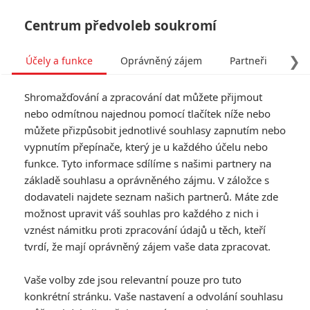
Centrum předvoleb soukromí
❯
Účely a funkce
Oprávněný zájem
Partneři
Pro
Tog
Shromažďování a zpracování dat můžete přijmout
navi
nebo odmítnou najednou pomocí tlačítek níže nebo
můžete přizpůsobit jednotlivé souhlasy zapnutím nebo
Swamp Thing: Jen chvíli po
vypnutím přepínače, který je u každého účelu nebo
funkce. Tyto informace sdílíme s našimi partnery na
ohlášení si Bažináč vyhlédl
základě souhlasu a oprávněného zájmu. V záložce s
režiséra
dodavateli najdete seznam našich partnerů. Máte zde
možnost upravit váš souhlas pro každého z nich i
Napsal:
vznést námitku proti zpracování údajů u těch, kteří
Petr Slavík - (Anarvin)
, 03.02.2023 09:00
tvrdí, že mají oprávněný zájem vaše data zpracovat.
Vaše volby zde jsou relevantní pouze pro tuto
konkrétní stránku. Vaše nastavení a odvolání souhlasu