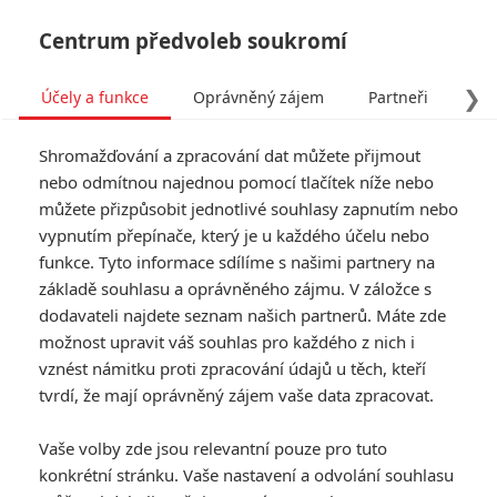
Centrum předvoleb soukromí
❯
Účely a funkce
Oprávněný zájem
Partneři
Pro
Tog
Shromažďování a zpracování dat můžete přijmout
navi
nebo odmítnou najednou pomocí tlačítek níže nebo
můžete přizpůsobit jednotlivé souhlasy zapnutím nebo
Marlowe: Liam Neeson si
vypnutím přepínače, který je u každého účelu nebo
funkce. Tyto informace sdílíme s našimi partnery na
zahrál klasického detektiva
základě souhlasu a oprávněného zájmu. V záložce s
dodavateli najdete seznam našich partnerů. Máte zde
Napsal:
Petr Slavík - (Anarvin)
, 16.01.2023 14:43
možnost upravit váš souhlas pro každého z nich i
vznést námitku proti zpracování údajů u těch, kteří
tvrdí, že mají oprávněný zájem vaše data zpracovat.
Vaše volby zde jsou relevantní pouze pro tuto
konkrétní stránku. Vaše nastavení a odvolání souhlasu