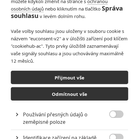
můžete kdykoli změnit na stránce s
ochranou
Správa
osobních údajů
nebo kliknutím na tlačítko
souhlasu
v levém dolním rohu.
Vaše volby souhlasu jsou uloženy v souboru cookie s
Open Road Films
názvem "euconsent-v2" a v úložišti zařízení pod klíčem
"cookiehub-ac". Tyto prvky úložiště zaznamenávají
Zobrazit další 3 obrázky
vaše signály souhlasu a jsou uchovávány maximálně
12 měsíců.
Pusťte si trailer noirové kriminálky, kde se Neson
zaplétá do nebezpečného vyšetřování, kde každý něco
Přijmout vše
skrývá.
Detektiv
Philip Marlowe
spisovatele
Raymonda Chandlera
Odmítnout vše
patří k prototypům drsných noirových vyšetřovatelů. Postava
vznikla už ve 20. letech minulého století, Chandler i jeho
Používání přesných údajů o
následovníci o něm napsali řadu povídek a románů. Už ve 40.

zeměpisné poloze
letech se Marlowe dočkal prvního filmového zpracování.
Postavu během let hráli například Humphrey Bogart, Elliott
Identifikace zařízení na základě