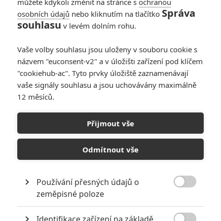
můžete kdykoli změnit na stránce s
ochranou
Správa
osobních údajů
nebo kliknutím na tlačítko
souhlasu
v levém dolním rohu.
Vaše volby souhlasu jsou uloženy v souboru cookie s
názvem "euconsent-v2" a v úložišti zařízení pod klíčem
"cookiehub-ac". Tyto prvky úložiště zaznamenávají
Marvel Studios
vaše signály souhlasu a jsou uchovávány maximálně
Zobrazit další 1 obrázek
12 měsíců.
Novinky vyšuměly bez většího zájmu, diváci nadále chodí
Přijmout vše
na hity minulých týdnů.
Odmítnout vše
Thor: Láska jako hrom
sice byl s přehledem
nejúspěšnějším filmem víkendu v pokladnách kin, propad ale
zažil masivní. Na největším trhu ve Spojených státech
Používání přesných údajů o

zaznamenal propad o 68% oproti úvodnímu víkendu,
zeměpisné poloze
mezinárodně padl o 59%. Zatím stále s jistotou nedokážeme
Identifikace zařízení na základě
říct, zda se v případě marvelovek jedná o novou normu, anebo