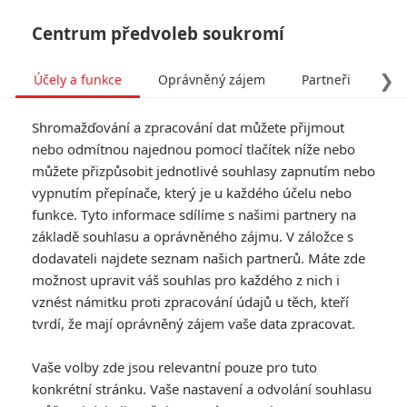
Centrum předvoleb soukromí
❯
Účely a funkce
Oprávněný zájem
Partneři
Pro
Tog
Shromažďování a zpracování dat můžete přijmout
navi
nebo odmítnou najednou pomocí tlačítek níže nebo
můžete přizpůsobit jednotlivé souhlasy zapnutím nebo
Box Office: Top Gun dál boří
vypnutím přepínače, který je u každého účelu nebo
funkce. Tyto informace sdílíme s našimi partnery na
rekordy, Thor potvrzuje
základě souhlasu a oprávněného zájmu. V záložce s
slábnutí Marvelu
dodavateli najdete seznam našich partnerů. Máte zde
možnost upravit váš souhlas pro každého z nich i
Napsal:
vznést námitku proti zpracování údajů u těch, kteří
Petr Slavík - (Anarvin)
, 17.07.2022 22:13
tvrdí, že mají oprávněný zájem vaše data zpracovat.
Vaše volby zde jsou relevantní pouze pro tuto
konkrétní stránku. Vaše nastavení a odvolání souhlasu