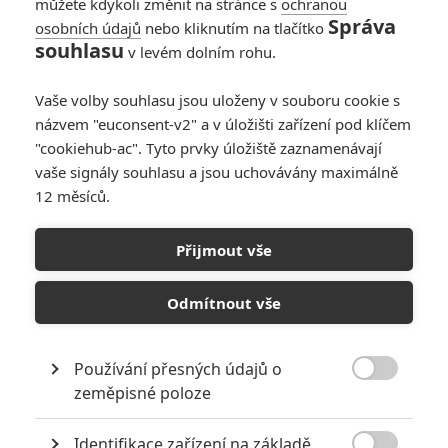
můžete kdykoli změnit na stránce s
ochranou
Správa
osobních údajů
nebo kliknutím na tlačítko
souhlasu
v levém dolním rohu.
Vaše volby souhlasu jsou uloženy v souboru cookie s
Warner Bros.
názvem "euconsent-v2" a v úložišti zařízení pod klíčem
"cookiehub-ac". Tyto prvky úložiště zaznamenávají
Mel Gibson prozradil, jak to vypadá s přípravami
vaše signály souhlasu a jsou uchovávány maximálně
pokračování oblíbené série.
12 měsíců.
Navazovat na staré úspěšné značky je v kurzu. Dokladem je
Přijmout vše
toho
Top Gun: Maverick
, který si momentálně vede naprosto
famózně v kinech. Jedním z dalších návratů má být
Odmítnout vše
Smrtonosná zbraň
. Ta měla v 80. a 90. letech čtyři díly, ale
po čtyřce z roku 1998 se na dlouho odmlčela. V posledních
letech už to vypadalo, že se pětka konečně začne točit, ale
Používání přesných údajů o

pak zemřel režisér
Richard Donner
. Představitel Riggse
zeměpisné poloze
Mel Gibson
se nicméně zavázal, že snímek dokončí sám.
Identifikace zařízení na základě
Jak přípravy pokračují?