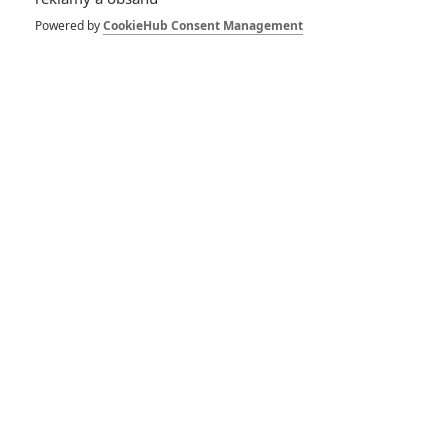
Powered by
CookieHub Consent Management
Jeden čas se mluvilo o tom, že snímek bude uvedený rovnou
na
HBO Max
, nicméně nové vedení studia
Warner Bros.
je u
úspěšných značek nakloněné spíš uvádění filmů do kin, tak
uvidíme, jak to nakonec s pátou
Smrtonosnou
zbraní
dopadne.
Foto: Warner Bros.
Zdroj:
We Got This Covered
Vstoupit do diskuze (Komentáře: 2)
SOUVISEJÍCÍ ČLÁNKY