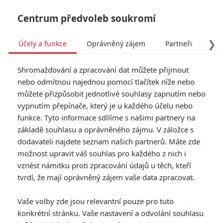
Centrum předvoleb soukromí
❯
Účely a funkce
Oprávněný zájem
Partneři
Pro
Tog
Shromažďování a zpracování dat můžete přijmout
navi
nebo odmítnou najednou pomocí tlačítek níže nebo
můžete přizpůsobit jednotlivé souhlasy zapnutím nebo
Smrtonosná zbraň 5:
vypnutím přepínače, který je u každého účelu nebo
funkce. Tyto informace sdílíme s našimi partnery na
Scénář už se píše
základě souhlasu a oprávněného zájmu. V záložce s
dodavateli najdete seznam našich partnerů. Máte zde
Napsal:
Petr Slavík - (Anarvin)
, 30.05.2022 18:03
možnost upravit váš souhlas pro každého z nich i
vznést námitku proti zpracování údajů u těch, kteří
tvrdí, že mají oprávněný zájem vaše data zpracovat.
Vaše volby zde jsou relevantní pouze pro tuto
konkrétní stránku. Vaše nastavení a odvolání souhlasu