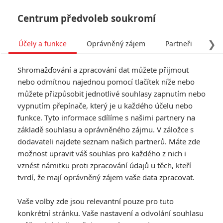
Centrum předvoleb soukromí
❯
Účely a funkce
Oprávněný zájem
Partneři
Pro
Tog
Shromažďování a zpracování dat můžete přijmout
navi
nebo odmítnou najednou pomocí tlačítek níže nebo
můžete přizpůsobit jednotlivé souhlasy zapnutím nebo
Licorice Pizza: Syn
vypnutím přepínače, který je u každého účelu nebo
funkce. Tyto informace sdílíme s našimi partnery na
zesnulého hereckého
základě souhlasu a oprávněného zájmu. V záložce s
velikána debutuje v područí
dodavateli najdete seznam našich partnerů. Máte zde
možnost upravit váš souhlas pro každého z nich i
hereckého génia
vznést námitku proti zpracování údajů u těch, kteří
tvrdí, že mají oprávněný zájem vaše data zpracovat.
Napsal:
Petr Slavík - (Anarvin)
, 27.09.2021 20:08
Vaše volby zde jsou relevantní pouze pro tuto
konkrétní stránku. Vaše nastavení a odvolání souhlasu