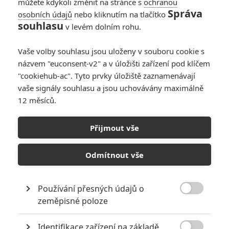
můžete kdykoli změnit na stránce s
ochranou
Správa
osobních údajů
nebo kliknutím na tlačítko
souhlasu
v levém dolním rohu.
Vaše volby souhlasu jsou uloženy v souboru cookie s
názvem "euconsent-v2" a v úložišti zařízení pod klíčem
"cookiehub-ac". Tyto prvky úložiště zaznamenávají
vaše signály souhlasu a jsou uchovávány maximálně
MGM
12 měsíců.
Zobrazit dalších 5 obrázků
Přijmout vše
Paul Thomas Anderson opět bude mířit za Oscary. Jeho
Odmítnout vše
novinka slibuje tak trochu jiný příběh o dospívání. Pusťte
si uštěpačný první trailer.
Používání přesných údajů o
Režisér
Paul Thomas Anderson
rychle vystřelil ke

zeměpisné poloze
hvězdám sérií filmů
Hříšné noci, Magnolia, Opilí láskou, Až na
krev
. Filmy od
Mistra
dál už byly pro část publika tak trochu
Identifikace zařízení na základě