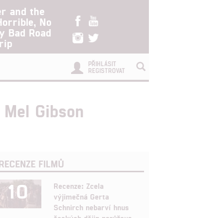
er and the
Horrible, No
ry Bad Road
rip
PŘIHLÁSIT
REGISTROVAT
 Mel Gibson
RECENZE FILMŮ
10
Recenze: Zcela
výjimečná Gerta
Schnirch nebarví hnus
českých dějin narůžovo