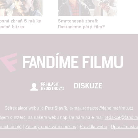
osná zbraň 5 má ke
Smrtonosná zbraň:
hodně blízko
Dostaneme pátý film?
DISKUZE
PŘIHLÁSIT
REGISTROVAT
Šéfredaktor webu je
Petr Slavík
, e-mail
redakce@fandimefilmu.cz
zájem o inzerci na našem webu napište nám na e-mail
redakce@fandime
ních údajů
|
Zásady používání cookies
|
Pravidla webu
|
Upravit nasta