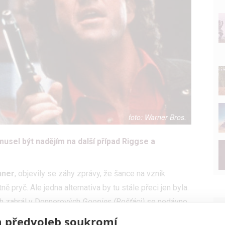
Warner Bros.
usel být nadějím na další případ Riggse a
nner
, objevily se záhy zprávy, že šance na vznik
ě pryč. Ale jedna alternativa by tu stále přeci jen byla.
tech zahrál v Donnerových
Goonies (Rošťáci)
se nedávno
polečně na Donnera.
 předvoleb soukromí