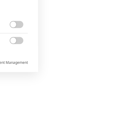


ent Management



rtnerům
ání chyb,