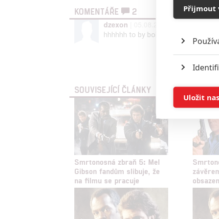
Přijmout 
KOMENTÁŘE
2
dzexon
| 05.08.2021 12:37 |
0
hhhhhh to by bola bomba Sly ako 
Použív
Vst
Identif
SOUVISEJÍCÍ ČLÁNKY
Ukládán
Uložit na
Reklam
Person
služeb
Smrtonosná zbraň 5: Mel
Smrtono
Gibson fandům slibuje, že
závěrem
na filmu se pracuje
obsazen
Udělením sou
možnost: Zaji
Poskytování 