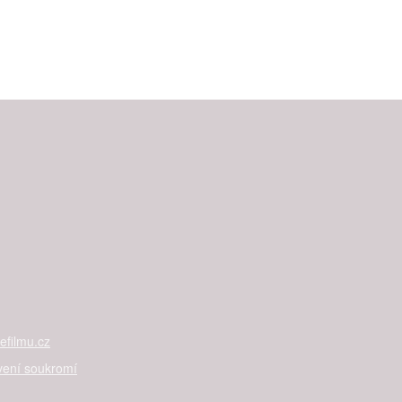
filmu.cz
vení soukromí