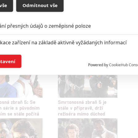
vše
Odmítnout vše
0
padouch
ání přesných údajů o zeměpisné poloze
oupit do diskuze
ikace zařízení na základě aktivně vyžádaných informací
í a/nebo přístup k informacím v zařízení
stavení
Powered by
CookieHub Cons
a založená na omezených údajích a měření reklamy
alizovaný obsah, měření obsahu, průzkum publika a vývoj
sná zbraň 5: Se
Smrtonosná zbraň 5 je
 série s původním
stále v přípravě, drží
ím se stále počítá
režiséra mimo důchod
hlasu s účely a funkcemi zde uvedenými dáváte nám i našim pa
štění bezpečnosti, předcházení a zjišťování podvodů a odstraňov
a zobrazování reklamy a obsahu