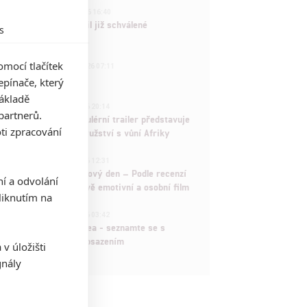
3
ČLÁNEK | 01.08.2026 16:40
Marvel nečekaně zrušil již schválené
s
pokračování
433
mocí tlačítek
FILM | 01.08.2026 07:11
拆彈專家
pínače, který
základě
1
ČLÁNEK | 30.07.2026 20:14
partnerů.
Děti krve a kostí: Regulérní trailer představuje
ti zpracování
akční fantasy dobrodružství s vůní Afriky
1
ČLÁNEK | 30.07.2026 12:31
Spider-Man: Zbrusu nový den – Podle recenzí
ní a odvolání
máme čekat překvapivě emotivní a osobní film
iknutím na
1
ČLÁNEK | 30.07.2026 03:42
Velké preview: Odyssea - seznamte se s
maximálně nabitým obsazením
v úložišti
gnály