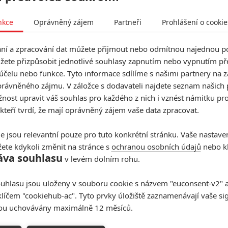
Sám Feldman se prý domníval, že i kdyby byl Donner
nkce
Oprávněný zájem
Partneři
Prohlášení o cookie
ak by v svých 91 letech točil akční film, kde musíte na
ednou. Tahle varianta je momentálně pasé, nicméně se
í a zpracování dat můžete přijmout nebo odmítnou najednou po
lá řada lidí říká, že by měl
Smrtonosnou zbraň 5
žete přizpůsobit jednotlivé souhlasy zapnutím nebo vypnutím pře
ntou začíná uvažovat.
účelu nebo funkce. Tyto informace sdílíme s našimi partnery na 
rávněného zájmu. V záložce s dodavateli najdete seznam našich 
přáteli, jako je Feldman, anebo také tu a tam s
ost upravit váš souhlas pro každého z nich i vznést námitku pro
í o tom, co se natočí nebo nenatočí. Každopádně, co
 kteří tvrdí, že mají oprávněný zájem vaše data zpracovat.
vrátit k rolím detektivům Riggse a Murtaugha, který už
e, že „na tohle je už příliš starej“?
e jsou relevantní pouze pro tuto konkrétní stránku. Vaše nastave
ete kdykoli změnit na stránce s
ochranou osobních údajů
nebo kl
Zdroj:
Movieweb
áva souhlasu
v levém dolním rohu.
 Weapon 5
Mel Gibson
Richard Donner
Smrtonosná zbraň
uhlasu jsou uloženy v souboru cookie s názvem "euconsent-v2" a 
klíčem "cookiehub-ac". Tyto prvky úložiště zaznamenávají vaše si
sou uchovávány maximálně 12 měsíců.