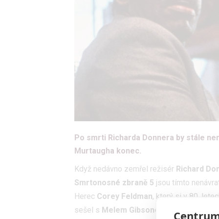
Po smrti Richarda Donnera by stále nem
Murtaugha konec.
Když nedávno zemřel režisér
Richard Do
Smrtonosné zbraně 5
jsou tímto nenávratn
Herec
Corey Feldman
, který si v 80. le
sešel s
Melem Gibsonem
a vzpomínali s
Centrum