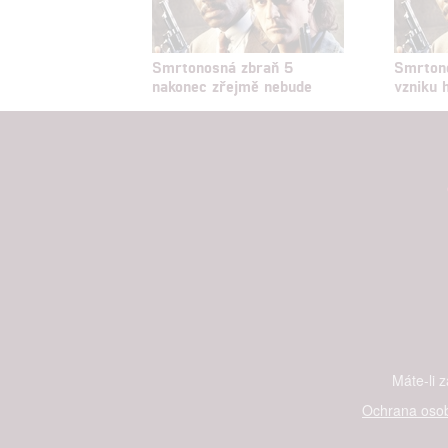
Smrtonosná zbraň 5
Smrton
nakonec zřejmě nebude
vzniku 
Máte-li 
Ochrana osob