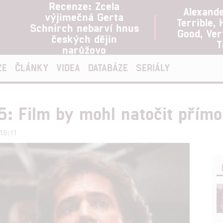
Recenze: Zcela
Alexand
výjimečná Gerta
Terrible, 
Schnirch nebarví hnus
Good, Ve
českých dějin
T
narůžovo
ZE
ČLÁNKY
VIDEA
DATABÁZE
SERIÁLY
: Film by mohl natočit přímo
15:11