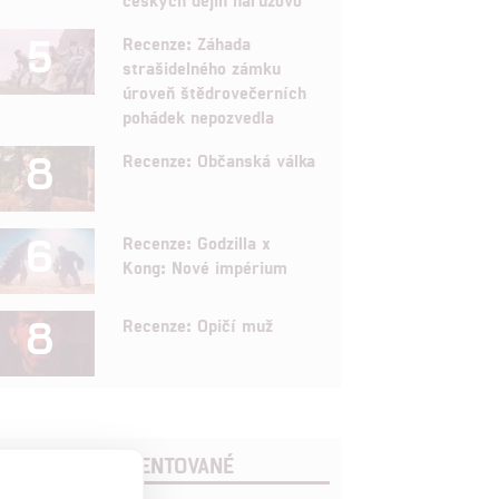
5
Recenze: Záhada
strašidelného zámku
úroveň štědrovečerních
pohádek nepozvedla
8
Recenze: Občanská válka
6
Recenze: Godzilla x
Kong: Nové impérium
8
Recenze: Opičí muž
POSLEDNÍ KOMENTOVANÉ