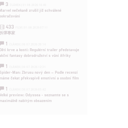
3
ČLÁNEK | 01.08.2026 16:40
Marvel nečekaně zrušil již schválené
pokračování
433
FILM | 01.08.2026 07:11
拆彈專家
1
ČLÁNEK | 30.07.2026 20:14
Děti krve a kostí: Regulérní trailer představuje
akční fantasy dobrodružství s vůní Afriky
1
ČLÁNEK | 30.07.2026 12:31
Spider-Man: Zbrusu nový den – Podle recenzí
máme čekat překvapivě emotivní a osobní film
1
ČLÁNEK | 30.07.2026 03:42
Velké preview: Odyssea - seznamte se s
maximálně nabitým obsazením