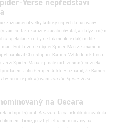
Spider-Verse nepředstaví
na
rse
zaznamenal velký kritický úspěch korunovaný
čování se tak okamžitě začalo chystat, a i když o něm
ti a spekulace, co by se tak mohlo v dalším díle
ormací tvrdila, že se objeví Spider-Man ze známého
j opět namluvit Chrostopher Barnes. Vzhledem k tomu,
h verzí Spider-Mana z paralelních vesmírů, nezněla
l producent John Semper Jr. který oznámil, že Barnes
aby si roli v pokračování
Into the Spider-Verse
 nominovaný na Oscara
árek od společnosti
Amazon
. Ta na několik dní uvolnila
í dokument
Time
, jenž byl letos nominovaný na