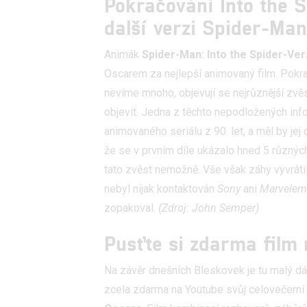
Pokračování Into the 
další verzi Spider-Ma
Animák
Spider-Man: Into the Spider-Ve
Oscarem za nejlepší animovaný film. Pokra
nevíme mnoho, objevují se nejrůznější zvěs
objevit. Jedna z těchto nepodložených inf
animovaného seriálu z 90. let, a měl by je
že se v prvním díle ukázalo hned 5 různýc
tato zvěst nemožně. Vše však záhy vyvráti
nebyl nijak kontaktován
Sony
ani
Marvelem
zopakoval.
(Zdroj:
John Semper)
Pusťte si zdarma film
Na závěr dnešních Bleskovek je tu malý d
zcela zdarma na Youtube svůj celovečern