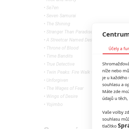
• Se7en
• Seven Samurai
• The Shining
• Stranger Than Paradise
Centrum
• A Streetcar Named Desire
• Throne of Blood
Účely a fu
• Time Bandits
Shromažďován
• True Detective
níže nebo mů
• Twin Peaks: Fire Walk with Me
je u každého 
• Unforgiven
souhlasu a op
• The Wages of Fear
Máte zde možn
• Wings of Desire
údajů u těch,
• Yojimbo
Vaše volby zd
souhlasu můž
Spr
tlačítko