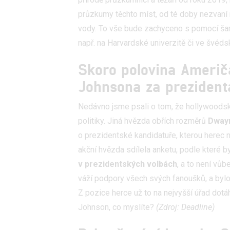
služeb
průzkumy těchto míst, od té doby nezvaní n
vody. To vše bude zachyceno s pomocí ša
Udělením sou
možnost: Zaji
např. na Harvardské univerzitě či ve švéd
Poskytování 
Skoro polovina Američ
Johnsona za prezident
Nedávno jsme psali o tom, že hollywoodsk
politiky. Jiná hvězda obřích rozměrů
Dway
o prezidentské kandidatuře, kterou herec 
akční hvězda sdílela anketu, podle které b
v prezidentských volbách
, a to není vů
váží podpory všech svých fanoušků, a bylo 
Z pozice herce už to na nejvyšší úřad dot
Johnson, co myslíte?
(Zdroj: Deadline)