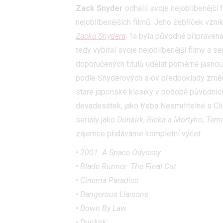
Zack Snyder
odhalil svoje nejoblíbenější
nejoblíbenějších filmů. Jeho žebříček vzn
Zacka Snydera
. Ta byla původně připrave
tedy vybíral svoje nejoblíbenější filmy a s
doporučených titulů udělat poměrně jasnou
podle Snyderových slov předpoklady změnit 
staré japonské klasiky v podobě původní
devadesátek, jako třeba Nesmiřitelné s Cl
seriály jako
Dunkirk
,
Ricka a Mortyho
,
Temn
zájemce přidáváme kompletní výčet:
• 2001: A Space Odyssey
• Blade Runner: The Final Cut
• Cinema Paradiso
• Dangerous Liaisons
• Down By Law
• Dunkirk