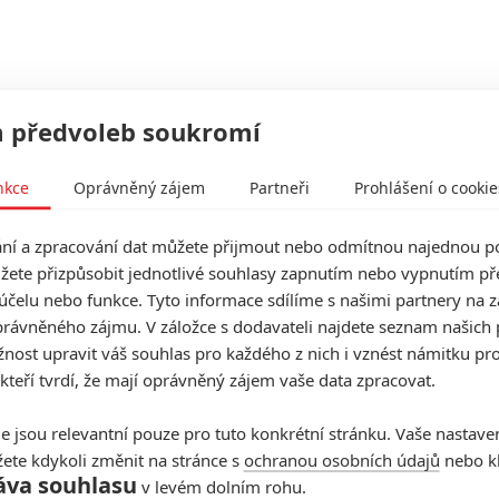
 předvoleb soukromí
nkce
Oprávněný zájem
Partneři
Prohlášení o cookie
í a zpracování dat můžete přijmout nebo odmítnou najednou po
žete přizpůsobit jednotlivé souhlasy zapnutím nebo vypnutím pře
účelu nebo funkce. Tyto informace sdílíme s našimi partnery na 
rávněného zájmu. V záložce s dodavateli najdete seznam našich 
ost upravit váš souhlas pro každého z nich i vznést námitku pro
 kteří tvrdí, že mají oprávněný zájem vaše data zpracovat.
e jsou relevantní pouze pro tuto konkrétní stránku. Vaše nastave
(Zdroj: HBO Max)
ete kdykoli změnit na stránce s
ochranou osobních údajů
nebo kl
áva souhlasu
v levém dolním rohu.