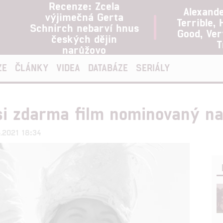
Recenze: Zcela
Alexand
výjimečná Gerta
Terrible, 
Schnirch nebarví hnus
Good, Ve
českých dějin
T
narůžovo
ZE
ČLÁNKY
VIDEA
DATABÁZE
SERIÁLY
si zdarma film nominovaný n
4.2021 18:34