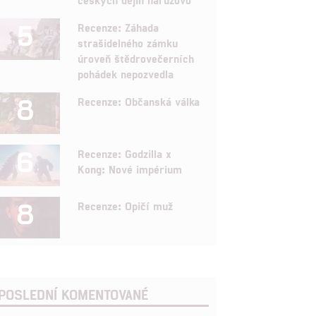
5
Recenze: Záhada
strašidelného zámku
úroveň štědrovečerních
pohádek nepozvedla
8
Recenze: Občanská válka
6
Recenze: Godzilla x
Kong: Nové impérium
8
Recenze: Opičí muž
POSLEDNÍ KOMENTOVANÉ