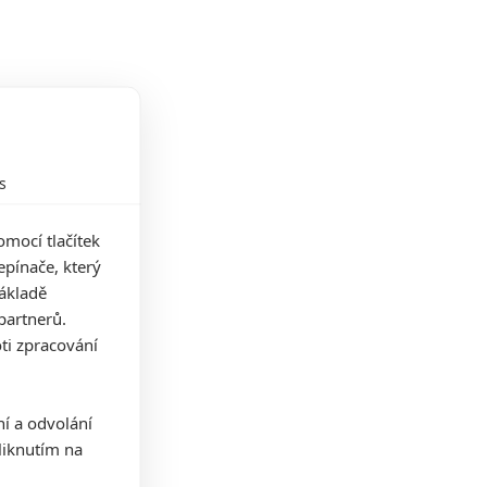
s
mocí tlačítek
pínače, který
základě
partnerů.
ti zpracování
ní a odvolání
iknutím na