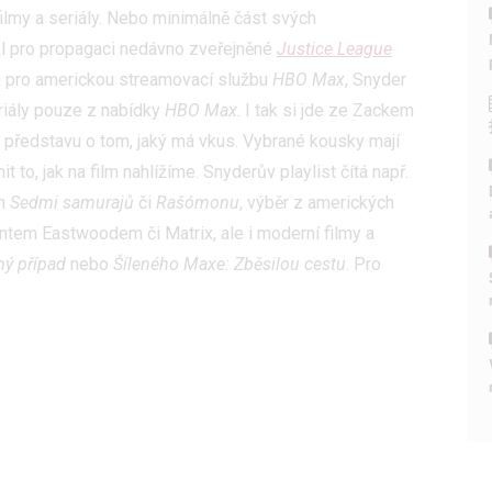
 filmy a seriály. Nebo minimálně část svých
ikl pro propagaci nedávno zveřejněné
Justice League
na pro americkou streamovací službu
HBO Max
, Snyder
eriály pouze z nabídky
HBO Max
. I tak si jde ze Zackem
 představu o tom, jaký má vkus. Vybrané kousky mají
to, jak na film nahlížíme. Snyderův playlist čítá např.
ch
Sedmi samurajů
či
Rašómonu
, výběr z amerických
intem Eastwoodem či Matrix, ale i moderní filmy a
ý případ
nebo
Šíleného Maxe: Zběsilou cestu
. Pro