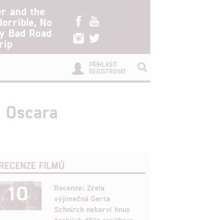
er and the
Horrible, No
ry Bad Road
rip
PŘIHLÁSIT
REGISTROVAT
a Oscara
RECENZE FILMŮ
10
Recenze: Zcela
výjimečná Gerta
Schnirch nebarví hnus
českých dějin narůžovo