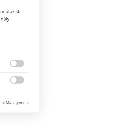
v úložišti
gnály


ent Management


