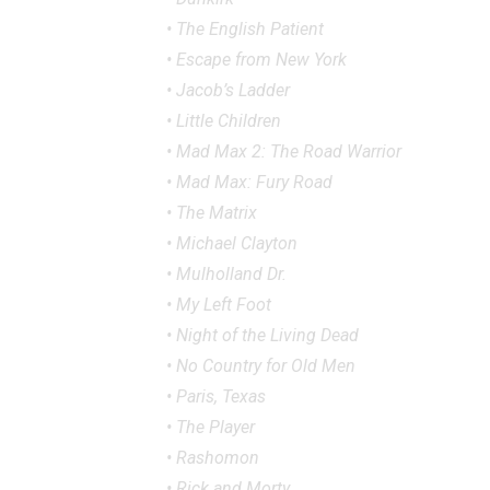
• The English Patient
• Escape from New York
• Jacob’s Ladder
• Little Children
• Mad Max 2: The Road Warrior
• Mad Max: Fury Road
• The Matrix
• Michael Clayton
• Mulholland Dr.
• My Left Foot
• Night of the Living Dead
• No Country for Old Men
• Paris, Texas
• The Player
• Rashomon
• Rick and Morty