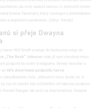
ávštěvníci do míst zanesli nemoci či znečistili místní
mana kmene Yanomami, který vystoupil s přednáškami
hlasu s účely a funkcemi zde uvedenými dáváte nám i našim pa
štění bezpečnosti, předcházení a zjišťování podvodů a odstraňov
ském a anglickém parlamentu.
(Zdroj: Variety)
a zobrazování reklamy a obsahu
anů si přeje Dwayna
a
ý herec Will Smith zvažuje do budoucna vstup do
ne „The Rock“ Johnson
však již nyní otevřeně mluví
nyní podpořil na svém Instagramu. Bývalý wrestler a
y až
46%
A
meričanů podpořilo herce
bec zanedbatelné číslo. Johnson k tomu dodal, že si
by mu ctí sloužit lidu od kterého cítí takovou podporu.
áhl Ronald Raegan, tak proč ne charismatický Dwayne