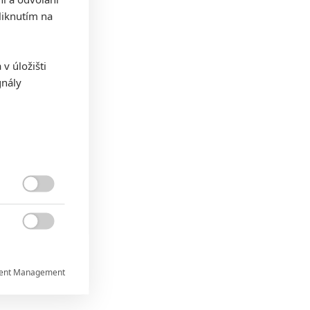
iknutím na
v úložišti
gnály


ent Management

