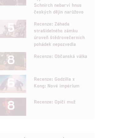
Schnirch nebarví hnus
českých dějin narůžovo
5
Recenze: Záhada
strašidelného zámku
úroveň štědrovečerních
pohádek nepozvedla
8
Recenze: Občanská válka
6
Recenze: Godzilla x
Kong: Nové impérium
8
Recenze: Opičí muž