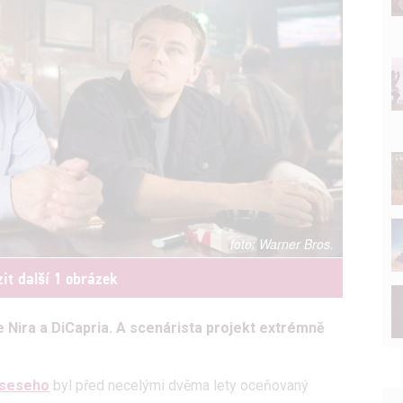
Warner Bros.
it další 1 obrázek
e Nira a DiCapria. A scenárista projekt extrémně
rseseho
byl před necelými dvěma lety oceňovaný