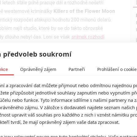
8 letech stále pilně pracuje dál a rozhodně nešetří
bě westernové kriminálky
Killers of the Flower Moon
ntický rozpočet atakující hodnotu 200 milionů dolarů.
blém najít studio, které by se do takto obrovské
dy dlouho nebyl čas. Loni se však
snímek rozhodl
hly začít.
 předvoleb soukromí
o Netflix devalvují kinematografii
 poměrně podstatně rozšířilo herecké obsazení. Už
nkce
Oprávněný zájem
Partneři
Prohlášení o cookie
 pod Scorseseho dohledem poprvé sejdou režisérovi
í a zpracování dat můžete přijmout nebo odmítnou najednou po
prio
a
Robert De Niro
, které pak doplní zejména
žete přizpůsobit jednotlivé souhlasy zapnutím nebo vypnutím pře
oplnila další jména. Do dosud neznámých rolí byli
účelu nebo funkce. Tyto informace sdílíme s našimi partnery na 
eans
(seriál
Bludné kruhy
),
Pat Healy
(
Bad Education
)
rávněného zájmu. V záložce s dodavateli najdete seznam našich 
ě
Jasona Isbella
a
Sturgilla Simpsona
. Dále ve
ost upravit váš souhlas pro každého z nich i vznést námitku pro
liam Belleau
,
Louis Cancelmi
,
Jason Isbell
,
Sturgill
 kteří tvrdí, že mají oprávněný zájem vaše data zpracovat.
yers
,
JaNae Collins
nebo
Jillian Dion
.
e jsou relevantní pouze pro tuto konkrétní stránku. Vaše nastave