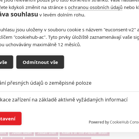
erverem
Collider
rozpovídal scenárista
Eric Roth
a
ete kdykoli změnit na stránce s
ochranou osobních údajů
nebo kl
ho k dispozici všechny ingredience k tomu, aby se ze
áva souhlasu
v levém dolním rohu.
ohlo jednat o jeden z nejlepších filmů Rothovy kariéry.
uhlasu jsou uloženy v souboru cookie s názvem "euconsent-v2" a 
n, avšak na takový,
jaký by nikoho nikdy nenapadl a
klíčem "cookiehub-ac". Tyto prvky úložiště zaznamenávají vaše si
í sonda
. Zkrátka se má jednat o něco,
co jsme svým
sou uchovávány maximálně 12 měsíců.
 do jaké míry můžeme od scenáristy čekat skutečně
vidět, že jdou tvůrci do projektu skutečně s chutí.
vše
Odmítnout vše
Zdroje:
Deadline
,
SlashFilm
,
Collider
ání přesných údajů o zeměpisné poloze
ikace zařízení na základě aktivně vyžádaných informací
í a/nebo přístup k informacím v zařízení
stavení
Powered by
CookieHub Cons
a založená na omezených údajích a měření reklamy
lins
Jason Isbell
Jillian Dion
Killers of the Flower Moon