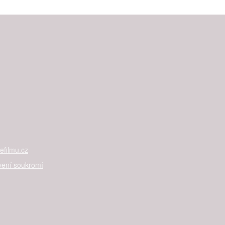
filmu.cz
vení soukromí