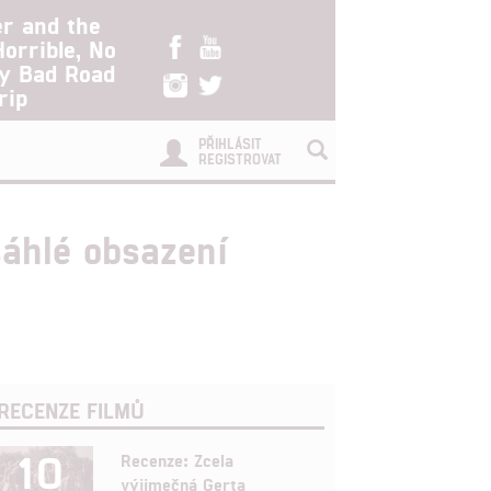
er and the
Horrible, No
ry Bad Road
rip
PŘIHLÁSIT
REGISTROVAT
sáhlé obsazení
RECENZE FILMŮ
10
Recenze: Zcela
výjimečná Gerta