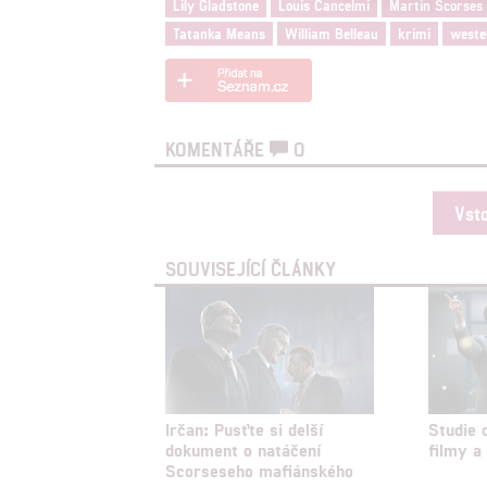
Lily Gladstone
Louis Cancelmi
Martin Scorses
Person
Tatanka Means
William Belleau
krimi
weste
služeb
Udělením sou
KOMENTÁŘE
0
možnost: Zaji
Poskytování 
Vst
SOUVISEJÍCÍ ČLÁNKY
Irčan: Pusťte si delší
Studie 
dokument o natáčení
filmy a
Scorseseho mafiánského