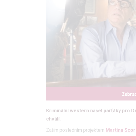
Zobraz
Kriminální western našel parťáky pro D
chválí.
Zatím posledním projektem
Martina Sco