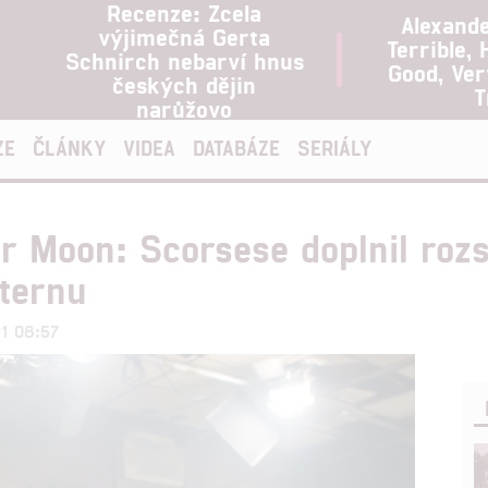
Recenze: Zcela
Alexand
výjimečná Gerta
Terrible, 
Schnirch nebarví hnus
Good, Ve
českých dějin
T
narůžovo
ZE
ČLÁNKY
VIDEA
DATABÁZE
SERIÁLY
er Moon: Scorsese doplnil roz
ternu
21 08:57