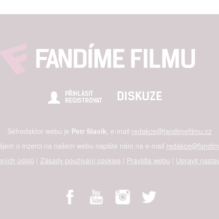
DISKUZE
PŘIHLÁSIT
REGISTROVAT
Šéfredaktor webu je
Petr Slavík
, e-mail
redakce@fandimefilmu.cz
zájem o inzerci na našem webu napište nám na e-mail
redakce@fandime
ních údajů
|
Zásady používání cookies
|
Pravidla webu
|
Upravit nasta