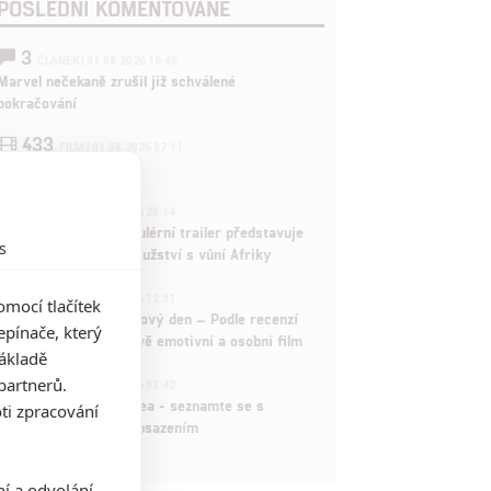
POSLEDNÍ KOMENTOVANÉ
3
ČLÁNEK | 01.08.2026 16:40
Marvel nečekaně zrušil již schválené
pokračování
433
FILM | 01.08.2026 07:11
拆彈專家
1
ČLÁNEK | 30.07.2026 20:14
Děti krve a kostí: Regulérní trailer představuje
s
akční fantasy dobrodružství s vůní Afriky
1
ČLÁNEK | 30.07.2026 12:31
mocí tlačítek
Spider-Man: Zbrusu nový den – Podle recenzí
pínače, který
máme čekat překvapivě emotivní a osobní film
základě
1
partnerů.
ČLÁNEK | 30.07.2026 03:42
Velké preview: Odyssea - seznamte se s
ti zpracování
maximálně nabitým obsazením
ní a odvolání