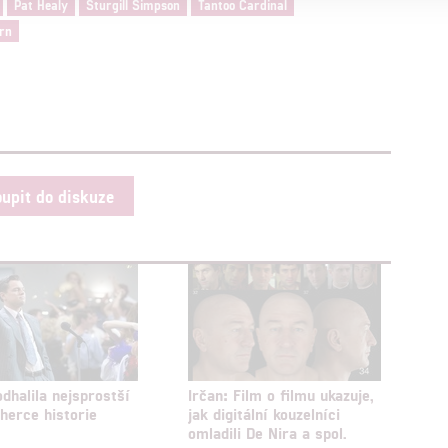
Pat Healy
Sturgill Simpson
Tantoo Cardinal
alizovaný obsah, měření obsahu, průzkum publika a vývoj
rn
hlasu s účely a funkcemi zde uvedenými dáváte nám i našim pa
štění bezpečnosti, předcházení a zjišťování podvodů a odstraňov
a zobrazování reklamy a obsahu
oupit do diskuze
odhalila nejsprostší
Irčan: Film o filmu ukazuje,
 herce historie
jak digitální kouzelníci
omladili De Nira a spol.