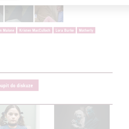
a založená na omezených údajích a měření reklamy
alizovaný obsah, měření obsahu, průzkum publika a vývoj
an Malone
Kristen MacCulloch
Lora Burke
Motherly
hlasu s účely a funkcemi zde uvedenými dáváte nám i našim pa
štění bezpečnosti, předcházení a zjišťování podvodů a odstraňov
a zobrazování reklamy a obsahu
oupit do diskuze