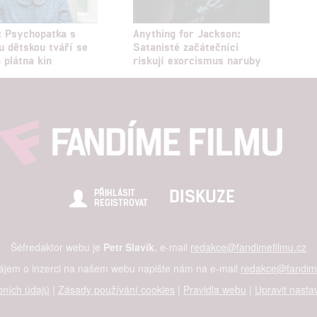
: Psychopatka s
Anything for Jackson:
u dětskou tváří se
Satanisté začátečníci
 plátna kin
riskují exorcismus naruby
DISKUZE
PŘIHLÁSIT
REGISTROVAT
Šéfredaktor webu je
Petr Slavík
, e-mail
redakce@fandimefilmu.cz
zájem o inzerci na našem webu napište nám na e-mail
redakce@fandime
ních údajů
|
Zásady používání cookies
|
Pravidla webu
|
Upravit nasta