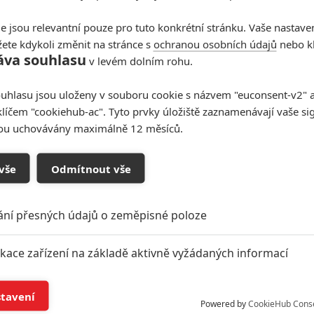
e jsou relevantní pouze pro tuto konkrétní stránku. Vaše nastave
ete kdykoli změnit na stránce s
ochranou osobních údajů
nebo kl
áva souhlasu
v levém dolním rohu.
uhlasu jsou uloženy v souboru cookie s názvem "euconsent-v2" a 
klíčem "cookiehub-ac". Tyto prvky úložiště zaznamenávají vaše si
sou uchovávány maximálně 12 měsíců.
vše
Odmítnout vše
ání přesných údajů o zeměpisné poloze
Foto a podklady: Raven Banner
ikace zařízení na základě aktivně vyžádaných informací
í a/nebo přístup k informacím v zařízení
stavení
Powered by
CookieHub Cons