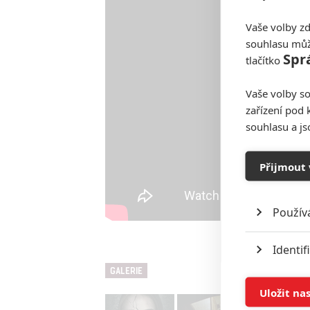
Vaše volby zd
souhlasu můž
Spr
tlačítko
Vaše volby so
zařízení pod 
souhlasu a j
Přijmout 
Použív
Identif
GALERIE
Ukládán
Uložit na