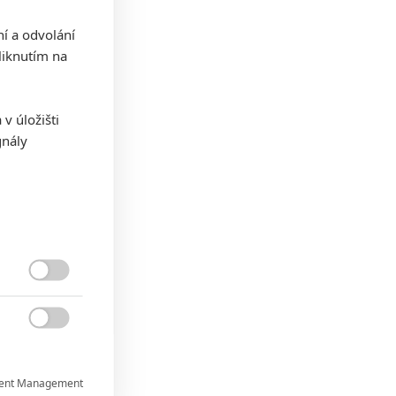
ní a odvolání
iknutím na
v úložišti
gnály


ent Management
