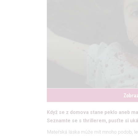
Zobraz
Když se z domova stane peklo aneb mam
Seznamte se s thrillerem, pusťte si uk
Mateřská láska může mít mnoho podob, leč 