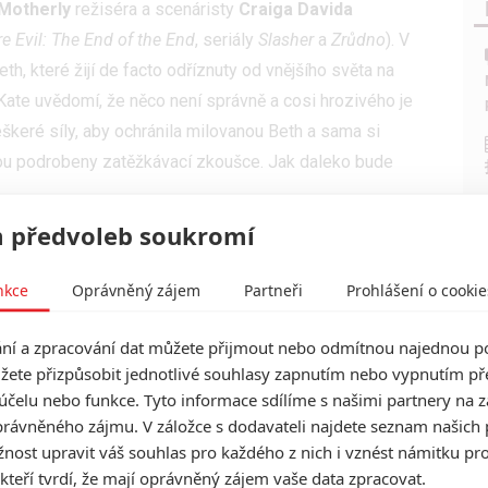
Motherly
režiséra a scenáristy
Craiga Davida
e Evil: The End of the End
, seriály
Slasher
a
Zrůdno
). V
h, které žijí de facto odříznuty od vnějšího světa na
Kate uvědomí, že něco není správně a cosi hrozivého je
keré síly, aby ochránila milovanou Beth a sama si
udou podrobeny zatěžkávací zkoušce. Jak daleko bude
 předvoleb soukromí
 mateřskou opatrností přežene, je z toho mrazivý
nkce
Oprávněný zájem
Partneři
Prohlášení o cookie
lavních rolích se představí
Lora Burke
,
Kristen
a
Tessa Kozma
. Datum premiéry nebylo dosud
í a zpracování dat můžete přijmout nebo odmítnou najednou po
žete přizpůsobit jednotlivé souhlasy zapnutím nebo vypnutím pře
účelu nebo funkce. Tyto informace sdílíme s našimi partnery na 
rávněného zájmu. V záložce s dodavateli najdete seznam našich 
ost upravit váš souhlas pro každého z nich i vznést námitku pro
 kteří tvrdí, že mají oprávněný zájem vaše data zpracovat.