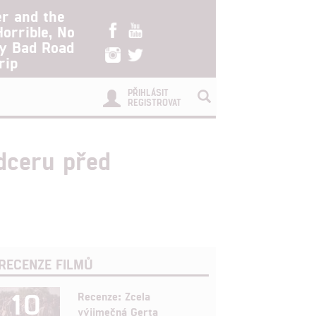
er and the
Horrible, No
ry Bad Road
rip
PŘIHLÁSIT
REGISTROVAT
 dceru před
RECENZE FILMŮ
10
Recenze: Zcela
výjimečná Gerta