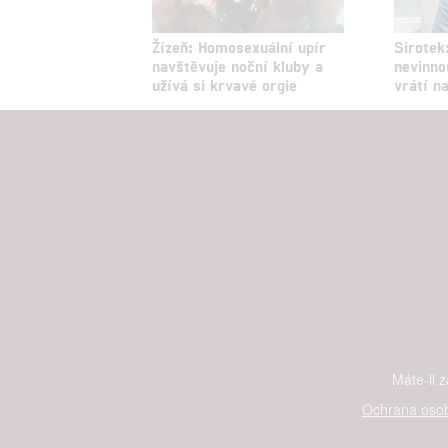
Žízeň: Homosexuální upír
Sirotek
navštěvuje noční kluby a
nevinno
užívá si krvavé orgie
vrátí na
Máte-li 
Ochrana osob