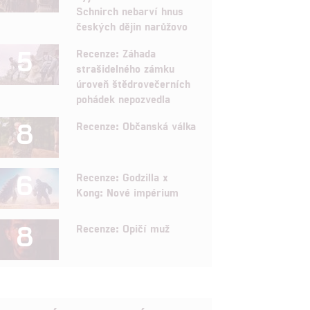
Schnirch nebarví hnus
českých dějin narůžovo
5
Recenze: Záhada
strašidelného zámku
úroveň štědrovečerních
pohádek nepozvedla
8
Recenze: Občanská válka
6
Recenze: Godzilla x
Kong: Nové impérium
8
Recenze: Opičí muž