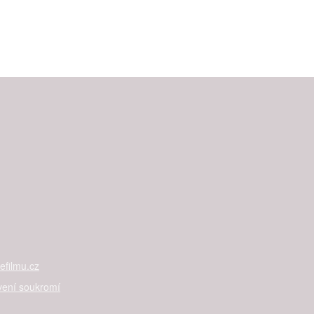
filmu.cz
vení soukromí