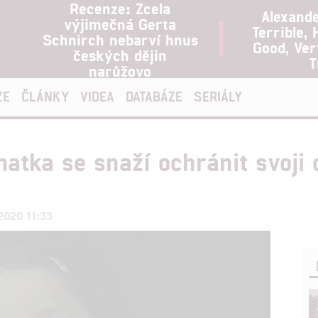
Recenze: Zcela
Alexand
výjimečná Gerta
Terrible, 
Schnirch nebarví hnus
Good, Ve
českých dějin
T
narůžovo
ZE
ČLÁNKY
VIDEA
DATABÁZE
SERIÁLY
atka se snaží ochránit svoji
.2020 11:33