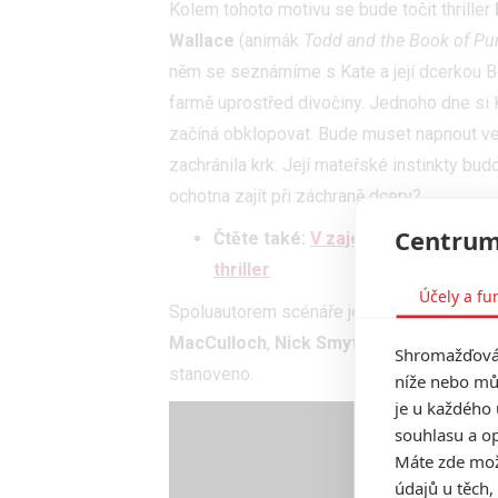
Kolem tohoto motivu se bude točit thriller
Wallace
(animák
Todd and the Book of Pur
něm se seznámíme s Kate a její dcerkou Bet
farmě uprostřed divočiny. Jednoho dne si 
začíná obklopovat. Bude muset napnout veš
zachránila krk. Její mateřské instinkty b
ochotna zajít při záchraně dcery?
Centrum
Čtěte také:
V zajetí: Když se to s
thriller
Účely a fu
Spoluautorem scénáře je
Ian Malone
a v h
MacCulloch
,
Nick Smyth
,
Colin Paradine
Shromažďován
stanoveno.
níže nebo mů
je u každého 
souhlasu a op
Máte zde možn
údajů u těch,