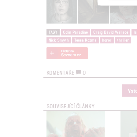
Reklam
Person
služeb
TAGY
Colin Paradine
Craig David Wallace
I
Nick Smyth
Tessa Kozma
horor
thriller
Udělením sou
možnost: Zaji
Poskytování 
KOMENTÁŘE
0
Vst
SOUVISEJÍCÍ ČLÁNKY