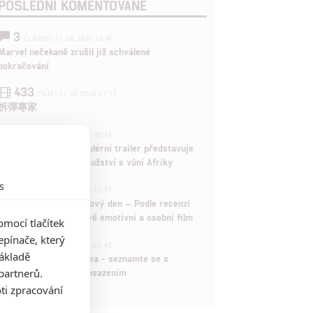
POSLEDNÍ KOMENTOVANÉ
3
ČLÁNEK | 01.08.2026 16:40
Marvel nečekaně zrušil již schválené
pokračování
433
FILM | 01.08.2026 07:11
拆彈專家
1
ČLÁNEK | 30.07.2026 20:14
Děti krve a kostí: Regulérní trailer představuje
akční fantasy dobrodružství s vůní Afriky
s
1
ČLÁNEK | 30.07.2026 12:31
Spider-Man: Zbrusu nový den – Podle recenzí
máme čekat překvapivě emotivní a osobní film
mocí tlačítek
pínače, který
1
ČLÁNEK | 30.07.2026 03:42
základě
Velké preview: Odyssea - seznamte se s
partnerů.
maximálně nabitým obsazením
ti zpracování