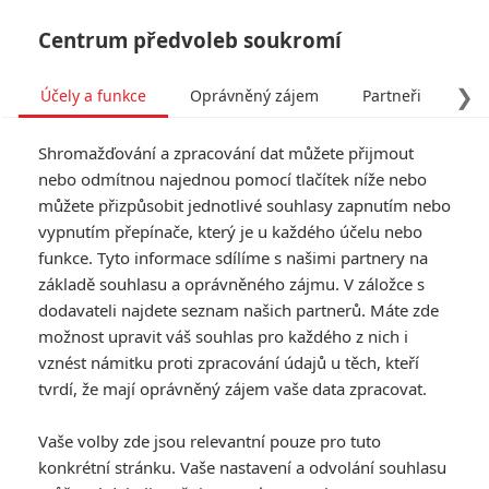
Centrum předvoleb soukromí
❯
Účely a funkce
Oprávněný zájem
Partneři
Pro
Tog
Shromažďování a zpracování dat můžete přijmout
navi
nebo odmítnou najednou pomocí tlačítek níže nebo
můžete přizpůsobit jednotlivé souhlasy zapnutím nebo
Cannes, Sundance či
vypnutím přepínače, který je u každého účelu nebo
funkce. Tyto informace sdílíme s našimi partnery na
Karlovy Vary zamíří do
základě souhlasu a oprávněného zájmu. V záložce s
vašeho obýváku
dodavateli najdete seznam našich partnerů. Máte zde
možnost upravit váš souhlas pro každého z nich i
Napsal:
vznést námitku proti zpracování údajů u těch, kteří
Lukáš Vojáček - (Vojcl)
, 30.04.2020 07:34
tvrdí, že mají oprávněný zájem vaše data zpracovat.
Vaše volby zde jsou relevantní pouze pro tuto
konkrétní stránku. Vaše nastavení a odvolání souhlasu