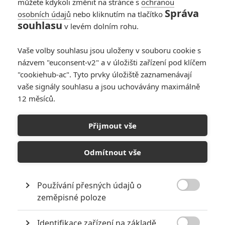
můžete kdykoli změnit na stránce s
ochranou
Správa
osobních údajů
nebo kliknutím na tlačítko
souhlasu
v levém dolním rohu.
Vaše volby souhlasu jsou uloženy v souboru cookie s
názvem "euconsent-v2" a v úložišti zařízení pod klíčem
"cookiehub-ac". Tyto prvky úložiště zaznamenávají
We Are One
vaše signály souhlasu a jsou uchovávány maximálně
Zobrazit další 2 obrázky
12 měsíců.
Největší světové filmové festivaly nabídnou část ze
Přijmout vše
svých letošních programů zdarma na YouTube.
Odmítnout vše
Jak se zdá, do kinosálů se vinou koronavirové pandemie
ještě nějaký ten pátek bohužel nepodíváme a většina
mezinárodních filmových festivalů,
včetně Karlových Varů
Používání přesných údajů o

byla pro letošní rok zrušena, případně odložena na později.
zeměpisné poloze
Fanoušci stříbrného plátna však ještě nemusí věšet hlavu.
Identifikace zařízení na základě
Nejprestižnější světoznámé festivaly se totiž nově rozhodly