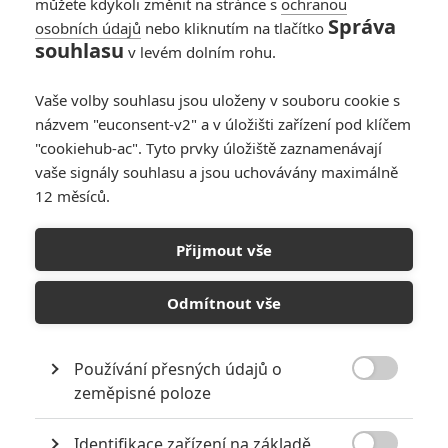
můžete kdykoli změnit na stránce s
ochranou
Správa
osobních údajů
nebo kliknutím na tlačítko
souhlasu
v levém dolním rohu.
Vaše volby souhlasu jsou uloženy v souboru cookie s
názvem "euconsent-v2" a v úložišti zařízení pod klíčem
"cookiehub-ac". Tyto prvky úložiště zaznamenávají
Lionsgate
vaše signály souhlasu a jsou uchovávány maximálně
Zobrazit dalších 12 obrázků
12 měsíců.
Jak by se "Saw podle Rocka" mohlo jmenovat?
Přijmout vše
Nové a, doufejme, lepší zítřky má před sebou hororová
Odmítnout vše
frančíza
Saw
, kterou mají k úspěchu nasměrovat herec a
komik
Chris Rock
, režisér
Darren Lynn Bousman
a
scenáristé
Pete Goldfinger
a
Josh Stolberg
. Rock nabídl
Používání přesných údajů o

studiu
Lionsgate
námět na pokračování, to jej s nadšením
zeměpisné poloze
přijalo a projekt dostal zelenou. Snímek je momentálně ve
Identifikace zařízení na základě
fázi post-produkce a Rock, který již zhlédl hrubý sestřih, nás