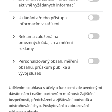

aktivně vyžádaných informací
nedávno ujistil, že
humoru sice přibude, avšak o hektolitry
krve a brutalitu nebudeme ochuzeni ani tentokrát
. Vyjma
Ukládání a/nebo přístup k
pojetí připravovaného filmu se též neustále řešil a nadále řeší

informacím v zařízení
jeho název. Nějakou dobu se mluvilo o názvu
The Organ
Donor
, přičemž nyní se ocitlo ve hře pojmenování
Spiral:
Reklama založená na

From the Book of Saw.
omezených údajích a měření
reklamy
Saw: V restartu horové série se objeví Samuel
L. Jackson
Personalizovaný obsah, měření

obsahu, průzkum publika a
Domněnka má kořeny na webových stránkách kanadské
vývoj služeb
filmové distribuční společnosti
Mongrela Media
, kde se toto
označení prvně objevilo. Sedí datum premiéry i obsazení, leč
Udělením souhlasu s účely a funkcemi zde uvedenými
nic nebylo do této chvíle oficiálně potvrzeno. Název by dával
dáváte nám i našim partnerům možnost: Zajištění
vcelku i smysl, neboť sága (zejména snímek
Jigsaw
)
bezpečnosti, předcházení a zjišťování podvodů a
rozvíjela myšlenku, že by se z filosofie a učení sériového
odstraňování chyb, Poskytování a zobrazování
vraha Johna Kramera stalo temné náboženství hodné
reklamy a obsahu