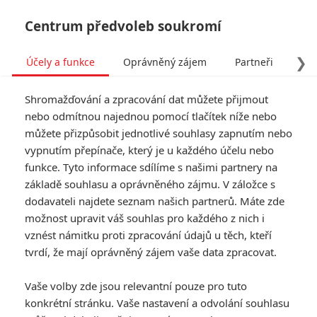
Centrum předvoleb soukromí
❯
Účely a funkce
Oprávněný zájem
Partneři
Pro
Tog
Shromažďování a zpracování dat můžete přijmout
navi
nebo odmítnou najednou pomocí tlačítek níže nebo
můžete přizpůsobit jednotlivé souhlasy zapnutím nebo
Saw: Po přidání humoru
vypnutím přepínače, který je u každého účelu nebo
funkce. Tyto informace sdílíme s našimi partnery na
hororová série mění také
základě souhlasu a oprávněného zájmu. V záložce s
název
dodavateli najdete seznam našich partnerů. Máte zde
možnost upravit váš souhlas pro každého z nich i
Napsal:
vznést námitku proti zpracování údajů u těch, kteří
Jaroslav Mrázek - (Jaaaara)
, 23.01.2020 17:26
tvrdí, že mají oprávněný zájem vaše data zpracovat.
Vaše volby zde jsou relevantní pouze pro tuto
konkrétní stránku. Vaše nastavení a odvolání souhlasu