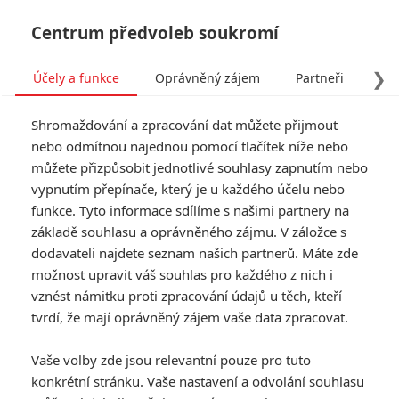
Centrum předvoleb soukromí
❯
Účely a funkce
Oprávněný zájem
Partneři
Pro
Tog
Shromažďování a zpracování dat můžete přijmout
navi
nebo odmítnou najednou pomocí tlačítek níže nebo
můžete přizpůsobit jednotlivé souhlasy zapnutím nebo
Rychle a zběsile: Po desítce
vypnutím přepínače, který je u každého účelu nebo
funkce. Tyto informace sdílíme s našimi partnery na
nemusí být konec a další
základě souhlasu a oprávněného zájmu. V záložce s
spin-offy na cestě
dodavateli najdete seznam našich partnerů. Máte zde
možnost upravit váš souhlas pro každého z nich i
Napsal:
vznést námitku proti zpracování údajů u těch, kteří
Michal Růžička - (misar3)
, 15.08.2019 14:50
tvrdí, že mají oprávněný zájem vaše data zpracovat.
Vaše volby zde jsou relevantní pouze pro tuto
konkrétní stránku. Vaše nastavení a odvolání souhlasu