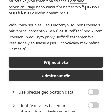
můžete kdykoli změnit na stránce s
ochranou
Správa
osobních údajů
nebo kliknutím na tlačítko
souhlasu
v levém dolním rohu.
Vaše volby souhlasu jsou uloženy v souboru cookie s
názvem "euconsent-v2" a v úložišti zařízení pod klíčem
"cookiehub-ac". Tyto prvky úložiště zaznamenávají
Universal Pictures
vaše signály souhlasu a jsou uchovávány maximálně
Zobrazit dalších 8 obrázků
12 měsíců.
Hobbs a Shaw byli jen špičkou ledovce. Čekají nás další
Přijmout vše
spin-offy a desátým dílem se nutně končit nemusí.
Odmítnout vše
Spin-off
Hobbse a Shawa
byl tak trošku experiment. Vzali
se dva borci ze zajeté série a dal se jim vlastní příběh, který
mohl, ale nemusel být v kinech tak úspěšný, jako mateřská
Use precise geolocation data

značka. . Pokud by nový snímek neuspěl, žádné další spin-
offy by se jen tak neodkleply. Zatím to ale vypadá, že když se
Identify devices based on

information actively requested
budou snažit diváci v Číně, tak přinejmenším nepůjde o