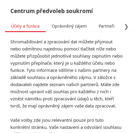
Centrum předvoleb soukromí
❯
Účely a funkce
Oprávněný zájem
Partneři
Pro
Tog
Shromažďování a zpracování dat můžete přijmout
navi
nebo odmítnou najednou pomocí tlačítek níže nebo
můžete přizpůsobit jednotlivé souhlasy zapnutím nebo
Recenze: Yesterday - Vtipná
vypnutím přepínače, který je u každého účelu nebo
funkce. Tyto informace sdílíme s našimi partnery na
romance říznutá Beatles?
základě souhlasu a oprávněného zájmu. V záložce s
To nemůže nefungovat
dodavateli najdete seznam našich partnerů. Máte zde
možnost upravit váš souhlas pro každého z nich i
Napsal:
vznést námitku proti zpracování údajů u těch, kteří
Petr Slavík - (Anarvin)
, 25.06.2019 22:51
tvrdí, že mají oprávněný zájem vaše data zpracovat.
Vaše volby zde jsou relevantní pouze pro tuto
konkrétní stránku. Vaše nastavení a odvolání souhlasu