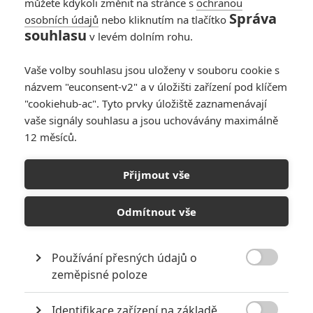
můžete kdykoli změnit na stránce s
ochranou
Správa
osobních údajů
nebo kliknutím na tlačítko
souhlasu
v levém dolním rohu.
Vaše volby souhlasu jsou uloženy v souboru cookie s
názvem "euconsent-v2" a v úložišti zařízení pod klíčem
"cookiehub-ac". Tyto prvky úložiště zaznamenávají
vaše signály souhlasu a jsou uchovávány maximálně
Zobrazit dalších 6 obrázků
12 měsíců.
Kdybyste beztrestně mohli ukradnout úspěch někoho
Přijmout vše
jiného, měli byste na to kuráž a žaludek? Yesterday tohle
téma míchá s humorem, romancí a hudbou.
Odmítnout vše
Richard Curtis
stojí za celou řadou romantických komedií
(
Láska nebeská, Deník Bridget Jones, Notting Hill
…), které už
Používání přesných údajů o

stačily zlidovět. Některé z nich (pro někoho všechny) už by
zeměpisné poloze
dnes asi mohly být považované za naivistické, nicméně stále
Identifikace zařízení na základě
mají jistý šarm, své výrazné herce a smysl pro humor. V