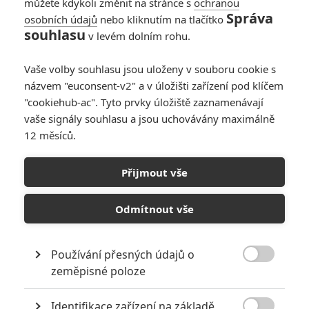
můžete kdykoli změnit na stránce s
ochranou
Správa
osobních údajů
nebo kliknutím na tlačítko
souhlasu
v levém dolním rohu.
Vaše volby souhlasu jsou uloženy v souboru cookie s
Warner Bros./MGM
názvem "euconsent-v2" a v úložišti zařízení pod klíčem
"cookiehub-ac". Tyto prvky úložiště zaznamenávají
Zobrazit dalších 8 obrázků
vaše signály souhlasu a jsou uchovávány maximálně
12 měsíců.
Nový trailer už zítra, ochutnávka dnes. A proč se Dolph
Lundgren nechtěl vrátit.
Přijmout vše
Zítra se
Creed 2
představí v novém traileru, zatím pro vás
máme plakát s křičícím
Michaelem B. Jordanem
(najdete jej
Odmítnout vše
dole v galerii, kde na vás čekají také nejnovější fotografie). Na
záběru skoro vypadá, jako by naříkal nad smrtí svého otce. Tu
Používání přesných údajů o
sice nikdy nezažil, ale může jít o metaforu, kdo ví. Jordan říká,

zeměpisné poloze
že mladý Adonis si je dost podobný s Viktorem, i když proti
němu a jeho otci Ivanu Dragovi cítí nepřátelství (v
Rockym IV
Identifikace zařízení na základě