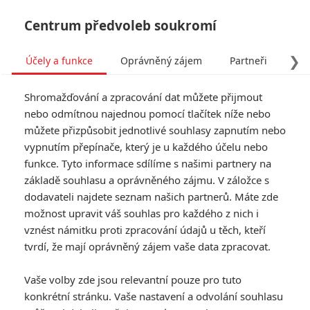
Centrum předvoleb soukromí
❯
Účely a funkce
Oprávněný zájem
Partneři
Pro
Tog
Shromažďování a zpracování dat můžete přijmout
navi
nebo odmítnou najednou pomocí tlačítek níže nebo
můžete přizpůsobit jednotlivé souhlasy zapnutím nebo
Creed 2: Nový plakát je tu.
vypnutím přepínače, který je u každého účelu nebo
funkce. Tyto informace sdílíme s našimi partnery na
Chystá se trojka?
základě souhlasu a oprávněného zájmu. V záložce s
dodavateli najdete seznam našich partnerů. Máte zde
Napsal:
Petr Slavík - (Anarvin)
, 25.09.2018 21:21
možnost upravit váš souhlas pro každého z nich i
vznést námitku proti zpracování údajů u těch, kteří
tvrdí, že mají oprávněný zájem vaše data zpracovat.
Vaše volby zde jsou relevantní pouze pro tuto
konkrétní stránku. Vaše nastavení a odvolání souhlasu