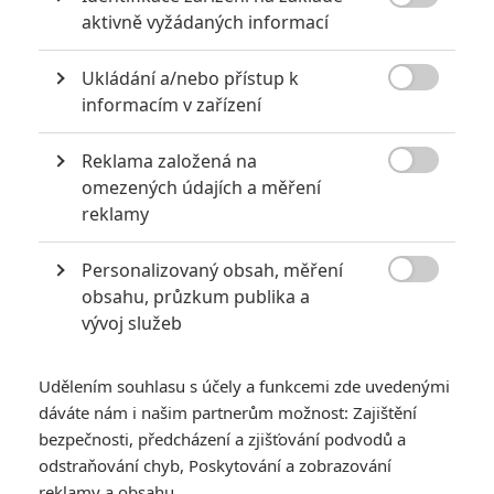

Ivan zabil Adonisova otce Apolla).
Creed 2
však není jen o
aktivně vyžádaných informací
pomstě, je o celé řadě dalších témat. Je o dozrávání, osobním
Ukládání a/nebo přístup k
růstu a důležitosti rodiny. Pokud tohle poselství zazní ve

informacím v zařízení
filmu tak silně, jak si filmaři přáli, tak bude podle Jordana
Creed 2 výjimečný.
Reklama založená na

Nedávno se k filmu vyjádřil také
Dolph Lundgren
,
omezených údajích a měření
reklamy
představitel Ivana. Ten říká, že z počátku ve snímku vůbec
nechtěl hrát. Nechtěl pošlapat odkaz ikonické postavy.
Personalizovaný obsah, měření
Spoustu sportovců prý k Dragovi vzhlíží. Ale scénář byl

obsahu, průzkum publika a
opravdu dobrý, Dolph dostal příležitost ukázat druhou tvář
vývoj služeb
svojí dávné postavy, ukázat ji jako zničeného, věčně
zápolícího muže. Lundgren prý do role promítl kus sebe a z
Udělením souhlasu s účely a funkcemi zde uvedenými
role se stala výtečná dramatická výzva, úžasné ohlédnutí za
dáváte nám i našim partnerům možnost: Zajištění
jeho vlastní kariérou.
bezpečnosti, předcházení a zjišťování podvodů a
odstraňování chyb, Poskytování a zobrazování
Následuje potenciální spoiler!
reklamy a obsahu