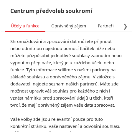
Centrum předvoleb soukromí
❯
Účely a funkce
Oprávněný zájem
Partneři
Pro
Tog
Shromažďování a zpracování dat můžete přijmout
navi
nebo odmítnou najednou pomocí tlačítek níže nebo
můžete přizpůsobit jednotlivé souhlasy zapnutím nebo
Pirátství: Jaké důvody k
vypnutím přepínače, který je u každého účelu nebo
funkce. Tyto informace sdílíme s našimi partnery na
němu uživatelé nejčastěji
základě souhlasu a oprávněného zájmu. V záložce s
mají
dodavateli najdete seznam našich partnerů. Máte zde
možnost upravit váš souhlas pro každého z nich i
Napsal:
vznést námitku proti zpracování údajů u těch, kteří
Petr Slavík - (Anarvin)
, 27.05.2020 19:30
tvrdí, že mají oprávněný zájem vaše data zpracovat.
Vaše volby zde jsou relevantní pouze pro tuto
konkrétní stránku. Vaše nastavení a odvolání souhlasu