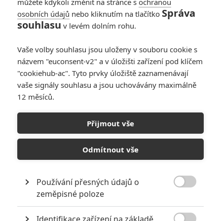
můžete kdykoli změnit na stránce s
ochranou
Správa
osobních údajů
nebo kliknutím na tlačítko
souhlasu
v levém dolním rohu.
Vaše volby souhlasu jsou uloženy v souboru cookie s
názvem "euconsent-v2" a v úložišti zařízení pod klíčem
"cookiehub-ac". Tyto prvky úložiště zaznamenávají
Pirate Bay
vaše signály souhlasu a jsou uchovávány maximálně
12 měsíců.
Řada uživatelů by ráda sledovala filmy a seriály legálně,
má to však svá "ALE".
Přijmout vše
Bezplatné stahování filmů, hudby, seriálů či hudby možná
dnes není tak diskutovaným tématem, jako v minulosti, ale
Odmítnout vše
určitě nikam nevymizelo.
Muso
, firma, která se zabývá
sběrem a analýzou dat ze světa pirátství, provedla průzkum
Používání přesných údajů o
veřejného mínění, při kterém se respondentů na to, zda

zeměpisné poloze
stahují a jaké k tomu mají důvody.
60% dotázaných
přiznalo, že někdy stahovali nebo
Identifikace zařízení na základě