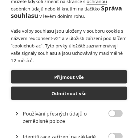
můžete kdykoli změnit na stránce s
ochranou
Správa
osobních údajů
nebo kliknutím na tlačítko
souhlasu
v levém dolním rohu.
Vaše volby souhlasu jsou uloženy v souboru cookie s
názvem "euconsent-v2" a v úložišti zařízení pod klíčem
"cookiehub-ac". Tyto prvky úložiště zaznamenávají
vaše signály souhlasu a jsou uchovávány maximálně
Zobrazit další 2 obrázky
12 měsíců.
Nové komedie překvapily. Diváci asi potřebovali
Přijmout vše
povzbudit, když se potřetí vraceli z Tichých míst.
Odmítnout vše
Událostí víkendu, pokud se to tak dá nazvat, je pokračování
komedie
Superpoldové
. Dvojka dorazila o 16 let později a
málokdo si vzpomene na první díl. Každopádně se našlo dost
Používání přesných údajů o

fanoušků této absurdní komedie, kteří zaplatili 4,7 miliony na
zeměpisné poloze
IndieGogo
. Potom bylo potřeba ještě 8 milionů tradičního
Identifikace zařízení na základě
financování a film mohl jít za podpory
Fox Searchlight
do kin.