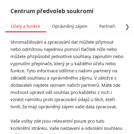
Centrum předvoleb soukromí
❯
Účely a funkce
Oprávněný zájem
Partneři
Pro
Tog
Shromažďování a zpracování dat můžete přijmout
navi
nebo odmítnou najednou pomocí tlačítek níže nebo
můžete přizpůsobit jednotlivé souhlasy zapnutím nebo
Box Office: Nejdřív
vypnutím přepínače, který je u každého účelu nebo
funkce. Tyto informace sdílíme s našimi partnery na
Superpoldové, potom
základě souhlasu a oprávněného zájmu. V záložce s
superhrdinové
dodavateli najdete seznam našich partnerů. Máte zde
možnost upravit váš souhlas pro každého z nich i
Napsal:
vznést námitku proti zpracování údajů u těch, kteří
Milan Brousil - (Brousitch)
, 22.04.2018 20:41
tvrdí, že mají oprávněný zájem vaše data zpracovat.
Vaše volby zde jsou relevantní pouze pro tuto
konkrétní stránku. Vaše nastavení a odvolání souhlasu