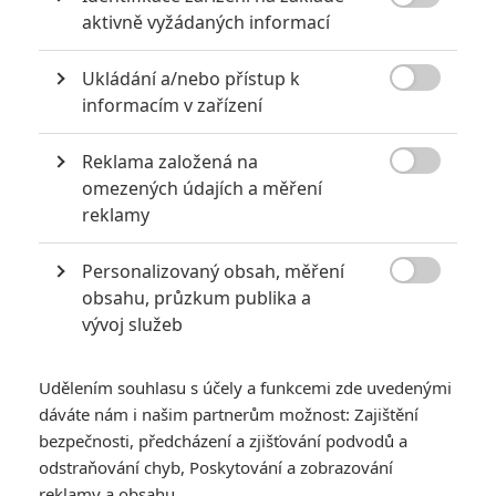

aktivně vyžádaných informací
Kouká z toho
13,5 milionů
za víkend, což je solidní výsledek
a docela překvapení, že cílovka opravdu dorazila podpořit
Ukládání a/nebo přístup k
starou partu dálničních poldů. Navíc
Foxové
platili jen

informacím v zařízení
distribuci a marketing, takže vysloveně tratit nebudou, až se
film příští týden kompletně potopí. Protože ačkoli mnoho
Reklama založená na

fandů hovoří o "filmu, který změní filmový průmysl", pochybuji,
omezených údajích a měření
reklamy
že si série našla nové oddané fanoušky. Příští víkend se tedy
možná dočkáme rekordního propadu, podobné výsledky jsme
Personalizovaný obsah, měření
už viděli třeba u
Veronicy Mars
, která byla obdobně

obsahu, průzkum publika a
spolufinancovaná penězi fanoušků.
vývoj služeb
Udělením souhlasu s účely a funkcemi zde uvedenými
dáváte nám i našim partnerům možnost: Zajištění
bezpečnosti, předcházení a zjišťování podvodů a
odstraňování chyb, Poskytování a zobrazování
reklamy a obsahu