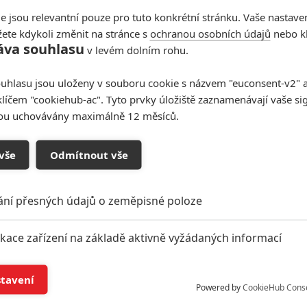
e jsou relevantní pouze pro tuto konkrétní stránku. Vaše nastave
ete kdykoli změnit na stránce s
ochranou osobních údajů
nebo kl
áva souhlasu
v levém dolním rohu.
uhlasu jsou uloženy v souboru cookie s názvem "euconsent-v2" a 
klíčem "cookiehub-ac". Tyto prvky úložiště zaznamenávají vaše si
sou uchovávány maximálně 12 měsíců.
vše
Odmítnout vše
ání přesných údajů o zeměpisné poloze
smrti
Křižovatka smrti 4
Rush Hour
Rush Hour 4
akční
ikace zařízení na základě aktivně vyžádaných informací
í a/nebo přístup k informacím v zařízení
stavení
Powered by
CookieHub Cons