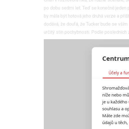
po dobu sedmi let. Teď se konečně jeden p
by měla být hotová jeho druhá verze a příš
dodává, že doufá, že Tucker bude se vším 
určitý stín pochybnosti. Podle posledních
Centrum
Účely a fu
Shromažďován
níže nebo mů
je u každého 
souhlasu a op
Máte zde možn
údajů u těch,