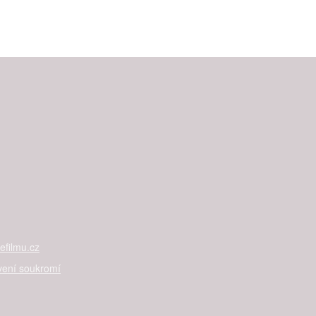
filmu.cz
vení soukromí