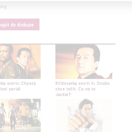
a založená na omezených údajích a měření reklamy
bing
alizovaný obsah, měření obsahu, průzkum publika a vývoj
oupit do diskuze
hlasu s účely a funkcemi zde uvedenými dáváte nám i našim pa
štění bezpečnosti, předcházení a zjišťování podvodů a odstraňov
a zobrazování reklamy a obsahu
tka smrti: Chystá
Křižovatka smrti 4: Studio
izní seriál
chce točit. Co na to
Jackie?