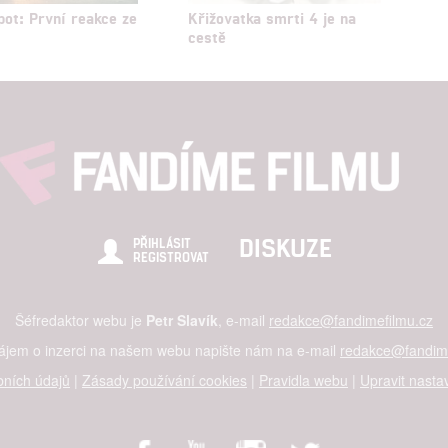
pot: První reakce ze
Křižovatka smrti 4 je na
cestě
DISKUZE
PŘIHLÁSIT
REGISTROVAT
Šéfredaktor webu je
Petr Slavík
, e-mail
redakce@fandimefilmu.cz
zájem o inzerci na našem webu napište nám na e-mail
redakce@fandime
ních údajů
|
Zásady používání cookies
|
Pravidla webu
|
Upravit nasta