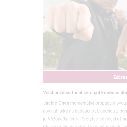
Zobraz
Všichni zúčastnění se snad konečně dom
Jackie Chan
momentálně propaguje svou
novináři také na budoucnost. Jednou z posl
je
Křižovatka smrti
. O čtyřce se mluví už 
Chan v rozhovoru říká, že různé scénáře, s