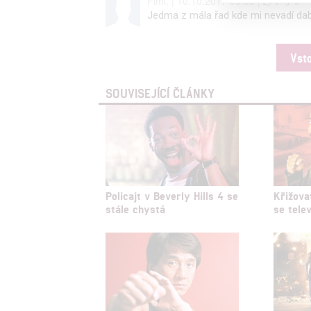
Fimi. | 10.10.2017 03:03 |
0
0
Reklam
Jedma z mála řad kde mi nevadí da
Person
Vst
služeb
SOUVISEJÍCÍ ČLÁNKY
Udělením sou
možnost: Zaji
Poskytování 
Policajt v Beverly Hills 4 se
Křižova
stále chystá
se telev