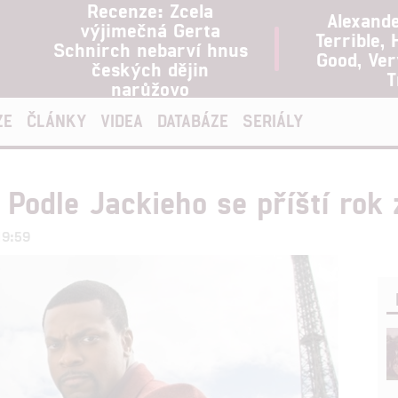
Recenze: Zcela
Alexand
výjimečná Gerta
Terrible, 
Schnirch nebarví hnus
Good, Ve
českých dějin
T
narůžovo
ZE
ČLÁNKY
VIDEA
DATABÁZE
SERIÁLY
 Podle Jackieho se příští rok 
19:59