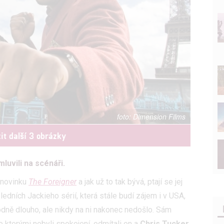
Dimension Films
it další 3 obrázky
luvili na scénáři.
 novinku
The Foreigner
a jak už to tak bývá, ptají se jej
edních Jackieho sérií, která stále budí zájem i v USA,
hodně dlouho, ale nikdy na ni nakonec nedošlo. Sám
e kterými nebyli spokojení, odmítali on a
Chris Tucker