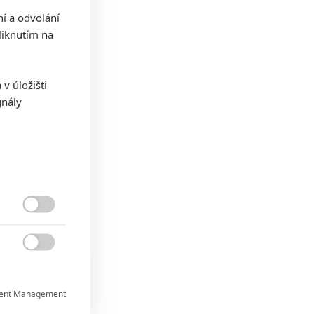
ní a odvolání
iknutím na
v úložišti
gnály


ent Management
