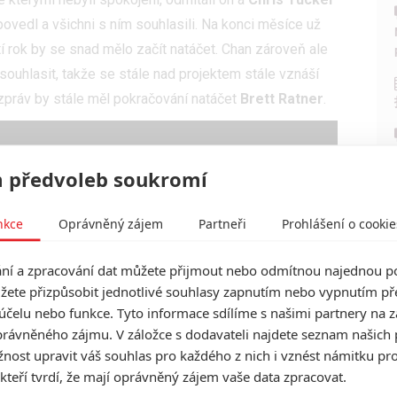
ovedl a všichni s ním souhlasili. Na konci měsíce už
tí rok by se snad mělo začít natáčet. Chan zároveň ale
souhlasit, takže se stále nad projektem stále vznáší
 zpráv by stále měl pokračování natáčet
Brett Ratner
.
 předvoleb soukromí
nkce
Oprávněný zájem
Partneři
Prohlášení o cookie
í a zpracování dat můžete přijmout nebo odmítnou najednou po
žete přizpůsobit jednotlivé souhlasy zapnutím nebo vypnutím pře
účelu nebo funkce. Tyto informace sdílíme s našimi partnery na 
rávněného zájmu. V záložce s dodavateli najdete seznam našich 
ost upravit váš souhlas pro každého z nich i vznést námitku pro
 kteří tvrdí, že mají oprávněný zájem vaše data zpracovat.