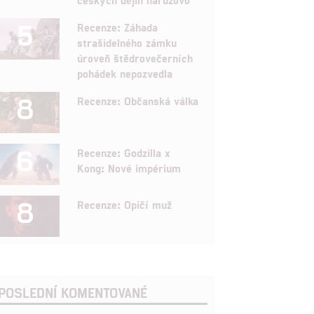
5
Recenze: Záhada
strašidelného zámku
úroveň štědrovečerních
pohádek nepozvedla
8
Recenze: Občanská válka
6
Recenze: Godzilla x
Kong: Nové impérium
8
Recenze: Opičí muž
POSLEDNÍ KOMENTOVANÉ