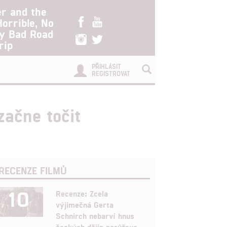
er and the
Horrible, No
ry Bad Road
rip
PŘIHLÁSIT
REGISTROVAT
začne točit
RECENZE FILMŮ
10
Recenze: Zcela
výjimečná Gerta
Schnirch nebarví hnus
českých dějin narůžovo