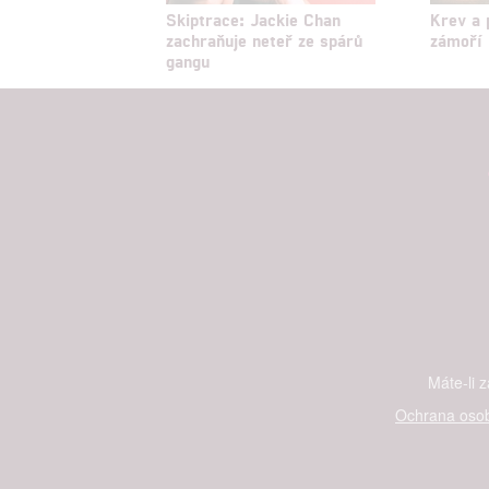
Skiptrace: Jackie Chan
Krev a 
zachraňuje neteř ze spárů
zámoří
gangu
Máte-li 
Ochrana osob