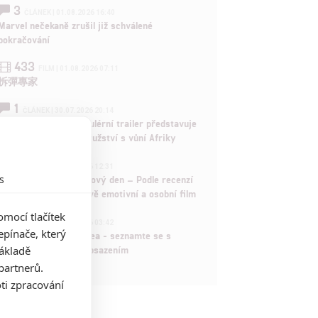
3
ČLÁNEK | 01.08.2026 16:40
Marvel nečekaně zrušil již schválené
pokračování
433
FILM | 01.08.2026 07:11
拆彈專家
1
ČLÁNEK | 30.07.2026 20:14
Děti krve a kostí: Regulérní trailer představuje
akční fantasy dobrodružství s vůní Afriky
1
ČLÁNEK | 30.07.2026 12:31
s
Spider-Man: Zbrusu nový den – Podle recenzí
máme čekat překvapivě emotivní a osobní film
mocí tlačítek
1
ČLÁNEK | 30.07.2026 03:42
pínače, který
Velké preview: Odyssea - seznamte se s
základě
maximálně nabitým obsazením
partnerů.
ti zpracování