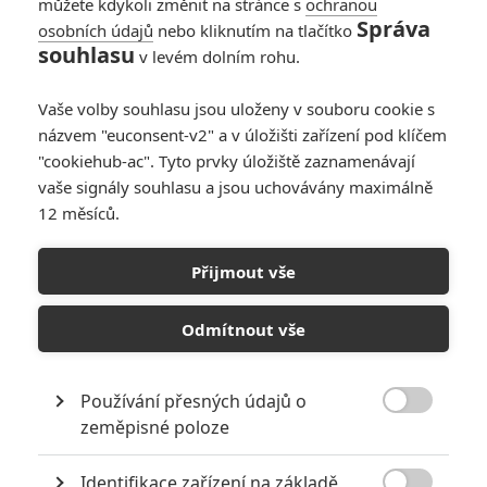
můžete kdykoli změnit na stránce s
ochranou
Správa
osobních údajů
nebo kliknutím na tlačítko
souhlasu
v levém dolním rohu.
Vaše volby souhlasu jsou uloženy v souboru cookie s
názvem "euconsent-v2" a v úložišti zařízení pod klíčem
"cookiehub-ac". Tyto prvky úložiště zaznamenávají
vaše signály souhlasu a jsou uchovávány maximálně
Zobrazit další 3 obrázky
12 měsíců.
A nejnovější podrobnosti o ději a postavách.
Přijmout vše
Už zítra (nebo v noci na sobotu) uvidíme první trailer na
Odmítnout vše
Pacific Rim: Uprising
. Zatím je tu prvních pár sekund, které
najdete na konci článku. Úplně dole pak na vás čeká galerie s
novými fotkami. Společně s fotkami se také dozvídáme něco
Používání přesných údajů o

nového o postavách a zápletce. Jake Pentecost (
John
zeměpisné poloze
Boyega
) se nepohodl se svým otcem (postava Idrise Elby z
Identifikace zařízení na základě
prvního filmu), který před ním upřednostňoval jeho sestru