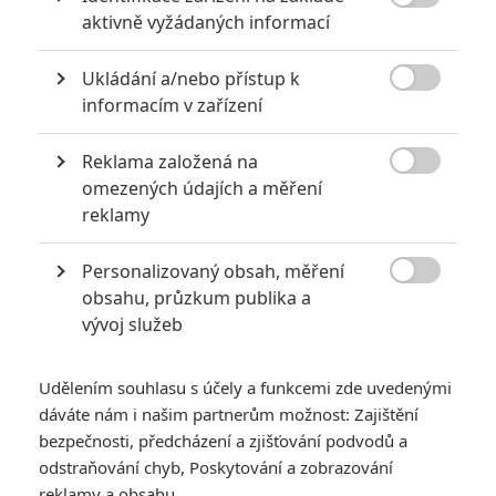

aktivně vyžádaných informací
Mako Mori (
Rinko Kikuchi
). Ta teď vede odboj proti Kaiju.
Když přijde nová ofenzivní vlna, dá Mako Jakeovi poslední
Ukládání a/nebo přístup k
šanci, aby se vzdal života překupníka z černého trhu a naplnil

informacím v zařízení
svůj potenciál. Společně s kamarádem Lambertem (
Scott
Eastwood
) se nakonec postaví do kokpitu nového Jaegera,
Reklama založená na

Gipsyho Avengera.
omezených údajích a měření
reklamy
Co se vlastně děje? Kaiju jsou daleko chytřejší, než si lidé
mysleli. Monstra v prvním filmu, to byl jen test – snaha zjistit,
Personalizovaný obsah, měření
kolik naše planeta vydrží. Trhlina v Pacifiku je sice zavřená,

obsahu, průzkum publika a
ale to není jediná cesta k nám. Plány Kaiju jsou daleko
vývoj služeb
specifičtější a je na týmu pod vedením Jakea, aby se je
pokusili překazit.
Udělením souhlasu s účely a funkcemi zde uvedenými
dáváte nám i našim partnerům možnost: Zajištění
bezpečnosti, předcházení a zjišťování podvodů a
odstraňování chyb, Poskytování a zobrazování
reklamy a obsahu