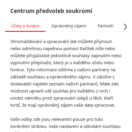
Centrum předvoleb soukromí
❯
Účely a funkce
Oprávněný zájem
Partneři
Pro
Tog
Shromažďování a zpracování dat můžete přijmout
navi
nebo odmítnou najednou pomocí tlačítek níže nebo
můžete přizpůsobit jednotlivé souhlasy zapnutím nebo
Pacific Rim: Povstání:
vypnutím přepínače, který je u každého účelu nebo
funkce. Tyto informace sdílíme s našimi partnery na
Ochutnávka traileru, nové
základě souhlasu a oprávněného zájmu. V záložce s
fotky
dodavateli najdete seznam našich partnerů. Máte zde
možnost upravit váš souhlas pro každého z nich i
Napsal:
vznést námitku proti zpracování údajů u těch, kteří
Petr Slavík - (Anarvin)
, 06.10.2017 06:34
tvrdí, že mají oprávněný zájem vaše data zpracovat.
Vaše volby zde jsou relevantní pouze pro tuto
konkrétní stránku. Vaše nastavení a odvolání souhlasu