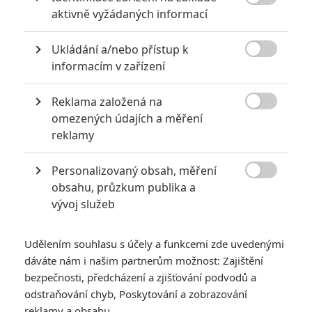

aktivně vyžádaných informací
osobnosti, která by na plátně měla být především „drsná a
sexy“.
Empire
doplňuje, že na začátku příběhu bude Lara
Ukládání a/nebo přístup k
cyklistickou kurýrkou z Londýna, která se do divočiny vydává

informacím v zařízení
proto, aby našla pohřešovaného otce. Fotku najdete dole, na
první pozici galerie.
Reklama založená na

omezených údajích a měření
reklamy
Personalizovaný obsah, měření

obsahu, průzkum publika a
vývoj služeb
Udělením souhlasu s účely a funkcemi zde uvedenými
dáváte nám i našim partnerům možnost: Zajištění
bezpečnosti, předcházení a zjišťování podvodů a
odstraňování chyb, Poskytování a zobrazování
reklamy a obsahu