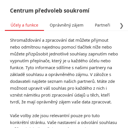
Centrum předvoleb soukromí
❯
Účely a funkce
Oprávněný zájem
Partneři
Pro
Tog
Shromažďování a zpracování dat můžete přijmout
navi
nebo odmítnou najednou pomocí tlačítek níže nebo
můžete přizpůsobit jednotlivé souhlasy zapnutím nebo
Tomb Raider:
vypnutím přepínače, který je u každého účelu nebo
funkce. Tyto informace sdílíme s našimi partnery na
Modernizovaná Lara Croft
základě souhlasu a oprávněného zájmu. V záložce s
na nové fotce
dodavateli najdete seznam našich partnerů. Máte zde
možnost upravit váš souhlas pro každého z nich i
Napsal:
vznést námitku proti zpracování údajů u těch, kteří
Petr Slavík - (Anarvin)
, 07.09.2017 16:24
tvrdí, že mají oprávněný zájem vaše data zpracovat.
Vaše volby zde jsou relevantní pouze pro tuto
konkrétní stránku. Vaše nastavení a odvolání souhlasu