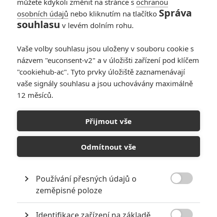
můžete kdykoli změnit na stránce s
ochranou
Správa
osobních údajů
nebo kliknutím na tlačítko
souhlasu
v levém dolním rohu.
Vaše volby souhlasu jsou uloženy v souboru cookie s
názvem "euconsent-v2" a v úložišti zařízení pod klíčem
"cookiehub-ac". Tyto prvky úložiště zaznamenávají
vaše signály souhlasu a jsou uchovávány maximálně
Zobrazit dalších 6 obrázků
12 měsíců.
Alicia Vikander v krátkosti představuje svou hrdinku.
Přijmout vše
Magazín
Empire
přinesl novou fotku Lary Croft (
Alicia
Odmítnout vše
Vikander
) z očekávané nové verze Tomb Raidera. Vikander
dodává, že se filmaři snažili zachovat ty elementy, které dělají
Laru Larou, ale zároveň z ní udělat moderní mladou ženu
Používání přesných údajů o

současnosti. Podobně jako
slibuje Tessa Thompson ve
zeměpisné poloze
spojitosti s Thorem: Ragnarok
, bychom ani v případě Tomb
Identifikace zařízení na základě
Raidera snad neměli čekat nevýraznou hrdinku bez