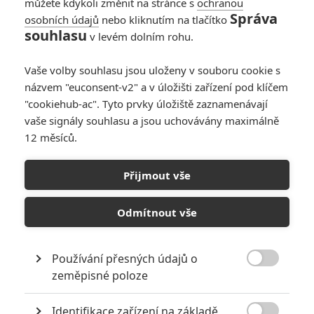
můžete kdykoli změnit na stránce s
ochranou
Správa
osobních údajů
nebo kliknutím na tlačítko
souhlasu
v levém dolním rohu.
Vaše volby souhlasu jsou uloženy v souboru cookie s
názvem "euconsent-v2" a v úložišti zařízení pod klíčem
"cookiehub-ac". Tyto prvky úložiště zaznamenávají
vaše signály souhlasu a jsou uchovávány maximálně
Zobrazit dalších 8 obrázků
12 měsíců.
Staň se pilotem Jaegerů i ty. Koukni na virální teaser s
Přijmout vše
Johnem Boyegou a seznam se s pětkou nových robotů.
Odmítnout vše
Jaegerové se příští rok vrátí do kin poprat se s další vlnou
monster Kaiju, takže je potřeba rekrutů k pilotování
robotických kolosů. O nábor se postaral ve videu syn maršála
Používání přesných údajů o

Pentecosta, jímž je Jake Pentecost, kterého hraje
John
zeměpisné poloze
Boyega
. Kromě virálu na
Pacific Rim: Uprising
dorazila na
Identifikace zařízení na základě
technických nákresech také pětka nových robotických