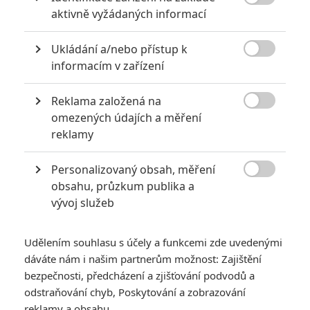

aktivně vyžádaných informací
jednotek s menším popisem. Pojďme se podívat, s kým
budeme mít tu čest.
Ukládání a/nebo přístup k

Gipsy Avenger designově vychází ze starého Gipsyho
informacím v zařízení
Dangera, jak si můžete povšimnout podle poznávacího
Reklama založená na
znamení v podobě zachovaného hrudního reaktoru. Robot

omezených údajích a měření
řady Mark VI ctí hrdinský odkaz svého jmenovce, který je
reklamy
vlajkovou lodí flotily. Víc než jen Jaeger, je symbolem naděje.
Bracer Phoenix je série Mark V, ale vyrovná se i řadě Mk. VI .
Personalizovaný obsah, měření

obsahu, průzkum publika a
Z hrudníku vystřeluje odstředivý vír pomocí zabudovaného
vývoj služeb
kanónu, který je stejně tak spektakulární jako smrtící.
Saber Athena pochází z nejmladší generace Jaegerů, jedná
Udělením souhlasu s účely a funkcemi zde uvedenými
se o jednoho z nejelegantnějších robotů, jenž je ve flotile
dáváte nám i našim partnerům možnost: Zajištění
nejrychlejší. Tahle „fešanda" v hyperakrobatickém boji ovládá
bezpečnosti, předcházení a zjišťování podvodů a
dvojici čepelí. Je možné, že tohohle robota budou řídit ženy.
odstraňování chyb, Poskytování a zobrazování
reklamy a obsahu