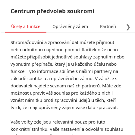
Centrum předvoleb soukromí
❯
Účely a funkce
Oprávněný zájem
Partneři
Pro
Tog
Shromažďování a zpracování dat můžete přijmout
navi
nebo odmítnou najednou pomocí tlačítek níže nebo
můžete přizpůsobit jednotlivé souhlasy zapnutím nebo
Pacific Rim: Uprising -
vypnutím přepínače, který je u každého účelu nebo
funkce. Tyto informace sdílíme s našimi partnery na
Připojte se k povstání
základě souhlasu a oprávněného zájmu. V záložce s
Jaegerů
dodavateli najdete seznam našich partnerů. Máte zde
možnost upravit váš souhlas pro každého z nich i
Napsal:
vznést námitku proti zpracování údajů u těch, kteří
Michal Janoušek - (Rudmen)
, 21.07.2017 12:30
tvrdí, že mají oprávněný zájem vaše data zpracovat.
Vaše volby zde jsou relevantní pouze pro tuto
konkrétní stránku. Vaše nastavení a odvolání souhlasu