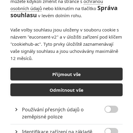
můžete kdykoli změnit na stránce s
ochranou
Správa
osobních údajů
nebo kliknutím na tlačítko
souhlasu
v levém dolním rohu.
Vaše volby souhlasu jsou uloženy v souboru cookie s
názvem "euconsent-v2" a v úložišti zařízení pod klíčem
"cookiehub-ac". Tyto prvky úložiště zaznamenávají
Vážný tón je zčásti pryč. Pixar se vrací do vyjetých kolejí.
vaše signály souhlasu a jsou uchovávány maximálně
12 měsíců.
Někdo si řekl, že líčení
Aut 3
ve vážném světle v trailerech už
bylo dost, takže pětice ukázek už frčí na podstatně veselejší
Přijmout vše
vlně a ten úsměv na tváři se jim vyloudit daří. Nejnovější
upoutávka v čele playlistu je navíc dost energická, takže
Odmítnout vše
nemá možnost jet na půl plynu. Mezinárodní se zase spoléhá
na hudební podkres v country stylu, ale s tou japonštinou to
dohromady působí docela divně. Ostatně, můžete
Používání přesných údajů o

zeměpisné poloze
posoudit sami:
Identifikace zařízení na základě