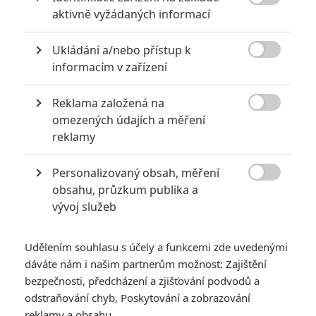

aktivně vyžádaných informací
Ukládání a/nebo přístup k

informacím v zařízení
Reklama založená na

omezených údajích a měření
reklamy
Personalizovaný obsah, měření
ová generace závodníků Bleska McQueena zaskočí natolik, že

obsahu, průzkum publika a
je znenadání vyřazený ze svého milovaného sportu. Aby se
vývoj služeb
dostal zpátky do hry, bude potřebovat pomoc horlivé mladé
závodní techničky Cruz Ramirez s jejím plánem k vítězství,
Udělením souhlasu s účely a funkcemi zde uvedenými
stejně jako inspiraci od zesnulého Hudsona Horneta a několik
dáváte nám i našim partnerům možnost: Zajištění
nečekaných zákrutů osudu. Dokázat, že ještě nemá číslo 95
bezpečnosti, předcházení a zjišťování podvodů a
odstraňování chyb, Poskytování a zobrazování
to nejlepší za sebou bude, pro šampiona se srdcem na
reklamy a obsahu