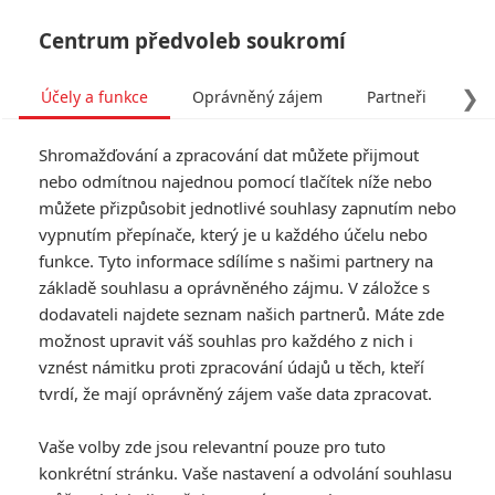
Centrum předvoleb soukromí
❯
Účely a funkce
Oprávněný zájem
Partneři
Pro
Tog
Shromažďování a zpracování dat můžete přijmout
navi
nebo odmítnou najednou pomocí tlačítek níže nebo
můžete přizpůsobit jednotlivé souhlasy zapnutím nebo
Auta 3 nás v nových
vypnutím přepínače, který je u každého účelu nebo
funkce. Tyto informace sdílíme s našimi partnery na
ukázkách zahrnují legrací
základě souhlasu a oprávněného zájmu. V záložce s
dodavateli najdete seznam našich partnerů. Máte zde
Napsal:
Michal Janoušek - (Rudmen)
, 11.05.2017 16:02
možnost upravit váš souhlas pro každého z nich i
vznést námitku proti zpracování údajů u těch, kteří
tvrdí, že mají oprávněný zájem vaše data zpracovat.
Vaše volby zde jsou relevantní pouze pro tuto
konkrétní stránku. Vaše nastavení a odvolání souhlasu